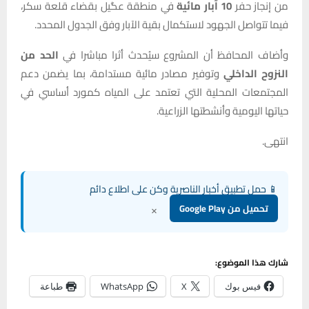
من إنجاز حفر
10 آبار مائية
في منطقة عگيل بقضاء قلعة سكر،
فيما تتواصل الجهود لاستكمال بقية الآبار وفق الجدول المحدد.
وأضاف المحافظ أن المشروع سيُحدث أثرا مباشرا في
الحد من
النزوح الداخلي
وتوفير مصادر مائية مستدامة، بما يضمن دعم
المجتمعات المحلية التي تعتمد على المياه كمورد أساسي في
حياتها اليومية وأنشطتها الزراعية.
انتهى.
📱 حمل تطبيق أخبار الناصرية وكن على اطلاع دائم
×
تحميل من Google Play
شارك هذا الموضوع:
فيس بوك
X
WhatsApp
طباعة