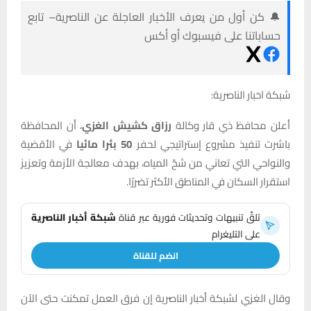
🔔 كن أول من يعرف الأخبار العاجلة عن الناصرية– تابع
حساباتنا على فيسبوك أو أكس
شبكة اخبار الناصرية:
أعلن محافظ ذي قار وكالة
رزاق كشيش الغزي
، أن المحافظة
باشرت تنفيذ مشروع إستراتيجي لحفر
50 بئرا مائيا
في الأقضية
والنواحي التي تعاني من شحّ المياه، بهدف معالجة الأزمة وتعزيز
استقرار السكان في المناطق الأكثر تضررًا.
تلقَّ تنبيهات وتحديثات فورية عبر قناة
شبكة أخبار الناصرية
على التليغرام
انضم للقناة
وقال الغزي لشبكة أخبار
الناصرية إن فرق العمل تمكنت حتى الآن