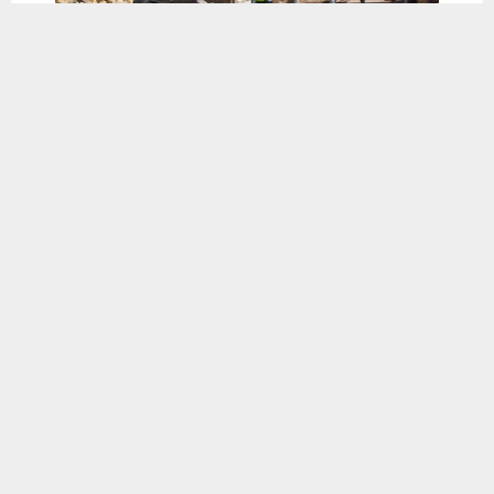
يستخدم هذا الموقع ملفات تعريف الارتباط لتحسين تجربتك. سنفترض أنك
موافق على هذا، ولكن يمكنك إلغاء الاشتراك إذا كنت ترغب في ذلك.
موافق
قراءة المزيد