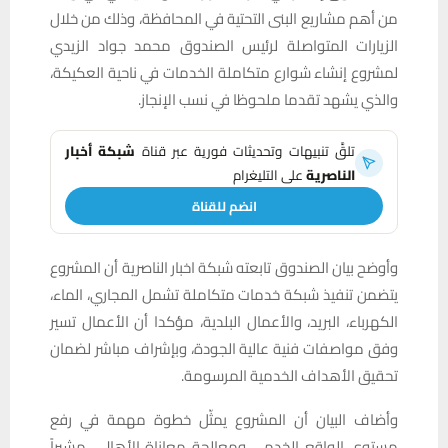
من أهم مشاريع البنى التحتية في المحافظة، وذلك من خلال
الزيارات المتواصلة لرئيس الصندوق محمد جواد الزيدي
لمشروع إنشاء شوارع متكاملة الخدمات في ناحية العكيكة،
والذي يشهد تقدما ملحوظا في نسب الإنجاز.
تلقَّ تنبيهات وتحديثات فورية عبر قناة
شبكة أخبار
الناصرية
على التليغرام
انضم للقناة
وأوضح بيان الصندوق تابعته شبكة اخبار الناصرية أن المشروع
يتضمن تنفيذ شبكة خدمات متكاملة تشمل المجاري، الماء،
الكهرباء، البريد، والأعمال البلدية، مؤكدا أن الأعمال تسير
وفق مواصفات فنية عالية الجودة، وبإشراف مباشر لضمان
تحقيق الأهداف الخدمية المرسومة.
وأضاف البيان أن المشروع يمثّل خطوة مهمة في رفع
مستوى الواقع الخدمي ومعالجة معاناة الأهالي، مشيراً