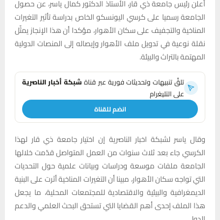
أعلن رئيس جامعة ذي قار، الأستاذ الدكتور كمال ياسر، عن حصول
الجامعة رسميا على كرسي اليونسكو الخاص بدراسة تأثير التغيرات
المناخية والتجفيف على سكان الأهوار، مؤكدا أن هذا الإنجاز يمثّل
نقلة نوعية في تدويل ملف الأهوار وإيصاله إلى المنصات الدولية
المهتمة بالتراث والبيئة.
تلقَّ تنبيهات وتحديثات فورية عبر قناة
شبكة أخبار الناصرية
على التليغرام
انضم للقناة
وقال ياسر لشبكة اخبار الناصرية إن اختيار جامعة ذي قار لهذا
الكرسي جاء بعد ثلاث سنوات من العمل المتواصل قدّمت خلالها
الجامعة ملفات موسعة ودراسات وبيانات علمية حول التحديات
التي تواجه سكان الأهوار، مبينا أن التغيرات المناخية أثرت على البنية
الديمغرافية والبيئية والاقتصادية للمجتمعات المحلية، ما يجعل
هذا الملف إحدى أهم القضايا التي تستحق البحث العلمي والدعم
الدولي.