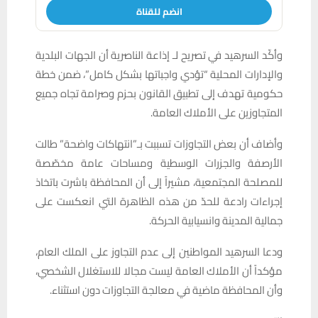
انضم للقناة
وأكّد السرهيد في تصريح لـ إذاعة الناصرية أن الجهات البلدية
والإدارات المحلية “تؤدي واجباتها بشكل كامل”، ضمن خطة
حكومية تهدف إلى تطبيق القانون بحزم وصرامة تجاه جميع
المتجاوزين على الأملاك العامة.
وأضاف أن بعض التجاوزات تسببت بـ”انتهاكات واضحة” طالت
الأرصفة والجزرات الوسطية ومساحات عامة مخصّصة
للمصلحة المجتمعية، مشيراً إلى أن المحافظة باشرت باتخاذ
إجراءات رادعة للحدّ من هذه الظاهرة التي انعكست على
جمالية المدينة وانسيابية الحركة.
ودعا السرهيد المواطنين إلى عدم التجاوز على الملك العام،
مؤكداً أن الأملاك العامة ليست مجالا للاستغلال الشخصي،
وأن المحافظة ماضية في معالجة التجاوزات دون استثناء.