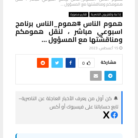
همومكم ومناقشتها مع المسؤول …
إذاعة وتلفزيون الناصرية
تقارير مصورة
هموم الناس #هموم_الناس برنامج
اسبوعي مباشر ، لنقل همومكم
ومناقشتها مع المسؤول …
15 أغسطس، 2023
مشاركة
0
🔔 كن أول من يعرف الأخبار العاجلة عن الناصرية–
تابع حساباتنا على فيسبوك أو أكس