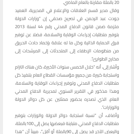
20 بالمئة مقارنة بالعام الماضي.
وقال مدير قسم العلاقات والإعلام في المديرية، العميد
جودت عبد الرحمن، في تصريح صحفي إن “وزارات الدولة
ملزمة ضمن قانون الدفاع المدني رقم 44 لسنة 2013
بتوفير متطلبات إجراءات الوقاية والسلامة، فضلا عن توفير
فرق الحماية الذاتية وكل ما له علاقة بإخماد حادث الحريق
من منظومات الإطفاء إلى المتحدثات إلى المرشحات إلى
مخارج الطوارئ”.
وأشار إلى، أنه “خلال الخمس سنوات الأخيرة، كان هناك التزام
واستجابة كبيرة من جميع مؤسسات القطاع العام بتنفيذ كل
متطلبات الدفاع المدني وتوفير إجراءات الوقاية والسلامة،
وهذا مذكور في التقرير السنوي لمديرية الدفاع المدني
العام، الذي تصدره بحضور ممثلين عن كل دوائر الدولة
والوزارات”.
وأضاف، أن “نسبة استجابة دوائر الدولة والوزارات بتوفير
متطلبات الدفاع المدني متباينة فبعضها يصل إلى 100بالمئة،
والبعض الآخر قد يصل إلى 90بالمئة أو أقل”، مبيناً أن “هذا