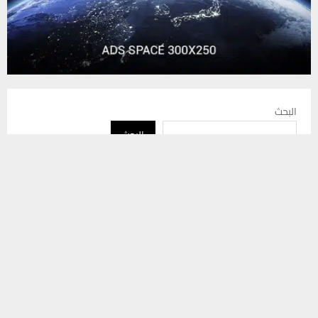
البحث
البحث
يستخدم هذا الموقع ملفات تعريف الارتباط لتحسين تجربتك. سنفترض أنك
موافق على هذا، ولكن يمكنك إلغاء الاشتراك إذا كنت ترغب في ذلك.
موافق
قراءة المزيد
أحدث المقالات
ذي قار لا تفرّق بين الذهبي والعادي.. رجل دين يطالب المسؤولين
بالاستعانة بخبرات المحافظات
محافظ ذي قار يتعهد بخفض مناسيب مياه المصب العام في العكيكة
خلال 48 ساعة
لماذا قد يصبح عام 2028 نقطة تحول عالمية؟