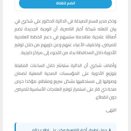
انضم للقناة
وذكر مدير قسم الصيدلة في الدائرة الدكتور علي شكري في
بيان تابَعته شبكة
أخبار
الناصرية، أن الوجبة الجديدة تضم
أصنافًا علاجية متقدمة ستسهم في دعم الخطط العلاجية
للمرضى، وتخفيف الأعباء عنهم وعن ذويهم من خلال توفير
الأدوية داخل المحافظة بدلا من اللجوء إلى مراكز خارجية.
وأضاف شكري أن الدائرة ستباشر خلال الساعات المقبلة
بتوزيع الأدوية على المؤسسات الصحية المعنية لضمان
وصولها إلى مستحقيها بشكل سريع ومنتظم، مؤكدا حرص
صحة ذي قار على استمرار توفير العلاجات الأساسية للمرضى
دون انقطاع.
انتهى.
📱 حمل تطبيق أخبار الناصرية وكن على اطلاع دائم