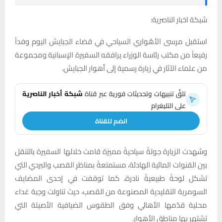
شبكة اخبار الناصرية:
استقبل مرسى الأهُواري السياحي في قضاء الجبايش اليوم وفداً
رفيعاً من مكتب رئاسة الوزراء يرافقه السفيرة الإسبانية ومجموعة
من علماء الآثار في زيارة رسمية إلى أهوار الجبايش.
تلقَّ تنبيهات وتحديثات فورية عبر قناة
شبكة أخبار الناصرية
على التليغرام
انضم للقناة
وشهدت الزيارة جولةً سياحيةً مميزة قامت خلالها السفيرة بالتنقل
بين القنوات المائية الهادئة، مستمتعةً بمناظرِ القصب والبردي التي
تشكل لوحةً طبيعيةً نادرة، كما توقفت في إحدى المضايف
السومرية التقليدية المصنوعة من القصب، حيث تناولت وجبة غداء
محلية قدّمها الأهالي وفق الطقوس الضيافية الأصيلة التي
تشتهر بها مناطق الأهوار.