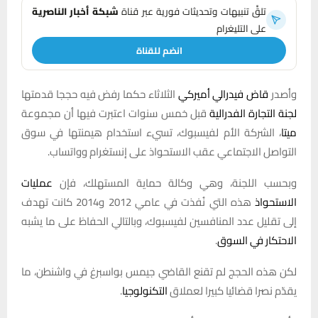
تلقَّ تنبيهات وتحديثات فورية عبر قناة
شبكة أخبار الناصرية
على التليغرام
انضم للقناة
وأصدر
قاض فيدرالي أميركي
الثلاثاء حكما رفض فيه حججا قدمتها
لجنة التجارة الفدرالية
قبل خمس سنوات اعتبرت فيها أن مجموعة
ميتا
، الشركة الأم لفيسبوك، تسيء استخدام هيمنتها في سوق
التواصل الاجتماعي عقب الاستحواذ على إنستغرام وواتساب.
وبحسب اللجنة، وهي وكالة حماية المستهلك، فإن
عمليات
الاستحواذ
هذه التي نُفذت في عامي 2012 و2014 كانت تهدف
إلى تقليل عدد المنافسين لفيسبوك، وبالتالي الحفاظ على ما يشبه
الاحتكار في السوق
.
لكن هذه الحجج لم تقنع القاضي جيمس بواسبرغ في واشنطن، ما
يقدّم نصرا قضائيا كبيرا لعملاق
التكنولوجيا
.