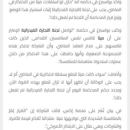
وأكد بواسبرغ في حكمه أنه “حتى لو استفادت ميتا من الاحتكار في
الماضي، يجب على لجنة (التجارة الفدرالية) إثبات استمرار هذا الوضع.
ويُبرز قرار المحكمة أن اللجنة لم تفعل ذلك”.
وكتب بواسبرغ في حكمه: “تواصل
لجنة التجارة الفيدرالية
الإصرار
على أن
ميتا
تنافس نفس المنافسين القدامى الذين كانت
تنافسهم على مدار العقد الماضي، وأن الشركة تحتكر هذه
المجموعة الصغيرة، وأنها حافظت على هذا الاحتكار من خلال
عمليات استحواذ مناهضة للمنافسة”.
وأضاف: “سواء كانت ميتا تتمتع بسلطة احتكارية في الماضي أم لا،
يجب على الوكالة أن تظهر أنها لا تزال تتمتع بهذه القوة الآن.
ويحدد حكم المحكمة اليوم أن لجنة التجارة الفيدرالية لم تفعل
ذلك”.
في بيان نُشر على منصة إكس، قالت الشركة إن “القرار يُقرّ
بالمنافسة الشديدة التي تواجهها ميتا. منتجاتنا تُقدّم قيمة للأفراد
والشركات، وهي مثال على الابتكار الأميركي”.