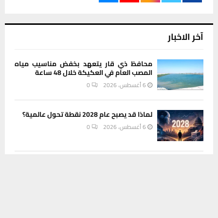
آخر الاخبار
محافظ ذي قار يتعهد بخفض مناسيب مياه
المصب العام في العكيكة خلال 48 ساعة
6 أغسطس، 2026
0
لماذا قد يصبح عام 2028 نقطة تحول عالمية؟
6 أغسطس، 2026
0
يستخدم هذا الموقع ملفات تعريف الارتباط لتحسين تجربتك. سنفترض أنك
مديرية بيئة ذي قار تستهدف أصحاب الأفران
والمخابز في حملة للحد من الأكياس
موافق على هذا، ولكن يمكنك إلغاء الاشتراك إذا كنت ترغب في ذلك.
البلاستيكية
موافق
قراءة المزيد
6 أغسطس، 2026
0