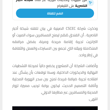
الناصرية
على التليغرام
انضم للقناة
وذكرت شركة CSCEC الصينية في بيان تلقته شبكة أخبار
الناصرية ، أن الفندق صُمّم ليمنح المسافرين سواء المبيت أو
الترانزيت تجربة إقامة مريحة ومرنة، بفضل مرافقه
المتكاملة وبيئته التي تجمع بين الاسترخاء والعمل والثقافة
في إطار واحد.
وأضافت الشركة أن المشروع يخضع حالياً لمرحلة التشطيبات
النهائية والديكورات الداخلية، وسط توقعات بأن يشكّل عند
افتتاحه تجربة ضيافة فريدة تمزج بين سحر الهوية المحلية
وأناقة التصميم الحديث، ليكون بوابة ترحيب مميزة لزوار
المدينة والمسافرين عبر مطارها الدولي.
انتهى.