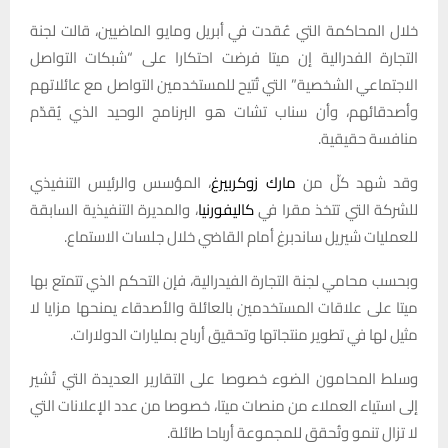
خلال المحاكمة التي عُقدت في أبريل ومايو الماضيين، قالت لجنة
التجارة الفدرالية إن ميتا فرضت احتكارا على “شبكات التواصل
الاجتماعي الشخصية” التي تُتيح للمستخدمين التواصل مع عائلاتهم
وأصدقائهم، وأن سناب تشات هو البرنامج الوحيد الذي يُقدّم
منافسة حقيقية.
وقد شهد كلّ من
مارك زوكربيرغ
، المؤسس والرئيس التنفيذي
للشركة التي تتخذ مقرا في
كاليفورنيا
، والمديرة التنفيذية السابقة
للعمليات شيريل ساندبرغ أمام القاضي خلال جلسات الاستماع.
وبحسب محامي لجنة التجارة الفيدرالية، فإن التحكم الذي تتمتع بها
ميتا على علاقات المستخدمين بالعائلة والأصدقاء يمنحها مزايا لا
مثيل لها في تطوير منتجاتها وتحقيق أرباح بمليارات الدولارات.
وسلط المحامون الضوء خصوصا على التقارير العديدة التي تُشير
إلى استياء العملاء من منصات ميتا، خصوصا من عدد الإعلانات التي
لا تزال تنمو وتُحقق للمجموعة أرباحا طائلة.