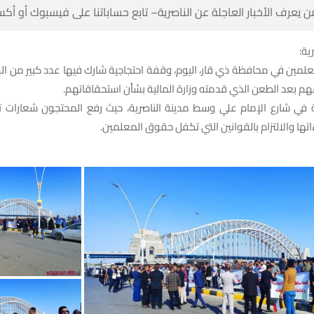
 كن أول من يعرف الأخبار العاجلة عن الناصرية– تابع حساباتنا على ف
شبك
علمين في محافظة ذي قار، اليوم، وقفة احتجاجية شارك فيها عدد كبير من الك
للمطالبة بحقوقهم بعد الطعن الذي قدمته وزارة المالية بش
 في شارع الإمام علي وسط مدينة الناصرية، حيث رفع المحتجون شعارات
بالتراجع عن إجراءاتها والالتزام بالقوانين التي تكف