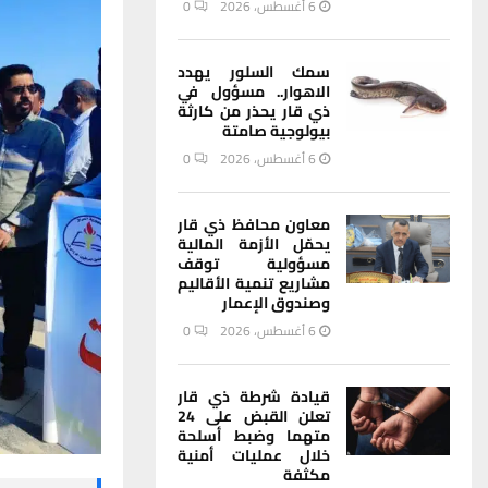
6 أغسطس، 2026
0
سمك السلور يهدد
الاهوار.. مسؤول في
ذي قار يحذر من كارثة
بيولوجية صامتة
6 أغسطس، 2026
0
معاون محافظ ذي قار
يحمّل الأزمة المالية
مسؤولية توقف
مشاريع تنمية الأقاليم
وصندوق الإعمار
6 أغسطس، 2026
0
قيادة شرطة ذي قار
تعلن القبض على 24
متهما وضبط أسلحة
خلال عمليات أمنية
مكثفة