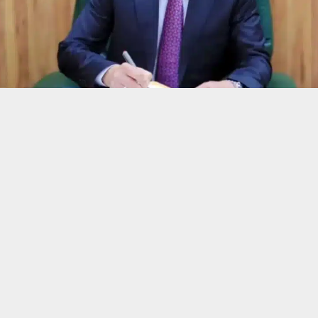
حسين تجربتك. سنفترض أنك موافق على هذا، ولكن يمكنك إلغاء الاشتراك إذا كنت
 من يعرف الأخبار العاجلة عن الناصرية– تابع حساباتنا على فيسبوك أو
ناصرية:
ي قار والمرشح الفائز في انتخابات مجلس النواب العراقي، مرتضى الإب
جه نحو تمثيل وزاري موسّع في الحكومة الاتحادية الجديدة، مشيرا إلى أ
الية تمنح ذي قار فرصة واقعية للحصول على حقيبتين إلى ثلاث وزارات.