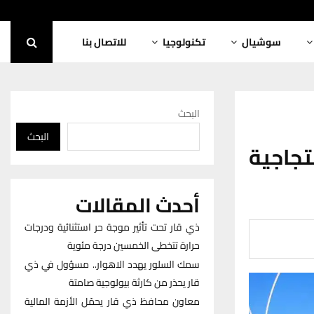
سوشيال
تكنولوجيا
للاتصال بنا
البحث
البحث
جاجية
أحدث المقالات
ذي قار تحت تأثير موجة حر استثنائية ودرجات
حرارة تتخطى الخمسين درجة مئوية
سمك السلور يهدد الاهوار.. مسؤول في ذي
قار يحذر من كارثة بيولوجية صامتة
معاون محافظ ذي قار يحمّل الأزمة المالية