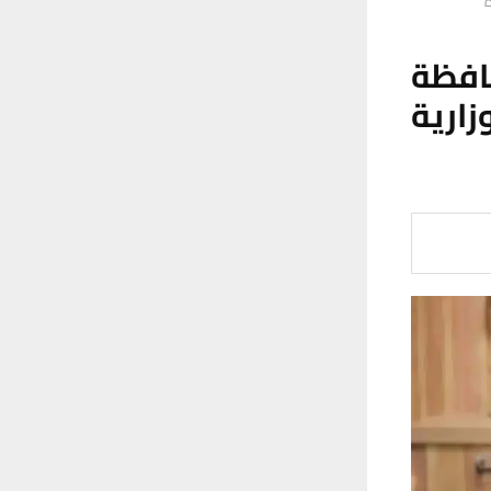
ة
افظة
زارية