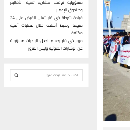
مسؤولية توقف مشاريع تنمية الأقاليم
وصندوق الإعمار
قيادة شرطة ذي قار تعلن القبض على 24
متهما وضبط أسلحة خلال عمليات أمنية
مكثفة
مرور ذي قار يحسم الجدل: البلديات مسؤولة
عن الإشارات الضوئية وليس المرور
S
e
S
a
r
E
c
h
A
f
R
o