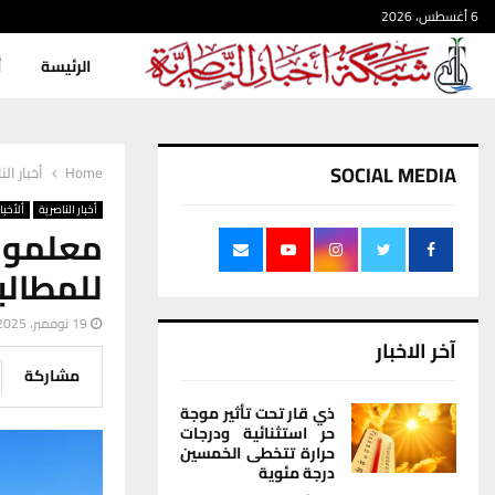
6 أغسطس، 2026
الرئيسة
أ
SOCIAL MEDIA
Home
أخبار الن
أخبار الناصرية
ألأخبار
معلمو 
للمطال
19 نوفمبر، 2025
آخر الاخبار
مشاركة
ذي قار تحت تأثير موجة
حر استثنائية ودرجات
حرارة تتخطى الخمسين
درجة مئوية