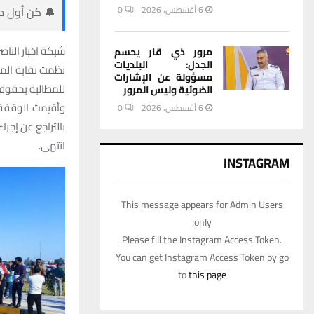
6 أغسطس، 2026
0
🔔 كن أول من
شبكة اخبار الناصر
مرور ذي قار يحسم
الجدل: البلديات
نظمت نقابة المع
مسؤولة عن الإشارات
للمطالبة بحقوقه
الضوئية وليس المرور
وأقيمت الوقفة 
6 أغسطس، 2026
0
بالتراجع عن إجرا
انتهى.
INSTAGRAM
This message appears for Admin Users
only:
Please fill the Instagram Access Token.
You can get Instagram Access Token by go
to
this page