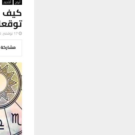
أبراج
ألأخبار
كيف س
توقعات
17 نوفمبر، 2025
مشاركة