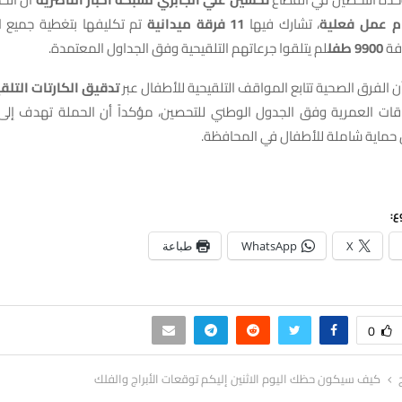
م عمل فعلية
، تشارك فيها
11 فرقة ميدانية
تم تكليفها بتغطية جميع ال
فة
9900 طفل
لم يتلقوا جرعاتهم التلقيحية وفق الجداول المعتمدة.
ن الفرق الصحية تتابع المواقف التلقيحية للأطفال عبر
تدقيق الكارتات التلق
قات العمرية وفق الجدول الوطني للتحصين، مؤكداً أن الحملة تهدف إل
 حماية شاملة للأطفال في المحافظة.
ع:
X
WhatsApp
طباعة
0
كيف سيكون حظك اليوم الاثنين إليكم توقعات الأبراج والفلك