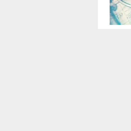
 ترغب في ذلك.
موافق
قراءة المزيد
 أكس
 للقناة
 كانت تبدو
 يعزز موقفك
 مسارك نحو
لتي يهتم بها
م هو: 9.