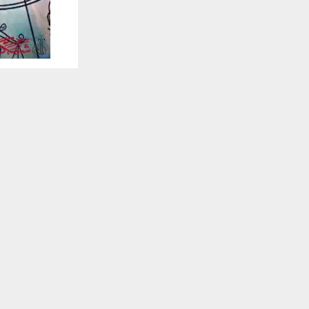
يستخدم هذا الموقع ملفات تعريف الارتباط لت
🔔 كن أول
الحمل (21 مارس – 19 أبريل): التركيز والخطوة الجريئة
تلقَّ 
اليوم هو يو
صعبة. مهنياً
المالي والم
الأمام. عاطفي
الشريك، وخصص