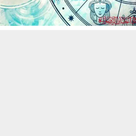
حسين تجربتك. سنفترض أنك موافق على هذا، ولكن يمكنك إلغاء الاشتراك إذا كنت
 من يعرف الأخبار العاجلة عن الناصرية– تابع حساباتنا على فيسبوك أو
تنبيهات وتحديثات فورية عبر قناة
شبكة أخبار الناصرية
على التليغرام
انضم
م عملي ومثمر بامتياز. طاقتك في أوجها، وتشعرك بالقدرة على إنجاز مهام
، قد تجد نفسك أمام مفاوضات ناجحة أو توقيع اتفاقية طال انتظارها، مما
هني. لا تخف من اتخاذ خطوة جريئة؛ فالحظ يقف بجانب شجاعتك اليوم لدفع
اً، تحتاج إلى تباطؤ السرعة والتركيز على شريك حياتك. انتبه للتفاصيل الصغيرة ا
 وقتاً للحديث العميق. لا تدع انشغالك يؤثر على جوهر علاقتك. رقم حظك اليو