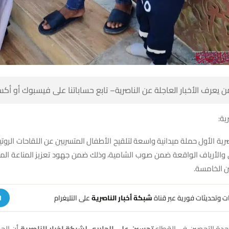
 كن أول من يعرف الأخبار العاجلة عن الناصرية– تابع حساباتنا على ف
شبك
صرية الأول حملة ميدانية واسعة لتلقيح الأطفال المتسربين عن اللقاحات الروت
ى والأرياف الواقعة ضمن صوب الشامية، وذلك ضمن جهود تعزيز المناعة ال
الأطفال د
على التليغرام
شبكة أخبار الناصرية
تلقَّ تنبيهات وتحديثات فوري
ة
ي تستمر
تحسين علي الجابري لشبكة اخبار الناصرية
وذكر مسؤول وحدة التح