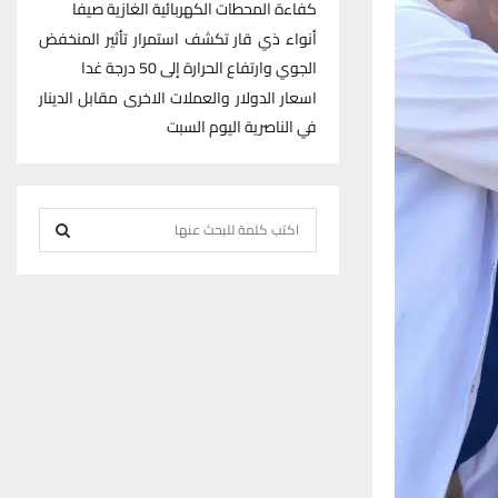
كفاءة المحطات الكهربائية الغازية صيفا
أنواء ذي قار تكشف استمرار تأثير المنخفض
الجوي وارتفاع الحرارة إلى 50 درجة غدا
اسعار الدولار والعملات الاخرى مقابل الدينار
في الناصرية اليوم السبت
S
e
S
a
r
E
c
h
A
f
R
o
r
C
:
H