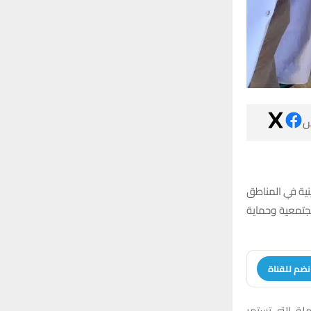

أطلق قطاع النا
السكنية والقر
انضم للقنا
أن الحملة، الت