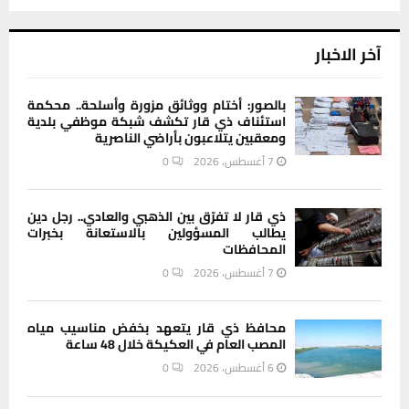
آخر الاخبار
بالصور: أختام ووثائق مزورة وأسلحة.. محكمة
استئناف ذي قار تكشف شبكة موظفي بلدية
ومعقبين يتلاعبون بأراضي الناصرية
7 أغسطس، 2026
0
ذي قار لا تفرّق بين الذهبي والعادي.. رجل دين
يطالب المسؤولين بالاستعانة بخبرات
المحافظات
7 أغسطس، 2026
0
محافظ ذي قار يتعهد بخفض مناسيب مياه
المصب العام في العكيكة خلال 48 ساعة
6 أغسطس، 2026
0