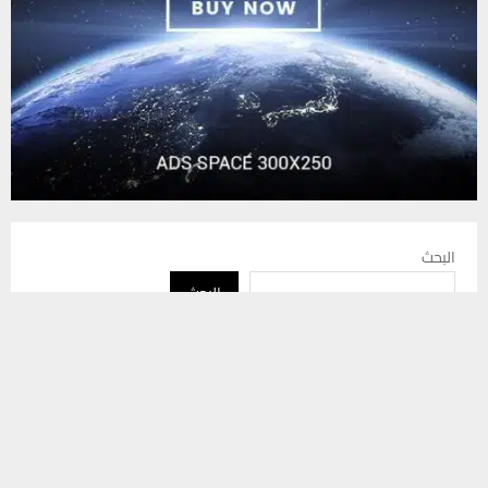
البحث
البحث
يستخدم هذا الموقع ملفات تعريف الارتباط لتحسين تجربتك. سنفترض أنك
موافق على هذا، ولكن يمكنك إلغاء الاشتراك إذا كنت ترغب في ذلك.
موافق
قراءة المزيد
أحدث المقالات
بالصور: أختام ووثائق مزورة وأسلحة.. محكمة استئناف ذي قار تكشف
شبكة موظفي بلدية ومعقبين يتلاعبون بأراضي الناصرية