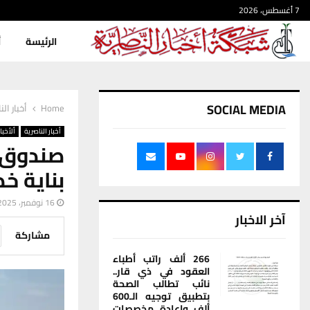
7 أغسطس، 2026
الرئيسة
أ
SOCIAL MEDIA
Home
أخبار الن
أخبار الناصرية
ألأخبار
بناية خ
16 نوفمبر، 2025
آخر الاخبار
مشاركة
266 ألف راتب أطباء
العقود في ذي قار..
نائب تطالب الصحة
بتطبيق توجيه الـ600
ألف وإعادة مخصصات