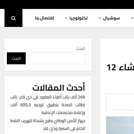
سوشيال
تكنولوجيا
للاتصال بنا
البحث
البحث
صندوق إعمار ذي قار: تقدّم متصاعد في إنشاء 12
أحدث المقالات
266 ألف راتب أطباء العقود في ذي قار.. نائب
تطالب الصحة بتطبيق توجيه الـ600 ألف
وإعادة مخصصات الإعاشة
جهاز الأمن الوطني يطيح بشبكة لتهريب النفط
الخام في البصرة وذي قار