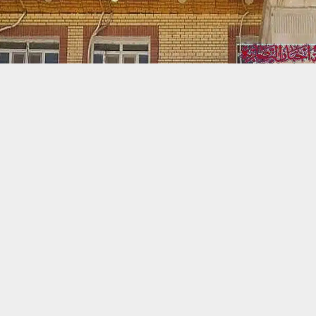
حسين تجربتك. سنفترض أنك موافق على هذا، ولكن يمكنك إلغاء الاشتراك إذا كنت
 من يعرف الأخبار العاجلة عن الناصرية– تابع حساباتنا على فيسبوك أو
ناصرية:
 ذي قار يوم أمس السبت إقامة نشاط فني نظمته إحدى الشركات الاستثمار
 هيئة الاستثمار الوطنية، وذلك ضمن فعالياتها الدعائية المصاحبة لإطلاق 
ديد في مدينة الناصرية.
تنبيهات وتحديثات فورية عبر قناة
شبكة أخبار الناصرية
على التليغرام
انضم
مة المحلية في بيان تابعته شبكة اخبار الناصرية أن هذه الفعالية تا