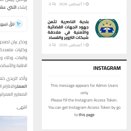
7 أغسطس، 2026
0
إنشاء
اثنتي عشر
بلدية الناصرية تثمن
تلقَّ تنبي
جهود الجهات القضائية
والأمنية في ملاحقة
شبكات التزوير والفساد
وذكر بيان لصندو
7 أغسطس، 2026
0
وكليات متعددة 
والبنات، وذلك 
الطلبة والأساتذة
INSTAGRAM
وأكد الزيدي خلا
This message appears for Admin Users
العمل
والالتزام 
only:
المعايير العمراني
Please fill the Instagram Access Token.
انتهى.
You can get Instagram Access Token by go
to
this page