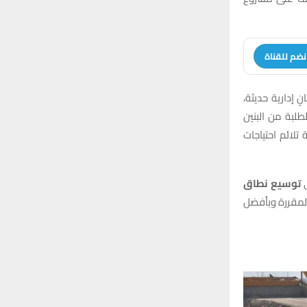
:
H
نضم للقناة
 إدارية حديثة،
لبة من البنين
لائم احتياجات
ى
توسيع نطاق
المقررة وبأفضل