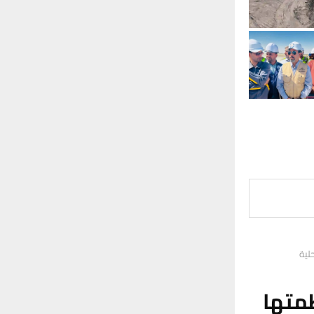
لية
متها