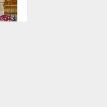
يستخدم هذا الموقع ملفات تعريف الارتباط لت
🔔 كن أول
شبكة اخبار ال
شهدت محافظة
على إجازة من
مجمع سكني ج
تلقَّ 
وأكدت الحكو