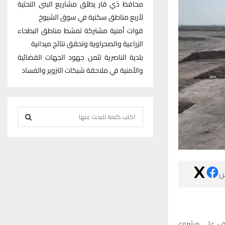
محافظ ذي قار يطلق مشاريع البنى التحتية
لأربع مناطق سكنية في سوق الشيوخ
قوات أمنية مشتركة تمشط مناطق البطحاء
الزراعية والصحراوية وتحقق نتائج ميدانية
بلدية الناصرية تثمن جهود الجهات القضائية
والأمنية في ملاحقة شبكات التزوير والفساد
S
e
S
a
r
E
c

h
A
f
R
o
r
C
، جولاته المي