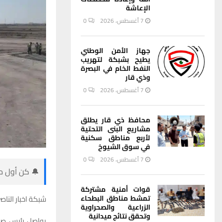
الإعاشة
7 أغسطس، 2026
0
جهاز الأمن الوطني
يطيح بشبكة لتهريب
النفط الخام في البصرة
وذي قار
7 أغسطس، 2026
0
محافظ ذي قار يطلق
مشاريع البنى التحتية
لأربع مناطق سكنية
في سوق الشيوخ
7 أغسطس، 2026
0
🔔 كن أول من
قوات أمنية مشتركة
تمشط مناطق البطحاء
شبكة اخبار الناصر
الزراعية والصحراوية
وتحقق نتائج ميدانية
يواصل رئيس صن