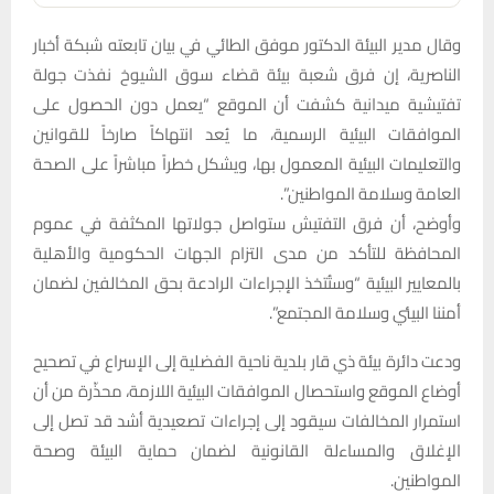
وقال مدير البيئة الدكتور موفق الطائي في بيان تابعته شبكة أخبار
الناصرية، إن فرق شعبة بيئة قضاء سوق الشيوخ نفذت جولة
تفتيشية ميدانية كشفت أن الموقع “يعمل دون الحصول على
الموافقات البيئية الرسمية، ما يُعد انتهاكاً صارخاً للقوانين
والتعليمات البيئية المعمول بها، ويشكل خطراً مباشراً على الصحة
العامة وسلامة المواطنين”.
وأوضح، أن فرق التفتيش ستواصل جولاتها المكثفة في عموم
المحافظة للتأكد من مدى التزام الجهات الحكومية والأهلية
بالمعايير البيئية “وستُتخذ الإجراءات الرادعة بحق المخالفين لضمان
أمننا البيئي وسلامة المجتمع”.
ودعت دائرة بيئة ذي قار بلدية ناحية الفضلية إلى الإسراع في تصحيح
أوضاع الموقع واستحصال الموافقات البيئية اللازمة، محذّرة من أن
استمرار المخالفات سيقود إلى إجراءات تصعيدية أشد قد تصل إلى
الإغلاق والمساءلة القانونية لضمان حماية البيئة وصحة
المواطنين.