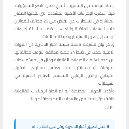
إحكام قبضته على المشهد الأمني ضمن قاطع المسؤولية،
حيث أسفرت الإجراءات الأمنية المشددة التي نفّذتها المفارز
المنتشرة في السيطرات عن القبض على 26 مخالف للقوانين
خلال الساعات الماضية والتي هي ضمن سلسلة إجراءات
تهدف إلى تعزيز الاستقرار وضبط المخالفات.
وذكر بيان للشرطة تابعته شبكة اخبار الناصرية ان القوات
الامنية نجحت في ضبط 24 عجلة مخالفة، تنوعت مخالفاتها
بين عدم استيفاء الضوابط القانونية وخلل في مستمسكات
المركبات أو حمولاتها، مما يعكس مستوى التدقيق
الميداني والدور الرقابي المستمر للعناصر الأمنية في
السيطرات.
وأكدت الجهات المختصة أنه تم اتخاذ الإجراءات القانونية
كافة بحق المخالفين والعجلات المضبوطة أصوليا.
انتهى.
📱 حمل تطبيق أخبار الناصرية وكن على اطلاع دائم