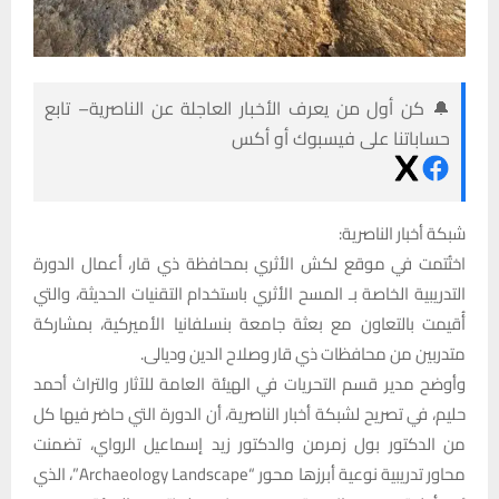
🔔 كن أول من يعرف الأخبار العاجلة عن الناصرية– تابع
حساباتنا على فيسبوك أو أكس
شبكة أخبار الناصرية:
اختُتمت في موقع لكش الأثري بمحافظة ذي قار، أعمال الدورة
التدريبية الخاصة بـ المسح الأثري باستخدام التقنيات الحديثة، والتي
أُقيمت بالتعاون مع بعثة جامعة بنسلفانيا الأميركية، بمشاركة
متدربين من محافظات ذي قار وصلاح الدين وديالى.
وأوضح مدير قسم التحريات في الهيئة العامة للآثار والتراث أحمد
حليم، في تصريح لشبكة أخبار الناصرية، أن الدورة التي حاضر فيها كل
من الدكتور بول زمرمن والدكتور زيد إسماعيل الرواي، تضمنت
محاور تدريبية نوعية أبرزها محور “Archaeology Landscape”، الذي