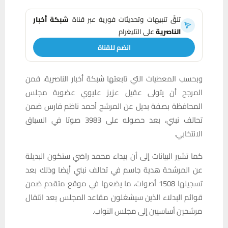
تلقَّ تنبيهات وتحديثات فورية عبر قناة
شبكة أخبار
الناصرية
على التليغرام
انضم للقناة
وبحسب المعطيات التي تابعتها شبكة أخبار الناصرية، فمن
المرجح أن يتولى عقيل عزيز عليوي عضوية مجلس
المحافظة بصفة بديل عن المرشح أحمد ناظم فارس ضمن
تحالف نبني، بعد حصوله على 3983 صوتا في السباق
الانتخابي.
كما تشير البيانات إلى أن بيداء محمد راضي ستكون البديلة
عن المرشحة هدية جاسم في تحالف نبني أيضا وذلك بعد
تسجيلها 1508 أصوات، ما يضعها في موقع متقدم ضمن
قوائم البدلاء الذين سيشغلون مقاعد المجلس بعد انتقال
مرشحين أساسيين إلى مجلس النواب.