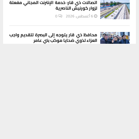
اتصالات ذي قار: خدمة الإنترنت المجاني مفعلة
لزوار كورنيش الناصرية
6 أغسطس، 2026
0
محافظ ذي قار يتوجه إلى البصرة لتقديم واجب
العزاء لذوي ضحايا موكب بني عامر
5 أغسطس، 2026
0
يستخدم هذا الموقع ملفات تعريف الارتباط لتحسين تجربتك. سنفترض أنك
موافق على هذا، ولكن يمكنك إلغاء الاشتراك إذا كنت ترغب في ذلك.
موافق
قراءة المزيد
فيديو | بلدية كربلاء تثمن مشاركة كوادر بلدية
الناصرية في خدمة زوار الأربعين
5 أغسطس، 2026
0
INSTAGRAM
This message appears for Admin Users only:
Please fill the Instagram Access Token. You can get Instagram
Access Token by go to
this page