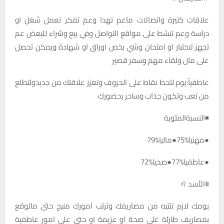
علاقات كتيرة واتصالات ماعم تهدا وعم تفكر تعمل شغل او
دراسة وعم تنشط على مواقع التواصل وفي بيع وشراء للبعض عم
تجهز لاختبار او امتحان وشي بخص اوراق او شهادة ويمكن تحصل
على مال ولقاء مهم وسفر قصير
عاطفياً:يوم لتحط نقاط على الحروف وتعزز علاقتك من جديدولتطلع
من تعب وتكون جذاب وساحر بحضورك
◾النسبةالمئوية
●مهنيا%75●ماليا%79
●عاطفيا%77●صحيا%72
#الأسد ♌
يومك لازم تنتبه من مصاريفك وترتب امورك منيح حتى ماتوقع
بمصاريف طارئة على صحة او عزيمة او حتى على امور عاطفية