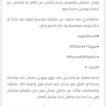
وبتحل مشاكل هاليومين وعم تتخلص من التزام او اشخاص عم
تزعجك يوم في حسم لامور
عاطفياً:بدي منك تخفف من مزاجيتك وتحسم امورك ولا تفكر او
تحتار شوية دبلوماسية ولا تكبر الامور كمان
◾النسبةالمئوية
●مهنيا%61●ماليا%60
●عاطفيا%59●صحيا%58
#الحوت ♓
قصة صغيرة عم تكبر بدي منك تروق وتهدي ممكن عقد وشراكة
جديدة او اتفاق مع شخص لازم تفكر منيح واضبط حالك بشغلك
وبالمعاملات وتأكد من كلشي بشكل منيح حتى ماتوقع بمشاكل
وفي حدا بساعدك وطفل جديد بيشغل البعض