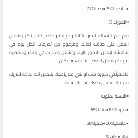
●عاطفيا%79●صحيا%77
#الجوزاء ♊
يوم عم تشغلك امور عائلية ومهنية وماعم تقدر تركز وبتحس
الحمل على كتافك لحالك ومزعوج من تصرفات الكل يوم في
مناقشة لبعض الامور بالبيت وبشغل وعم تحكي بلقاء وشخصية
مهمة ويمكن البعض عندو تغيير مكان
عاطفياً:في شوية تعب او شي عم يزعجك بلاخص انك بحاجة لشريك
يفهمك ويقدر وضعك ويخليك تستقر
◾النسبةالمئوية
●مهنيا%63●ماليا%65
●عاطفيا%60●صحيا%58
#السرطان ♋