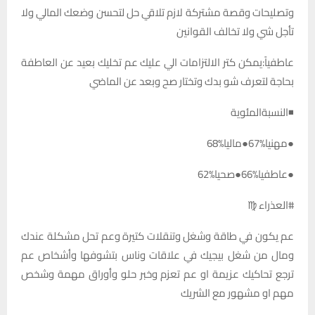
وتصليحات وقصة مشتركة لازم تلاقي حل لتحسن وضعك المالي ولا
تأجل شي ولا تخالف القوانين
عاطفياً:يمكن كتر الالتزامات الي عليك عم تخليك بعيد عن العاطفة
بحاجة لتعرف شو بدك وتختار صح وبعد عن الماضي
◾النسبةالمئوية
●مهنيا%67●ماليا%68
●عاطفيا%66●صحيا%62
#العذراء ♍
عم يكون في طاقة وشغل وتنقلات كتيرة وعم تحل مشكلة عندك
ومال من شغل بيجيك في علاقات وناس بتشوفها وأشخاص عم
ترجع تحاكيك عزيمة او عم تعزم وخبر حلو وأوراق مهمة وشخص
مهم او مشهور مع الشريك