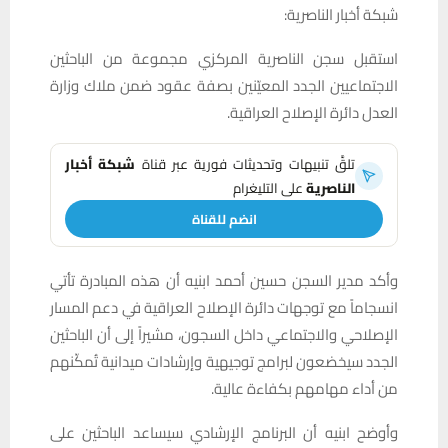
شبكة أخبار الناصرية:
استقبل سجن الناصرية المركزي مجموعة من الباحثين
الاجتماعيين الجدد المعيّنين بصفة عقود ضمن ملاك وزارة
العدل دائرة الإصلاح العراقية.
تلقَّ تنبيهات وتحديثات فورية عبر قناة
شبكة أخبار
الناصرية
على التليغرام
انضم للقناة
وأكد مدير السجن حسين أحمد ابنيه أن هذه المبادرة تأتي
انسجاماً مع توجهات دائرة الإصلاح العراقية في دعم المسار
الإصلاحي والاجتماعي داخل السجون، مشيراً إلى أن الباحثين
الجدد سيخضعون لبرامج توجيهية وإرشادات ميدانية تُمكّنهم
من أداء مهامهم بكفاءة عالية.
وأوضح ابنيه أن البرنامج الإرشادي سيساعد الباحثين على