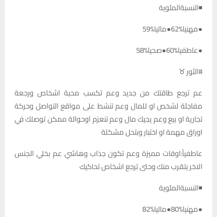
◾النسبةالمئوية
●مهنيا%62●ماليا%59
●عاطفيا%60●صحيا%58
#الثور ♉
عم ترجع طاقتك من جديد وعم تكسب محبة اشخاص ورجعة
مفاجئة لشخص او للمال وعم تنشط على مواقع التواصل وحركة
تجارية او بيع وعم يجيك مال وعم تنعزم اوحوالة ممكن توصلك في
اوراق مهمة او اختبار وبتحل مشكلة
عاطفياً:اوقات مميزة وعم تكون جذاب وهاشي عم بخلي الجنس
الاخر يتقرب منك وحتى ترجع اشخاص تحاكيك
◾النسبةالمئوية
●مهنيا%80●ماليا%82