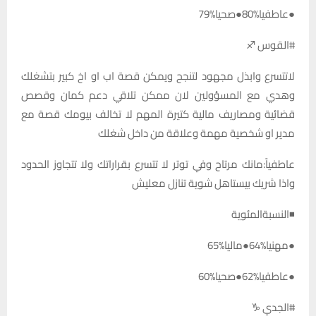
●عاطفيا%80●صحيا%79
#القوس ♐
لاتتسرع وابذل مجهود لتنجح ويمكن قصة اب او اخ كبير بتشغلك
وهدي مع المسؤولين لان ممكن تلاقي دعم كمان وقصص
قضائية ومصاريف مالية كتيرة المهم لا تخالف بيومك قصة مع
مدير او شخصية مهمة وعلاقة من داخل شغلك
عاطفياً:مانك مرتاح وفي توتر لا تتسرع بقراراتك ولا تتجاوز الحدود
واذا شريك بيستاهل شوية تنازل معليش
◾النسبةالمئوية
●مهنيا%64●ماليا%65
●عاطفيا%62●صحيا%60
#الجدي ♑