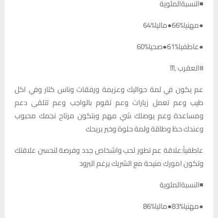
◾النسبةالمئوية
●مهنيا%66●ماليا%64
●عاطفيا%61●صحيا%60
#العقرب ♏
عم يكون في لمة حواليك وعزيمة ورفقات وناس كتار وفي اكل
طيب وعم تعمل زيارات وعم تقوم بالواجب وعم تتلقى دعم
ومساعدة وعم يوصلك شي مهم وبتكون مرتاح نجمك محبوب
وعندك حظ وطاقة ولمة حلوة وخبر بريحك
عاطفياً:علاقة عم تطور لحب واشخاص جدد وفرصة لتحسن علاقتك
وتكون امورك منيحة مع الشريك برغم البرود
◾النسبةالمئوية
●مهنيا%83●ماليا%86