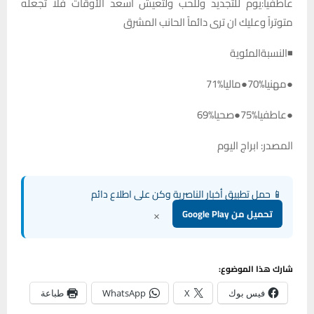
عاطفياً:يوم للتجديد وللحب ولتعيش أسعد الأوقات فلا تجعله
متوتراً وعليك ان ترى دائماً الحانب المشرق
◾النسبةالمئوية
●مهنيا%70●ماليا%71
●عاطفيا%75●صحيا%69
المصدر: ابراج اليوم
📱 حمل تطبيق أخبار الناصرية وكن على اطلاع دائم
×
تحميل من Google Play
شارك هذا الموضوع:
فيس بوك
X
WhatsApp
طباعة