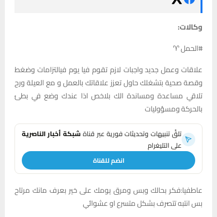
وكالات:
#الحمل ♈
علاقات وعمل جديد واجبات لازم تقوم فيا يوم فيالتزامات وضغط
وقصة صحية بتشغلك حاول تعزز علاقاتك بالعمل و مع العيلة ورح
تلاقي مساعدة ومساندة الك بلاخص اذا عندك وضع في بطئ
بالحركة ومسؤوليات
تلقَّ تنبيهات وتحديثات فورية عبر قناة
شبكة أخبار الناصرية
على التليغرام
انضم للقناة
عاطفيا:فكر بحالك وبس ومرق يومك على خير بعرف مانك مرتاح
بس انتبه تتصرف بشكل متسرع او عشوائي