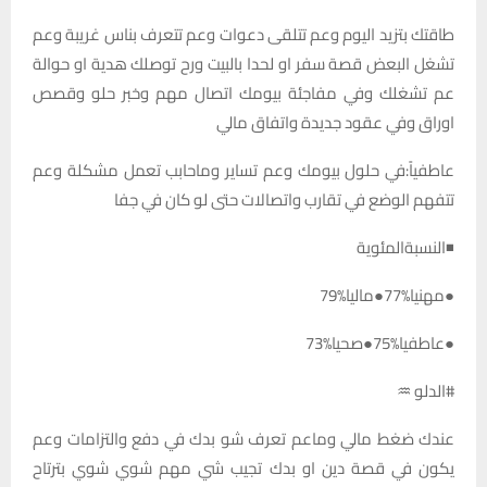
طاقتك بتزيد اليوم وعم تتلقى دعوات وعم تتعرف بناس غريبة وعم
تشغل البعض قصة سفر او لحدا بالبيت ورح توصلك هدية او حوالة
عم تشغلك وفي مفاجئة بيومك اتصال مهم وخبر حلو وقصص
اوراق وفي عقود جديدة واتفاق مالي
عاطفياً:في حلول بيومك وعم تساير وماحابب تعمل مشكلة وعم
تتفهم الوضع في تقارب واتصالات حتى لو كان في جفا
◾النسبةالمئوية
●مهنيا%77●ماليا%79
●عاطفيا%75●صحيا%73
#الدلو ♒
عندك ضغط مالي وماعم تعرف شو بدك في دفع والتزامات وعم
يكون في قصة دين او بدك تجيب شي مهم شوي شوي بترتاح