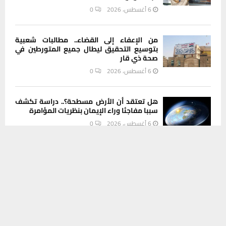
6 أغسطس، 2026
0
من الإعفاء إلى القضاء.. مطالبات شعبية
بتوسيع التحقيق ليطال جميع المتورطين في
صحة ذي قار
6 أغسطس، 2026
0
هل تعتقد أن الأرض مسطحة؟.. دراسة تكشف
سببا مفاجئا وراء الإيمان بنظريات المؤامرة
6 أغسطس، 2026
0
يستخدم هذا الموقع ملفات تعريف الارتباط لتحسين تجربتك. سنفترض أنك
موافق على هذا، ولكن يمكنك إلغاء الاشتراك إذا كنت ترغب في ذلك.
INSTAGRAM
موافق
قراءة المزيد
This message appears for Admin Users only:
Please fill the Instagram Access Token. You can get Instagram
Access Token by go to
this page