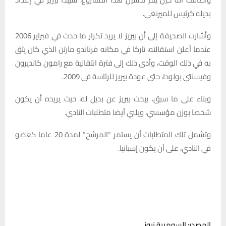
بديله كرئيس للميرنغي.
وأشارت الصحيفة إلى أن بيريز لا يريد تكرار ما حدث في فبراير 2006
عندما أعلن استقالته، تاركا في مكانه فرناندو مارتن الذي كان يثق
به في ذلك الوقت، وأدى ذلك إلى فترة انتقالية مع رامون كالديرون
وفيسنتي بولودا، حتى عودة بيريز للرئاسة في 2009.
وبناء على ما سبق، يبحث بيريز عن بديل له، حيث يريده أن يكون
شخصا بوزن مؤسسي، ويلبي أيضا متطلبات النادي.
وتشمل تلك المتطلبات أن يستمر “المرشح” لمدة 20 عاما كعضو
في النادي، على أن يكون إسبانيا.
المصدر: السومرية نيوز