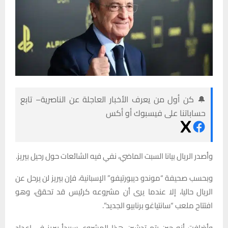
🔔 كن أول من يعرف الأخبار العاجلة عن الناصرية– تابع
حساباتنا على فيسبوك أو أكس
وأصدر الريال بيانا السبت الماضي، نفي فيه الشائعات حول رحيل بيريز.
وبحسب صحيفة “موندو ديبورتيفو” الإسبانية، فإن بيريز لن يرحل عن
الريال حاليا، إلا عندما يرى أن مشروعه كرئيس قد تحقق، وهو
افتتاح ملعب “سانتياغو برنابيو الجديد”.
وأضافت أنه حين يتم تدشين هذا المشروع، سيبدأ بيريز في إعداد