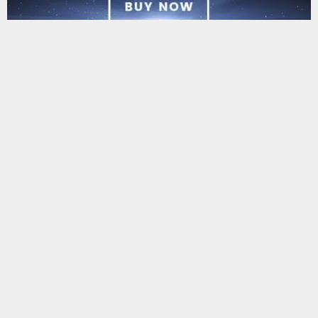
يستخدم هذا الموقع ملفات تعريف الارتباط لتحسين تجربتك. سنفترض أنك
موافق على هذا، ولكن يمكنك إلغاء الاشتراك إذا كنت ترغب في ذلك.
موافق
قراءة المزيد
البحث
البحث
أحدث المقالات
266 ألف راتب أطباء العقود في ذي قار.. نائب تطالب الصحة بتطبيق
توجيه الـ600 ألف وإعادة مخصصات الإعاشة