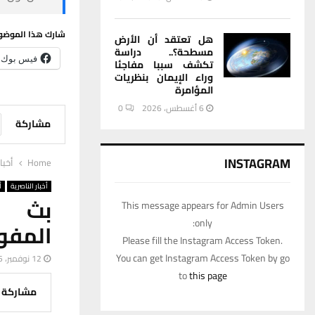
شارك هذا الموضو
هل تعتقد أن الأرض
مسطحة؟.. دراسة
فيس بوك
تكشف سببا مفاجئا
وراء الإيمان بنظريات
المؤامرة
6 أغسطس، 2026
0
مشاركة
INSTAGRAM
Home
أخبا
أخبار الناصرية
أ
بث مب
This message appears for Admin Users
only:
المفوض
Please fill the Instagram Access Token.
You can get Instagram Access Token by go
12 نوفمبر، 2025
to
this page
مشاركة