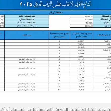
 كن أول من يعرف الأخبار العاجلة عن الناصرية– تابع حساباتنا على ف