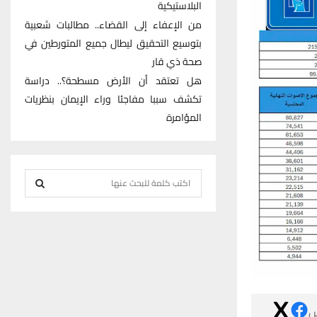
البلاستيكية
من الإعفاء إلى القضاء.. مطالبات شعبية
بتوسيع التحقيق ليطال جميع المتورطين في
صحة ذي قار
هل تعتقد أن الأرض مسطحة؟.. دراسة
تكشف سببا مفاجئا وراء الإيمان بنظريات
المؤامرة
S
e
S
a
r
E
c
h
A
f
R
o
