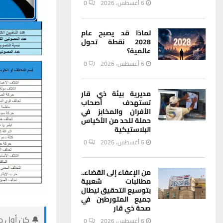
6 أغسطس، 2026
0
لماذا قد يصبح عام
2028 نقطة تحول
عالمية؟
6 أغسطس، 2026
0
مديرية بيئة ذي قار
تستهدف أصحاب
الأفران والمخابز في
حملة للحد من الأكياس
البلاستيكية
6 أغسطس، 2026
0
من الإعفاء إلى القضاء..
مطالبات شعبية
بتوسيع التحقيق ليطال
جميع المتورطين في
صحة ذي قار
🔔 كن أول من
6 أغسطس، 2026
0