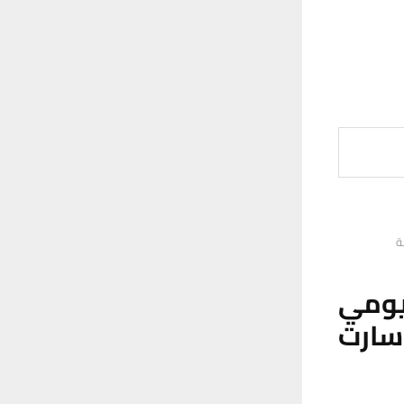
ة
 يومي
سارت