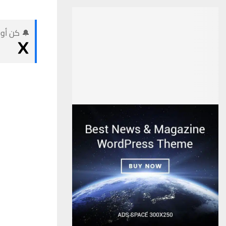
🔔 كن أول