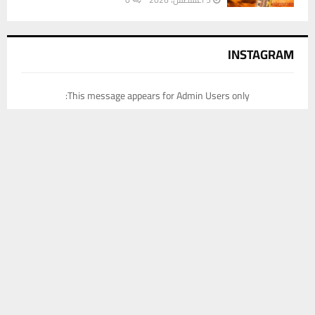
INSTAGRAM
This message appears for Admin Users only:
Please fill the Instagram Access Token. You can get Instagram
يستخدم هذا الموقع ملفات تعريف الارتباط لتحسين تجربتك. سنفترض أنك
Access Token by go to
this page
موافق على هذا، ولكن يمكنك إلغاء الاشتراك إذا كنت ترغب في ذلك.
موافق
قراءة المزيد