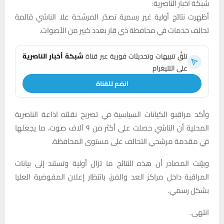
شبكة اخبار الناصرية:
أظهرت نتائج أولية غير رسمية تصدّر المرشحة علا الناشي قائمة
تحالف خدمات في محافظة ذي قار بعدد كبير من الأصوات.
تلقَّ تنبيهات وتحديثات فورية عبر قناة
شبكة أخبار الناصرية
على التليغرام
انضم للقناة
وأكد مراقبو الكيانات السياسية في تصريح نقلته اذاعة الناصرية
المحلية أن الناشي حصلت على أكثر من ٩ آلاف صوت، ما يجعلها
في مقدمة مرشحي التحالف على مستوى المحافظة.
وبيّنت المصادر أن هذه النتائج ما تزال أولية وتستند إلى بيانات
المراقبة داخل مراكز العد والفرز، بانتظار إعلان المفوضية العليا
بشكل رسمي.
انتهى.