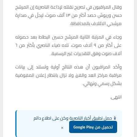
وقال المراقبون في تصريح نقلته لإذاعة الناصرية إن المرشح
حسن وريوش حصد أكثر من ١٣ ألف صوت، ليحلّ في صدارة
مرشحي الائتلاف بالمحافظة.
وجاء في المرتبة الثانية المرشح حسين البطاط بعد حصوله
على أكثر من ٩ آلاف صوت، تلاه ضياء الناصري بأكثر من ٦
آلاف صوت وفق التقديرات غير الرسمية.
وأكد المراقبون أن هذه النتائج أولية وتستند إلى بيانات
مراقبة مراكز العد والفرز، ولا تزال بانتظار إعلان المفوضية
بشكل رسمي ونهائي.
انتهى.
📱 حمل تطبيق أخبار الناصرية وكن على اطلاع دائم
×
تحميل من Google Play