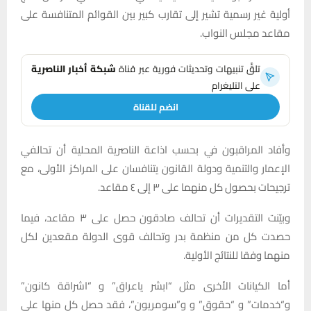
أولية غير رسمية تشير إلى تقارب كبير بين القوائم المتنافسة على
مقاعد مجلس النواب.
تلقَّ تنبيهات وتحديثات فورية عبر قناة
شبكة أخبار الناصرية
على التليغرام
انضم للقناة
وأفاد المراقبون في بحسب اذاعة الناصرية المحلية أن تحالفي
الإعمار والتنمية ودولة القانون يتنافسان على المراكز الأولى، مع
ترجيحات بحصول كل منهما على ٣ إلى ٤ مقاعد.
وبيّنت التقديرات أن تحالف صادقون حصل على ٣ مقاعد، فيما
حصدت كل من منظمة بدر وتحالف قوى الدولة مقعدين لكل
منهما وفقا للنتائج الأولية.
أما الكيانات الأخرى مثل “ابشر ياعراق” و “اشراقة كانون”
و“خدمات” و “حقوق” و و”سومريون”، فقد حصل كل منها على