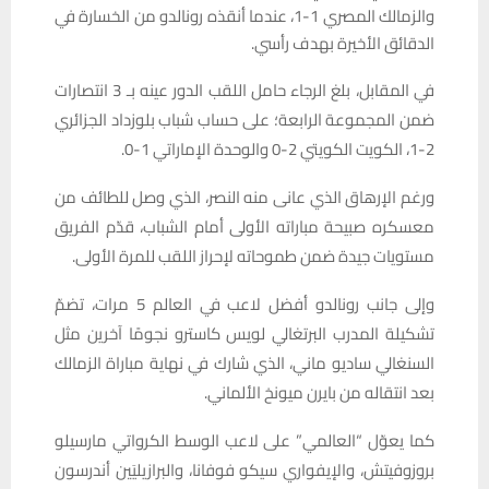
والزمالك المصري 1-1، عندما أنقذه رونالدو من الخسارة في
الدقائق الأخيرة بهدف رأسي.
في المقابل، بلغ الرجاء حامل اللقب الدور عينه بـ 3 انتصارات
ضمن المجموعة الرابعة؛ على حساب شباب بلوزداد الجزائري
2-1، الكويت الكويتي 2-0 والوحدة الإماراتي 1-0.
ورغم الإرهاق الذي عانى منه النصر، الذي وصل للطائف من
معسكره صبيحة مباراته الأولى أمام الشباب، قدّم الفريق
مستويات جيدة ضمن طموحاته لإحراز اللقب للمرة الأولى.
وإلى جانب رونالدو أفضل لاعب في العالم 5 مرات، تضمّ
تشكيلة المدرب البرتغالي لويس كاسترو نجومًا آخرين مثل
السنغالي ساديو ماني، الذي شارك في نهاية مباراة الزمالك
بعد انتقاله من بايرن ميونخ الألماني.
كما يعوّل “العالمي” على لاعب الوسط الكرواتي مارسيلو
بروزوفيتش، والإيفواري سيكو فوفانا، والبرازيليَين أندرسون