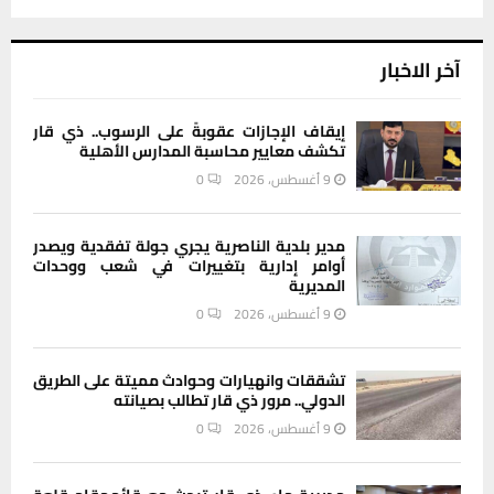
آخر الاخبار
إيقاف الإجازات عقوبةً على الرسوب.. ذي قار
تكشف معايير محاسبة المدارس الأهلية
9 أغسطس، 2026
0
مدير بلدية الناصرية يجري جولة تفقدية ويصدر
أوامر إدارية بتغييرات في شعب ووحدات
المديرية
9 أغسطس، 2026
0
تشققات وانهيارات وحوادث مميتة على الطريق
الدولي.. مرور ذي قار تطالب بصيانته
9 أغسطس، 2026
0