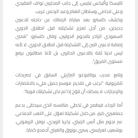
تاليسكا وأليكس تيليس، إلى جانب المحليين نواف العقيدي
وعلي لاجامي وسلطان الغنام وعبد الرحمن غريب.
وكشف كاسترو بعد مباراة الزمالك عن حاجته للاعبَين
جديدَين، من أجل تعزيز تشكيلته قبل انطلاق الدوري
السعودي الزاخر بالنجوم الدوليين، وقال كاسترو: “نتمنى
إضافة لاعبَين اثنين إلى التشكيلة قبل انطلاق الدوري. لا لأنه
ليس لدينا ثقة باللاعبين الحاليين، بل لأننا مطالبون برفع
مستوى الفريق”.
وتابع مدرب بوتافوغو البرازيلي السابق في تصريحات
تلفزيونية: “نرغب في تقديم موسم جميل مليء بالانتصارات
والإنجازات. لا يمكنك أن تتوّج إذا لم تكن تشكيلتك قوية”.
أما الرجاء، فيطمح في تخطي منافسه الذي سيحظى بدعم
جماهيري كبير، من خلال تشكيلة تعوّل على اللعب الجماعي
عبر نجوم مثل أنس الزنيتي، زكريا الوردي، نوفل الزرهوني،
بوشعيب لعرايسي، يسري بوزوق والغيني أحمدو كمارا.