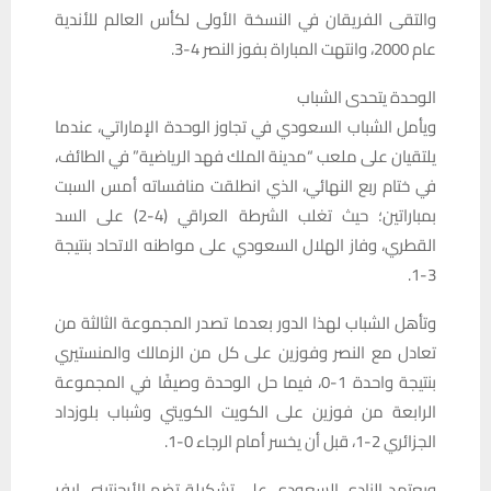
والتقى الفريقان في النسخة الأولى لكأس العالم للأندية
عام 2000، وانتهت المباراة بفوز النصر 4-3.
الوحدة يتحدى الشباب
ويأمل الشباب السعودي في تجاوز الوحدة الإماراتي، عندما
يلتقيان على ملعب “مدينة الملك فهد الرياضية” في الطائف،
في ختام ربع النهائي، الذي انطلقت منافساته أمس السبت
بمباراتين؛ حيث تغلب الشرطة العراقي (4-2) على السد
القطري، وفاز الهلال السعودي على مواطنه الاتحاد بنتيجة
3-1.
وتأهل الشباب لهذا الدور بعدما تصدر المجموعة الثالثة من
تعادل مع النصر وفوزين على كل من الزمالك والمنستيري
بنتيجة واحدة 1-0، فيما حل الوحدة وصيفًا في المجموعة
الرابعة من فوزين على الكويت الكويتي وشباب بلوزداد
الجزائري 2-1، قبل أن يخسر أمام الرجاء 0-1.
ويعتمد النادي السعودي على تشكيلة تضم الأرجنتيني إيفر