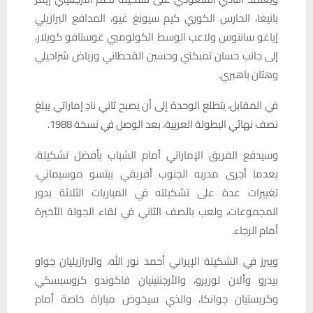
بانيغا، الحارس الكوري كيم سيونغ غيو، المدافع البرازيلي
إياغو سانتوس ولاعب الوسط الكولومبي غوستافو كويلار،
إلى جانب حسان تمبكتي وحسين القحطاني ورياض شراحيلي
وهتان باهبري.
في المقابل، يتطلع الوحدة إلى أن يصبح ثاني نادٍ إماراتي يبلغ
نصف نهائي البطولة العربية، بعد الوصل في نسخة 1988.
وسيدفع الفريق الإماراتي أمام الشباب بأفضل تشكيلة،
بعدما أجرى مدربه الجنوب أفريقي بيتسو موسيماني،
تغييرات عدة على تشكيلته في المباريات الثلاثة بدور
المجموعات، ولعب بالصف الثاني في لقاء الجولة الأخيرة
أمام الرجاء.
ويبرز في الشكيلة الإيراني أحمد نور الله، والبرازيليان جواو
بيدرو وألان لوريرو، والأرجنتينيان فاكوندو كروسبسكي
وكريستيان جوانكا، والذي سيخوض مباراة خاصة أمام