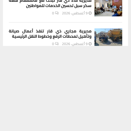
مديرية ماء ذي قار تبحث مع قائممقام قلعة
سكر سبل تحسين الخدمات للمواطنين
9 أغسطس، 2026
0
مديرية مجاري ذي قار تنفذ أعمال صيانة
وتأهيل لمحطات الرفع وخطوط النقل الرئيسية
9 أغسطس، 2026
0
يستخدم هذا الموقع ملفات تعريف الارتباط لتحسين تجربتك. سنفترض أنك
موافق على هذا، ولكن يمكنك إلغاء الاشتراك إذا كنت ترغب في ذلك.
INSTAGRAM
موافق
قراءة المزيد
This message appears for Admin Users only:
Please fill the Instagram Access Token. You can get Instagram
Access Token by go to
this page