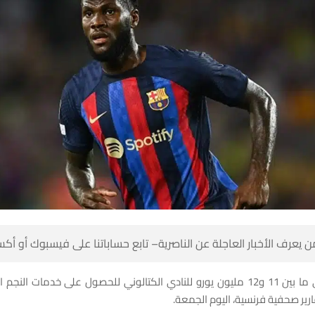
 كن أول من يعرف الأخبار العاجلة عن الناصرية– تابع حساباتنا على ف
ن 11 و12 مليون يورو للنادي الكتالوني للحصول على خدمات النجم الإيفواري، وذلك
حسبما أفادت تقارير صحفية فرنسية