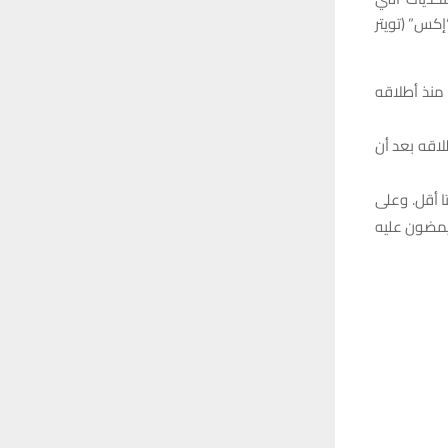
إكس” (تويتر
شطين يوميا انخفضت بنسبة 82 في المئة منذ أطلاقه
 إطلاقه بعد أن
 أقل. وعلى
اقه يتصفحون “ثريدز” 14 مرة يوميا ويمضون عليه