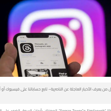
 من يعرف الأخبار العاجلة عن الناصرية– تابع حساباتنا على فيسبوك أو
وسلطت شركتا “Similarweb و”Sensor Tower” المعنيتان بأبحاث السوق الضو