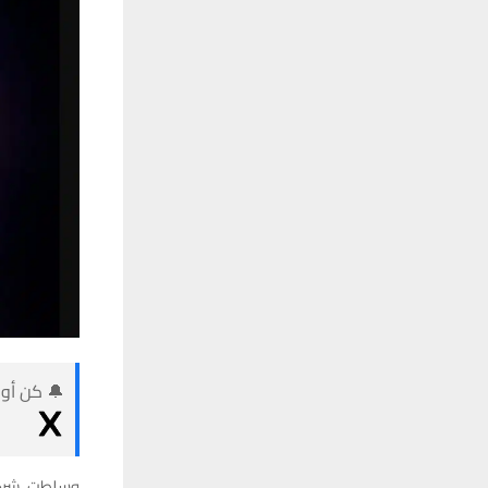
🔔 كن أول