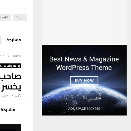
العراق
الناصري
مشاركة
Home
إذاع
إذاعة وتلفزيون ا
صاحب أ
يخسر 
4 أغسطس، 2023
مشاركة