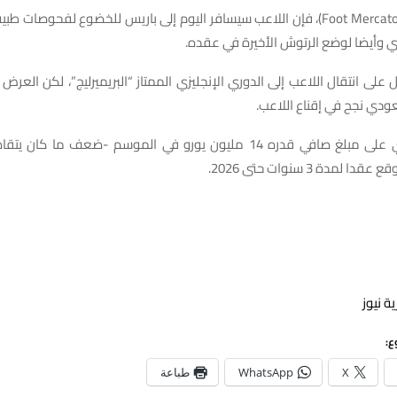
ووفقا لموقع (Foot Mercato)، فإن اللاعب سيسافر اليوم إلى باريس للخضوع لفحوصا
 وأيضا لوضع الرتوش الأخيرة في عقده.
ل على انتقال اللاعب إلى الدوري الإنجليزي الممتاز “البريميرليج”، لكن العرض
دي نجح في إقناع اللاعب.
وسيحصل كيسي على مبلغ صافي قدره 14 مليون يورو في الموسم -ضعف ما ك
لمدة 3 سنوات حتى 2026.
ة نيوز
ع:
X
WhatsApp
طباعة