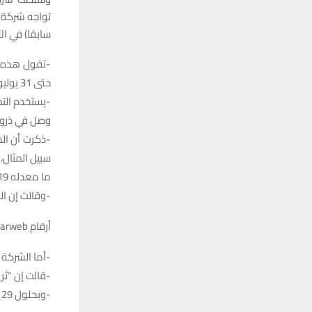
تواجه شركة “
سابقا) في الآ
حتى 31 يوليو.
وصل في ذروته إلى 44 مل
-ذكرت أن ال
ما معدله 19 دقيقة، وبنهاية الشهر انخفضت الأرقام بشكل كبير.
-وقالت إن المس
أرقام Similarweb
-أما الشركة 
-قالت إن “ثريزد” وصل في 
-وبحلول 29 يوليو انهار الرقم إلى 11 مليونا فقط.