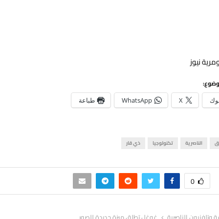
مرية نيوز
وضوع:
وك
X
WhatsApp
طباعة
ق
الناصرية
تكنولوجيا
ذي قار
0
ة وتلفزيون الناصرية
غوغل تطلق ميزة جديدة للصور