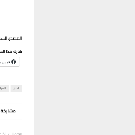
المصدر: السو
شارك هذا الم
فيس ب
اخبار
العرا
مشاركة
Home
إذاع