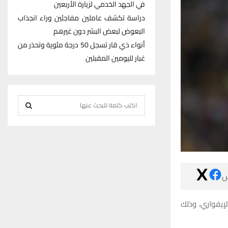
في الجهد الخدمي لزيارة الأربعين
دراسة تكشف عاملين مفاجئين وراء انجذاب
البعوض لبعض البشر دون غيرهم
أنواء ذي قار تسجل 50 درجة مئوية وتحذر من
غبار لليومين المقبلين
S
e
S
a
r
E
c
h
A

f
R
o
r
وسيدفع الأهلي ما بي
C
:
H