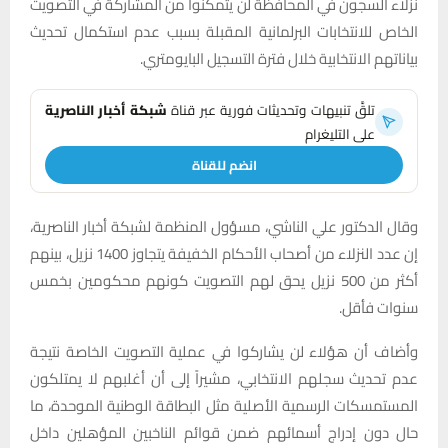
نزلاء السجون في المحافظة لن يتمكنوا من المشاركة في التصويت
الخاص للانتخابات البرلمانية المقبلة بسبب عدم استكمال تحديث
بياناتهم الانتخابية خلال فترة التسجيل البايومتري.
تلقَّ تنبيهات وتحديثات فورية عبر قناة
شبكة أخبار الناصرية
على التليغرام
انضم للقناة
وقال الدكتور علي الناشي، مسؤول المنظمة لشبكة أخبار الناصرية،
إن عدد النزلاء من أصحاب الأحكام الخفيفة يتجاوز 1400 نزيل، بينهم
أكثر من 500 نزيل يحق لهم التصويت كونهم محكومين بخمس
سنوات فأقل.
وأضاف أن هؤلاء لن يشاركوا في عملية التصويت الخاصة نتيجة
عدم تحديث سجلهم الانتخابي، مشيراً إلى أن أغلبهم لا يمتلكون
المستمسكات الرسمية الأصلية مثل البطاقة الوطنية الموحدة، ما
حال دون إدراج أسمائهم ضمن قوائم الناخبين المؤهلين داخل