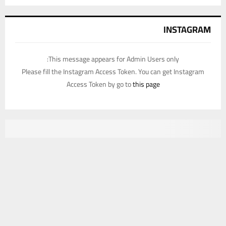
INSTAGRAM
This message appears for Admin Users only:
Please fill the Instagram Access Token. You can get Instagram
Access Token by go to
this page
يستخدم هذا الموقع ملفات تعريف الارتباط لتحسين تجربتك. سنفترض أنك
موافق على هذا، ولكن يمكنك إلغاء الاشتراك إذا كنت ترغب في ذلك.
موافق
قراءة المزيد