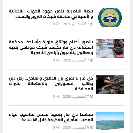
بلدية الناصرية تثمن جهود الجهات القضائية
والأمنية في ملاحقة شبكات التزوير والفساد
7 أغسطس، 2026
0
بالصور: أختام ووثائق مزورة وأسلحة.. محكمة
استئناف ذي قار تكشف شبكة موظفي بلدية
ومعقبين يتلاعبون بأراضي الناصرية
7 أغسطس، 2026
0
ذي قار لا تفرّق بين الذهبي والعادي.. رجل دين
يطالب المسؤولين بالاستعانة بخبرات
المحافظات
7 أغسطس، 2026
0
محافظ ذي قار يتعهد بخفض مناسيب مياه
المصب العام في العكيكة خلال 48 ساعة
6 أغسطس، 2026
0