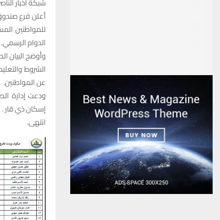
شبكة أخبار الناصر
أعلن فرع صندوق
للمواطنين المس
الدوام الرسمي.
الشروط والتعلي
عن المواطنين.
ودعت إدارة ال
إسكان ذي قار .
انتهى.