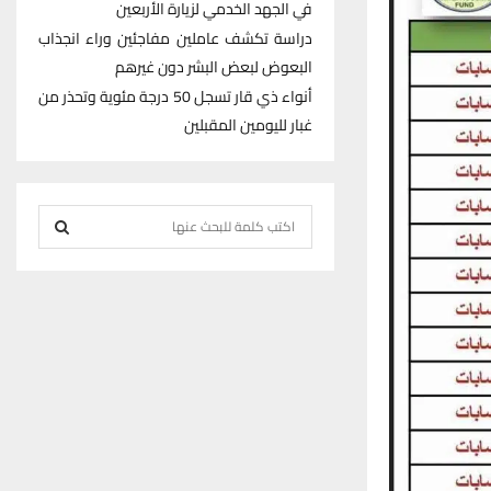
في الجهد الخدمي لزيارة الأربعين
دراسة تكشف عاملين مفاجئين وراء انجذاب
البعوض لبعض البشر دون غيرهم
أنواء ذي قار تسجل 50 درجة مئوية وتحذر من
غبار لليومين المقبلين
S
e
S
a
r
E
c
h
A
f
R
o
r
C
:
H