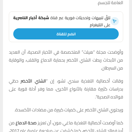
العامة للجسم.
تلقَّ تنبيهات وتحديثات فورية عبر قناة
شبكة أخبار الناصرية
على التليغرام
انضم للقناة
وأوضحت مجلة “هيلث” المتخصصة في الأخبار الصحية، أن العديد
من الأبحاث ربطت الشاي الأخضر بحماية الدماغ والقلب، والوقاية
من السرطان.
وقالت أخصائية التغذية سندي تشو، إن “
الشاي الأخضر
حظي
بدراسات كثيرة مقارنة بالأنواع الأخرى، مما وفر أدلة قوية على
فوائده الصحية”.
ويحتوي الشاي الأخضر على كميات كبيرة من مضادات الأكسدة.
كما أوضحت أخصائية التغذية ماغي مون، أن تعزيز
صحة الدماغ
من
أبرز فوائد الشاي الأخضر، كما كشفت عن مراجعة علمية عام 2017،