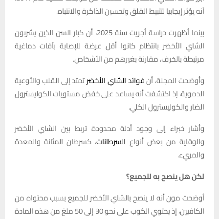
أنه يؤثر إيجابيا لتثبيط القلق وتحسين الذاكرة والانتباه.
بينما أظهرت دراسة أجريت سنة 2025، أن كبار السن الذين يشربون
الشاي الأخضر بانتظام كانوا أقل عرضة للإصابة بآفات دماغية
مرتبطة بالخرف، مقارنة بغيرهم من الأشخاص.
وأوضحت المجلة، أن
فوائد الشاي الأخضر
تمتد إلى القلب والأوعية
الدموية، إذ اكتشفت أنه يساعد على خفض مستويات الكوليسترول
الضار والكوليسترول الكلي.
وأشار خبراء إلى وجود أدلة محدودة تربط بين الشاي الأخضر
والوقاية من بعض أنواع
السرطانات
، كسرطان المثانة والمعدة
والمريء.
لكن هل ينصح به للجميع؟
أوضحت مون أنه لا ينصح بالشاي الأخضر للجميع بسبب محتواه من
الكافيين، إذ يحتوي الكوب على نحو 30 إلى 50 ملغ من هذه المادة