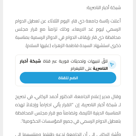
شبكة أخبار الناصرية:
أعلنت رئاسة جامعة ذي قار، اليوم الثلاثاء عن تعطيل الدوام
الرسمي ليوم غد الاربعاء، وذلك تزامناً مع قرار مجلس
محافظة ذي قار بإيقاف الدوام في الدوائر الرسمية بمناسبة
ذكرى استشهاد السيدة فاطمة الزهراء (عليها السلام).
تلقَّ تنبيهات وتحديثات فورية عبر قناة
شبكة أخبار
الناصرية
على التليغرام
انضم للقناة
وقال مدير إعلام الجامعة، الدكتور أحمد الركابي، في تصريح
لـ شبكة أخبار الناصرية، إن “القرار يأتي احتراماً وإجلالاً لهذه
المناسبة الدينية الأليمة، وتضامناً مع قرار مجلس المحافظة
بتعطيل الدوام الرسمي في جميع المؤسسات الحكومية”.
وأشار الركابي إلى أن الجامعة تدعو طلبتها ومنتسبيها إلى