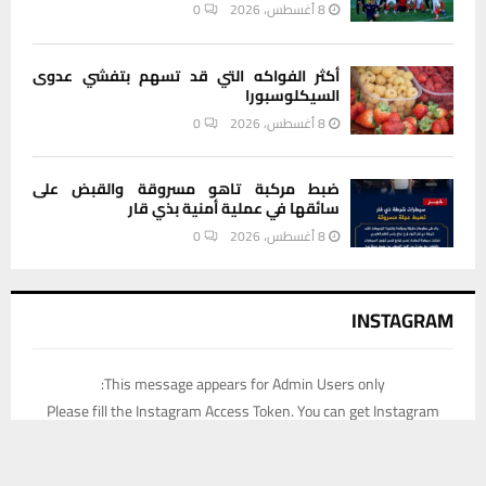
8 أغسطس، 2026
0
أكثر الفواكه التي قد تسهم بتفشي عدوى
السيكلوسبورا
8 أغسطس، 2026
0
ضبط مركبة تاهو مسروقة والقبض على
سائقها في عملية أمنية بذي قار
8 أغسطس، 2026
0
INSTAGRAM
This message appears for Admin Users only:
Please fill the Instagram Access Token. You can get Instagram
Access Token by go to
this page
يستخدم هذا الموقع ملفات تعريف الارتباط لتحسين تجربتك. سنفترض أنك
موافق على هذا، ولكن يمكنك إلغاء الاشتراك إذا كنت ترغب في ذلك.