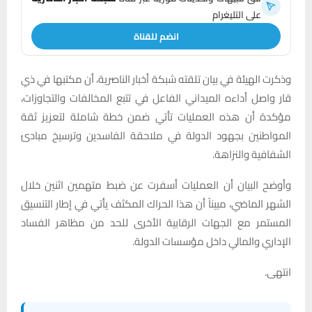
على التليغرام
انضم للقناة
وذكرت الهيئة في بيان تلقته شبكة أخبار الناصرية، أن مكتبها في ذي
قار واصل أداءه الميداني الفاعل في تتبع المخالفات والتجاوزات،
مؤكدة أن هذه العمليات تأتي ضمن خطة شاملة لتعزيز ثقة
المواطنين بجهود الدولة في ملاحقة الفاسدين وترسيخ مبادئ
الشفافية والنزاهة.
وأوضح البيان أن العمليات أسفرت عن ضبط متهمين اثنين خلال
الشهر الماضي، مبيناً أن هذا الحراك المكثف يأتي في إطار التنسيق
المستمر مع الجهات الرقابية الأخرى للحد من مظاهر الفساد
الإداري والمالي داخل مؤسسات الدولة.
انتهى.