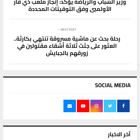
وزير الشباب والرياضة يؤكد: إنجاز ملعب ذي قار
الأولمبي وفق التوقيتات المحددة
NEXT POST
رحلة بحث عن ماشية مسروقة تنتهي بكارثة..
العثور على جثث ثلاثة أشقاء مقتولين في
زورقهم بالجبايش
SOCIAL MEDIA
آخر الاخبار