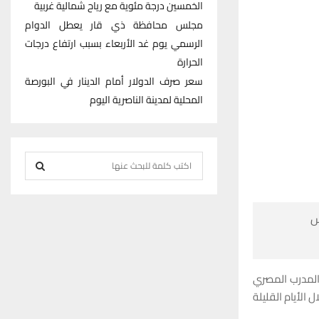
الخمسين درجة مئوية مع رياح شمالية غربية
مجلس محافظة ذي قار يعطل الدوام
الرسمي يوم غد الأربعاء بسبب ارتفاع درجات
الحرارة
سعر صرف الدولار أمام الدينار في البورصة
المحلية لمدينة الناصرية اليوم
S
e
S
a
r

E
c
h
A
f
وذكر النادي في 
R
o
حسام البدري لق
r
C