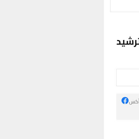
رشيد
 أكس