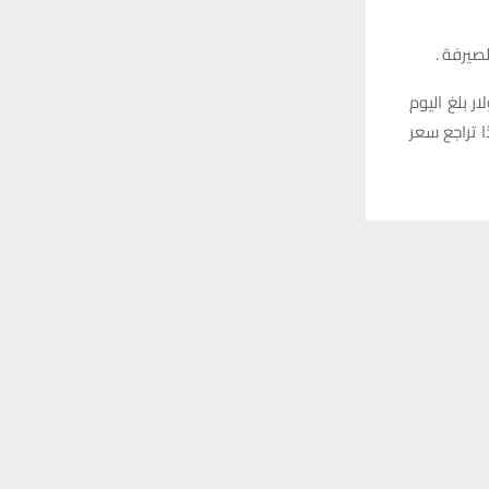
صيرفة .
 بلغ اليوم
لشراء 150000 لكل 100 دولار ، و بهذا تراجع سعر
 ترغب في ذلك.
موافق
قراءة المزيد