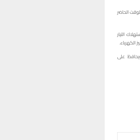
لوقت الحاضر
هلاك التيار
ويحافظ على