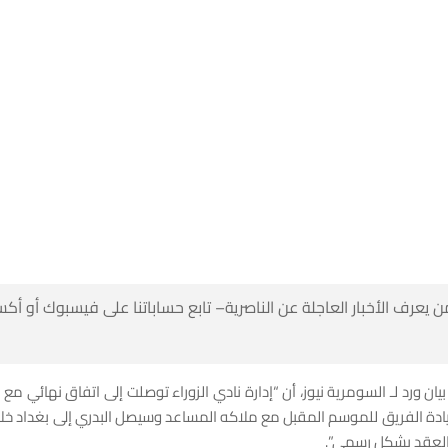
 كن أول من يعرف الأخبار العاجلة عن الناصرية– تابع حساباتنا على ف
بيان ورد لـ السومرية نيوز، أن “إدارة نادي الزوراء توصلت إلى اتفاق نهائي 
يادة الفريق للموسم المقبل مع ملاكه المساعد وسيصل البدري إلى بغداد خلال
المقبلة لتوقيع الع