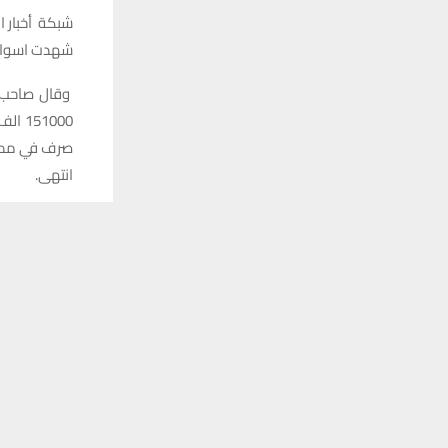
شبكة أخبار ال
شهدت اسواق م
وقال صاحب ش
صرف في مدين
انتهى.
يستخدم هذا الموقع ملفات تعريف الارتباط لت
شارك هذا الم
فيس ب
مشاركة