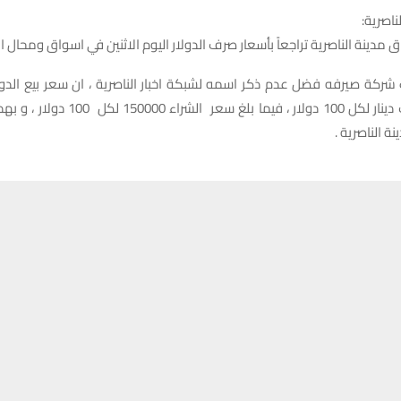
ناصرية:
دينة الناصرية تراجعاً بأسعار صرف الدولار اليوم الاثنين في اسواق ومحال ال
ركة صيرفه فضل عدم ذكر اسمه لشبكة اخبار الناصرية ، ان سعر بيع الدولار
151000 الف دينار لكل 100 دولار ، فيما بلغ سعر ا
ة الناصرية .
حسين تجربتك. سنفترض أنك موافق على هذا، ولكن يمكنك إلغاء الاشتراك إذا كنت
وضوع:
وك
X
WhatsApp
طباعة
0