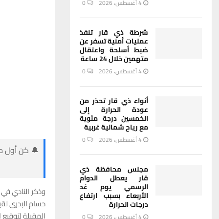
4 أغسطس، 2026
0
شرطة ذي قار تنفذ
عمليات أمنية تسفر عن
ضبط أسلحة واعتقال
متهمين خلال 24 ساعة
4 أغسطس، 2026
0
أنواء ذي قار تحذر من
عودة الحرارة إلى
الخمسين درجة مئوية
مع رياح شمالية غربية
4 أغسطس، 2026
0
🔔 كن أول من
مجلس محافظة ذي
قار يعطل الدوام
الرسمي يوم غد
وذكر النادي في ب
الأربعاء بسبب ارتفاع
حسام البدري لقي
درجات الحرارة
المقبلة لتوقيع
4 أغسطس، 2026
0