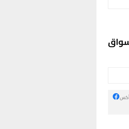
سواق
 أكس