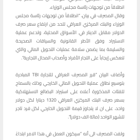
انطلاقاً من توجهات رئاسة مجلس الوزراء.
وقال المصرف في بيان، “انطلاقاً من توجهات رئاسة مجلس
الوزراء والبنك المركزي العراقي للحد من ارتفاع سعر صرف
الدولار مقابل الدينار في الأسواق المحلية، ولدعم عملية
الاستيراد وفق الأطر القانونية والسياقات الصحيحة
والسليمة بما يضمن سلامة عمليات التحويل المالي والتي
تنعكس إيجاباً على التجار الأفراد وأصحاب المحال التجارية”.
وأضاف البيان “قرر المصرف العراقي للتجارة TBI المبادرة
بتوسيع نطاق عملية التحويل المالي الخارجي وذلك بالسماح
للفئات المذكورة أعلاه على استيراد البضائع الاستهلاكية
بسعر صرف البنك المركزي العراقي 1320 دينارا لكل دولار
واحد، على ان لا يتجاوز قيمة التحويل الخارجي لكل فرد تاجر
للشهر الواحد (مائة الف دولار)”.
ولفت المصرف الى أنه “سيكون العمل في هذا الامر ابتداءً