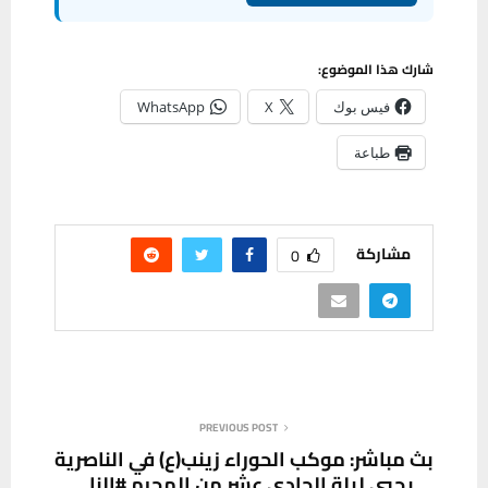
شارك هذا الموضوع:
فيس بوك
X
WhatsApp
طباعة
مشاركة
0
PREVIOUS POST
بث مباشر: موكب الحوراء زينب(ع) في الناصرية
يحيي ليلة الحادي عشر من المحرم #النا…