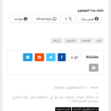
شارك هذا الموضوع:
فيس بوك
X
WhatsApp
طباعة
اخبار
الناصرية
تلفزيون
ذي قار
مشاركة
0
Home
إذاعة وتلفزيون الناصرية
بث مباشر: موكب الحوراء زينب(ع) في الناصرية يحيي ليلة الحادي
عشر من المحرم #النا…
إذاعة وتلفزيون الناصرية
تقارير مصورة