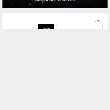
البحث
البحث
يستخدم هذا الموقع ملفات تعريف الارتباط لتحسين تجربتك. سنفترض أنك
موافق على هذا، ولكن يمكنك إلغاء الاشتراك إذا كنت ترغب في ذلك.
موافق
قراءة المزيد
أحدث المقالات
أنواء ذي قار تحذر من تأثير منخفض شبه الجزيرة العربية وتسجيل درجات
حرارة تتجاوز الخمسين مئوية
عشر سنوات سجنا لمحتالين استغلا اسم مجلس القضاء الأعلى لابتزاز
مواطن في ذي قار
وزارة التربية تطلق مشروع إنشاء عشر مدارس في شمال ذي قار
استعدادا للعام الدراسي المقبل
شرطة ذي قار تلقي القبض على سائق فر بعد إصابة عشرة أشخاص
في حادث مروري