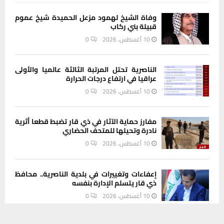
وفاة الشيخ لهمود مزعل الحميدة شيخ عموم
قبيلة بني ركاب
10 أغسطس، 2026
0
الناصرية تحتل المرتبة الثالثة عالميا والأولى
عراقيا في ارتفاع درجات الحرارة
10 أغسطس، 2026
0
مفارز حماية الآثار في ذي قار تضبط قطعا أثرية
نادرة وتحيلها للمتحف الحضاري
10 أغسطس، 2026
0
إعفاءات وتغييرات في بلدية الناصرية.. محافظ
ذي قار يتسلم الإدارة بنفسه
10 أغسطس، 2026
0
يستخدم هذا الموقع ملفات تعريف الارتباط لتحسين تجربتك. سنفترض أنك