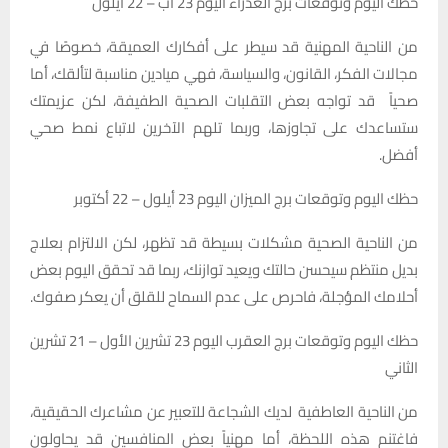
حظك اليوم وتوقعات برج العذراء اليوم 23 آب – 22 أيلول
من الناحية المهنية قد سيطر على أفكارك العميقة، خصوصًا في
مجالات الفكر، القانون، والسياسة، فهي ميادين مناسبة لتألقك، أما
صحياً قد تواجه بعض التقلبات الصحية الطفيفة، لكن عزيمتك
ستساعدك على تجاوزها، وربما تلهم الآخرين لاتباع نمط صحي
أفضل.
حظك اليوم وتوقعات برج الميزان اليوم 23 أيلول – 22 أکتوبر
من الناحية الصحية مشكلات بسيطة قد تظهر، لكن الالتزام بعلاج
بديل منتظم سيحسن حالتك ويعيد توازنك، ربما قد تحقق اليوم بعض
أحلامك المؤجلة، فاحرص على عدم السماح للقلق أن يعكر صفوك.
حظك اليوم وتوقعات برج العقرب اليوم 23 تشرين الأول – 21 تشرين
الثاني
من الناحية العاطفية لديك الشجاعة للتعبير عن مشاعرك الحقيقية،
فاغتنم هذه اللحظة، أما مهنياً بعض المنافسين قد يحاولون