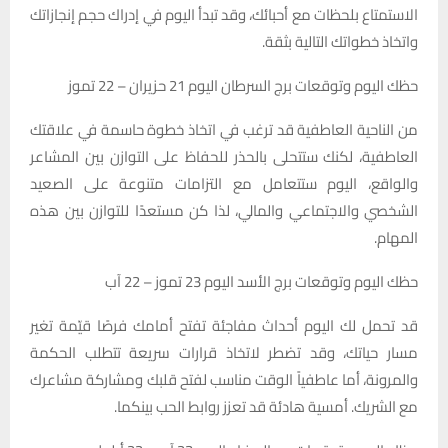
الاستمتاع بلحظات مع أحبائك، وقد تبدأ اليوم في إدراك حجم إنجازاتك
واتخاذ خطواتك التالية بثقة.
حظك اليوم وتوقعات برج السرطان اليوم 21 حزيران – 22 تموز
من الناحية العاطفية قد ترغب في اتخاذ خطوة حاسمة في علاقتك
العاطفية، لكنك ستتحلى بالحذر للحفاظ على التوازن بين المشاعر
والواقع، اليوم ستتعامل مع التزامات متنوعة على الصعيد
الشخصي والاجتماعي والمالي، لذا كن مستعدًا للتوازن بين هذه
المهام.
حظك اليوم وتوقعات برج الأسد اليوم 23 تموز – 22 آب
قد تحمل لك اليوم أحداث مفاجئة تفتح أمامك فرصًا قيّمة تغير
مسار حياتك، وقد تضطر لاتخاذ قرارات سريعة تتطلب الحكمة
والمرونة، أما عاطفياً الوقت مناسب لفتح قلبك ومشاركة مشاعرك
مع الشريك. أمسية هادئة قد تعزز روابط الحب بينكما.