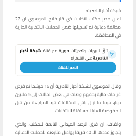
شبكة أخبار الناصرية:
اعلن مدير مكتب انتخابات ذي قار فلاح الموسوي ان 27
مخالفة دعائية تم تسجيلها ضمن الحملات الانتخابية الجارية
في المحافظة.
تلقَّ تنبيهات وتحديثات فورية عبر قناة
شبكة أخبار
الناصرية
على التليغرام
انضم للقناة
وقال الموسوي لشبكة أخبار الناصرية أن 16 مرشحا تم فرض
غرامات مالية بحقهم وصلت في بعض الحالات إلى 5 ملايين
دينار، فيما ما تزال باقي المخالفات قيد المراجعة من قبل
المفوضية العليا المستقلة للانتخابات.
واضاف، ان فرق الرصد الميداني التابعة للمكتب، والذي
يتجاوز عددها الـ 40 فريقا يواصل متابعته للحملات الدعائية