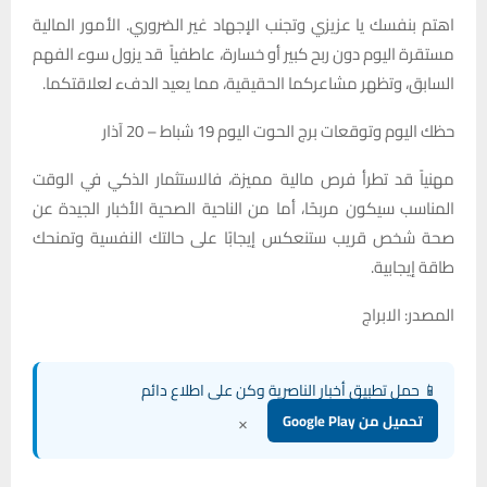
اهتم بنفسك يا عزيزي وتجنب الإجهاد غير الضروري. الأمور المالية
مستقرة اليوم دون ربح كبير أو خسارة، عاطفياً قد يزول سوء الفهم
السابق، وتظهر مشاعركما الحقيقية، مما يعيد الدفء لعلاقتكما.
حظك اليوم وتوقعات برج الحوت اليوم 19 شباط – 20 آذار
مهنياً قد تطرأ فرص مالية مميزة، فالاستثمار الذكي في الوقت
المناسب سيكون مربحًا، أما من الناحية الصحية الأخبار الجيدة عن
صحة شخص قريب ستنعكس إيجابًا على حالتك النفسية وتمنحك
طاقة إيجابية.
المصدر: الابراج
📱 حمل تطبيق أخبار الناصرية وكن على اطلاع دائم
×
تحميل من Google Play