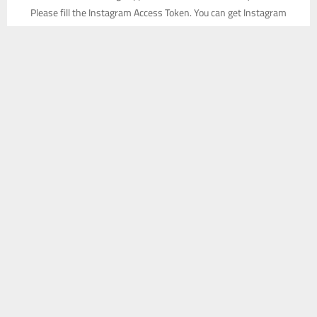
Please fill the Instagram Access Token. You can get Instagram
Access Token by go to
this page
يستخدم هذا الموقع ملفات تعريف الارتباط لتحسين تجربتك. سنفترض أنك
موافق على هذا، ولكن يمكنك إلغاء الاشتراك إذا كنت ترغب في ذلك.
موافق
قراءة المزيد