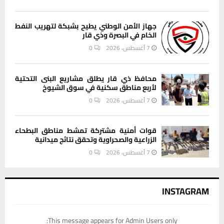
جهاز الأمن الوطني يطيح بشبكة لتهريب النفط
الخام في البصرة وذي قار
7 أغسطس، 2026
0
محافظ ذي قار يطلق مشاريع البنى التحتية
لأربع مناطق سكنية في سوق الشيوخ
7 أغسطس، 2026
0
قوات أمنية مشتركة تمشط مناطق البطحاء
الزراعية والصحراوية وتحقق نتائج ميدانية
7 أغسطس، 2026
0
INSTAGRAM
This message appears for Admin Users only: