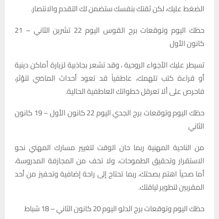
الضغط عليك، لكن ثقتك بنفسك ستضمن لك التقدم والانتصار.
حظك اليوم وتوقعات برج القوس اليوم 22 تشرين الثاني – 21
كانون الأول
تسيطر عليك الأجواء الروحية ، وقد تشعر بجاذبية لزيارة أماكن دينية
أو قراءة كتب تلهمك، عاطفياً قد تعود أحداث الماضي لتؤثر،
فاحرص على ألا تعرقل خطواتك العاطفية الحالية.
حظك اليوم وتوقعات برج الجدي اليوم 22 كانون الأول – 19 كانون
الثاني
من الناحية المهنية ربما حان الوقت لتغيير مسارك المهني نحو
الاستقرار وتحقيق الطموحات، ولا تخف من المجازفة المدروسة،
أما صحياً اهتم بصحتك، ربما تحتاج إلى راحة إضافية وتحفيز من أحد
المقربين لتطوير لياقتك.
حظك اليوم وتوقعات برج الدلو اليوم 20 كانون الثاني – 18 شباط