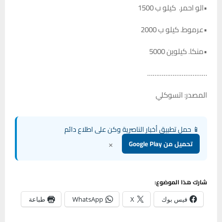
•الو احمر. كيلو ب 1500
•عرموط. كيلو ب 2000
•منكا. كيلوين 5000
……………………………
المصدر: اتسوكلي
📱 حمل تطبيق أخبار الناصرية وكن على اطلاع دائم
×
تحميل من Google Play
شارك هذا الموضوع:
فيس بوك
X
WhatsApp
طباعة