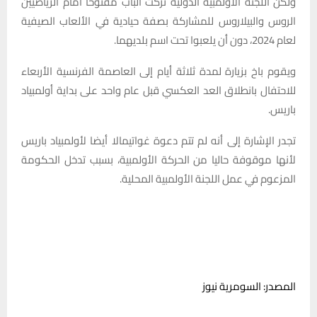
ولكن اللجنة الأولمبية الدولية تركت الباب مفتوحا أمام الرياضيين
الروس والبيلاروس للمشاركة بصفة حيادية في الألعاب الصيفية
لعام 2024، دون أن يلعبوا تحت اسم بلديهما.
ويقوم باخ بزيارة لمدة ثلاثة أيام إلى العاصمة الفرنسية الأربعاء
للاحتفال بانطلاق العد العكسي قبل عام واحد على بداية أولمبياد
باريس.
تجدر الإشارة إلى أنه لم تتم دعوة غواتيمالا أيضا لأولمبياد باريس
لأنها موقوفة حاليا من الحركة الأولمبية، بسبب تدخل الحكومة
المزعوم في عمل اللجنة الأولمبية المحلية.
المصدر: السومرية نيوز