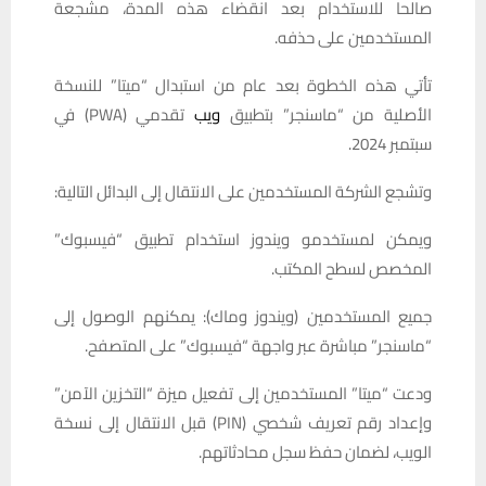
صالحا للاستخدام بعد انقضاء هذه المدة، مشجعة
المستخدمين على حذفه.
تأتي هذه الخطوة بعد عام من استبدال “ميتا” للنسخة
الأصلية من “ماسنجر” بتطبيق
ويب
تقدمي (PWA) في
سبتمبر 2024.
وتشجع الشركة المستخدمين على الانتقال إلى البدائل التالية:
ويمكن لمستخدمو ويندوز استخدام تطبيق “فيسبوك”
المخصص لسطح المكتب.
جميع المستخدمين (ويندوز وماك): يمكنهم الوصول إلى
“ماسنجر” مباشرة عبر واجهة “فيسبوك” على المتصفح.
ودعت “ميتا” المستخدمين إلى تفعيل ميزة “التخزين الآمن”
وإعداد رقم تعريف شخصي (PIN) قبل الانتقال إلى نسخة
الويب، لضمان حفظ سجل محادثاتهم.