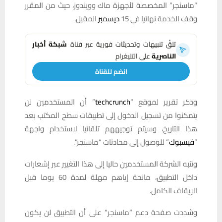
“ماسنجر” المخصصة لأجهزة ماك وويندوز، حيث من المقرر
وقف الخدمة نهائيا في 15
ديسمبر
المقبل.
تلقَّ تنبيهات وتحديثات فورية عبر قناة
شبكة أخبار
الناصرية
على التليغرام
انضم للقناة
وذكر تقرير لموقع “
techcrunch
” أن المستخدمين لن
يتمكنوا من تسجيل الدخول إلى تطبيقات سطح المكتب بعد
هذا التاريخ، وسيتم توجيههم تلقائيا لاستخدام واجهة
“
فيسبوك
” للوصول إلى محادثات “ماسنجر”.
وتنبه الشركة المستخدمين حاليا إلى هذا التغيير عبر إشعارات
داخل التطبيق، مانحة إياهم مهلة لمدة 60 يوما قبل
الإيقاف الكامل.
وشددت صفحة دعم “ماسنجر” على أن التطبيق لن يكون