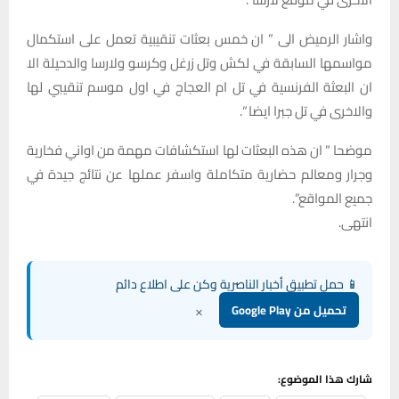
واشار الرميض الى ” ان خمس بعثات تنقيبية تعمل على استكمال
مواسمها السابقة في لكش وتل زرغل وكرسو ولارسا والدحيلة الا
ان البعثة الفرنسية في تل ام العجاج في اول موسم تنقيبي لها
والاخرى في تل جبرا ايضا “.
موضحا ” ان هذه البعثات لها استكشافات مهمة من اواني فخارية
وجرار ومعالم حضارية متكاملة واسفر عملها عن نتائج جيدة في
جميع المواقع”.
انتهى.
📱 حمل تطبيق أخبار الناصرية وكن على اطلاع دائم
×
تحميل من Google Play
شارك هذا الموضوع: