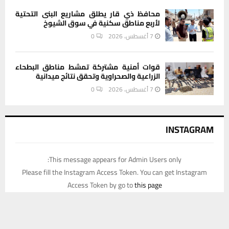
محافظ ذي قار يطلق مشاريع البنى التحتية
لأربع مناطق سكنية في سوق الشيوخ
7 أغسطس، 2026
0
قوات أمنية مشتركة تمشط مناطق البطحاء
الزراعية والصحراوية وتحقق نتائج ميدانية
7 أغسطس، 2026
0
INSTAGRAM
This message appears for Admin Users only:
Please fill the Instagram Access Token. You can get Instagram
Access Token by go to
this page
يستخدم هذا الموقع ملفات تعريف الارتباط لتحسين تجربتك. سنفترض أنك
موافق على هذا، ولكن يمكنك إلغاء الاشتراك إذا كنت ترغب في ذلك.
موافق
قراءة المزيد