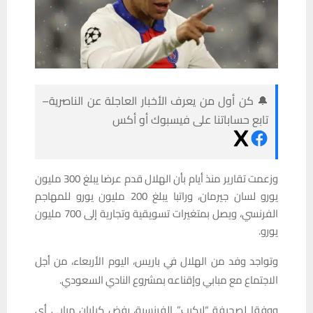
🔔 كن أول من يعرف الأخبار العاجلة عن الناصرية–
تابع حساباتنا على فيسبوك أو أكس
وزعمت تقارير منذ أيام بأن الهلال قدم عرضا يبلغ 300 مليون
يورو لسان جيرمان، وراتبا يبلغ 200 مليون يورو للمهاجم
الفرنسي، ويصل بمتغيرات تسويقية وتجارية إلى 700 مليون
يورو.
وتواجد وفد من الهلال في باريس، اليوم الأربعاء، من أجل
الاجتماع مع مبابي وإقناعه بمشروع النادي السعودي.
ووفقا لصحيفة “ليكيب” الفرنسية، رفض كيليان مبابي أي