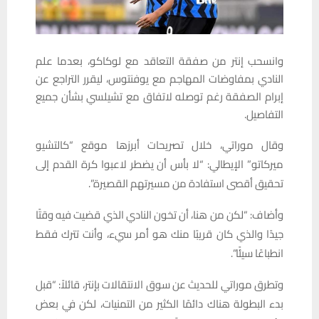
وانسحب إنتر من صفقة التعاقد مع لوكاكو، بعدما علم
النادي بمفاوضات المهاجم مع يوفنتوس، ليقرر التراجع عن
إبرام الصفقة رغم توصله لاتفاق مع تشيلسي بشأن جميع
التفاصيل.
وقال موراتي، خلال تصريحات أبرزها موقع “كالتشيو
ميركاتو” الإيطالي: “لا بأس أن يضطر لاعبوا كرة القدم إلى
تحقيق أقصى استفادة من مسيرتهم القصيرة”.
وأضاف: “لكن من هنا، أن تخون النادي الذي قضيت فيه وقتًا
جيدًا والذي كان قريبًا منك هو أمر سيء، وأنت تترك فقط
انطباعًا سيئًا”.
وتطرق موراتي للحديث عن سوق الانتقالات بإنتر، قائلاً: “قبل
بدء البطولة هناك دائمًا الكثير من التمنيات، لكن في بعض