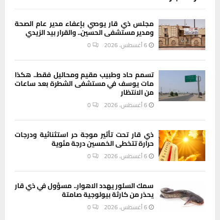
مجلس ذي قار يوصي بإعفاء مدير عام الصحة
ومدير مستشفى الحسين.. والقرار بيد الزيدي
6 أغسطس، 2026
0
تسمم حاد وطبيب مقيم ومحاليل فقط.. هكذا
مات يوسف في مستشفى الشطرة بعد ساعات
من الانتظار
6 أغسطس، 2026
0
ذي قار تحت تأثير موجة حر استثنائية ودرجات
حرارة تتخطى الخمسين درجة مئوية
6 أغسطس، 2026
0
سمك السلور يهدد الاهوار.. مسؤول في ذي قار
يحذر من كارثة بيولوجية صامتة
6 أغسطس، 2026
0