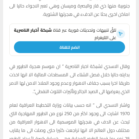
جنوبية منها ذي قار والبصرة وميسان وهي تعبر الاجواء حاليا الى
اماكن اخرى بحثا عن الدفء في هجرتها الشتوية.
تلقَّ تنبيهات وتحديثات فورية عبر قناة
شبكة أخبار الناصرية
على التليغرام
انضم للقناة
وقال الاسدي لشبكة اخبار الناصرية ” ان موسم هجرة الطيور في
بدايته حاليا خلال فصل الشتاء الى المسطحات المائية الا انها اخذت
طريقا اخرا بسبب جفاف الاهوار وعدم وجود الملاذ الامن لها الامر
الذي يعرضها الى الصيد الجائر وتأثيرات التلوث النفطي”.
واشار الاسدي الى ” انه حسب بيانات وزارة التخطيط العراقية لعام
1970 اشارت الى وجود اكثر من 250 نوع من الطيور المهاجرة التي
تبحث عن الدف في هجرتها الموسمية الى الاهوار العراقية من
مختلف دول العالم الا انها تراجعت كثيرا حتى وصلت الى ما يقارب
25 نوع بما فيها الطيور المحلية وهي خسارة كبيرة لأعداد الطيور