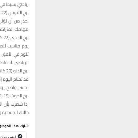
رياضي بسيط في ا
برج القوس (22 تشرين الثاني – 21 كانون الأول)
احذر من أن تؤثر 
مهامك المتراكمة،
برج الجدي (22 كانون الأول – 19 كانون الثاني)
يوم مناسب للمص
تلوح في الأفق ف
الرياضي للحفاظ
برج الدلو (20 كانون الثاني – 18 شباط)
قد تحتاج اليوم
تحسن واضح. يوم 
برج الحوت (19 شباط – 20 آذار)
إذا شعرت بأن ال
حالتك الجسدية و
شارك هذا الموضو
فيس بوك