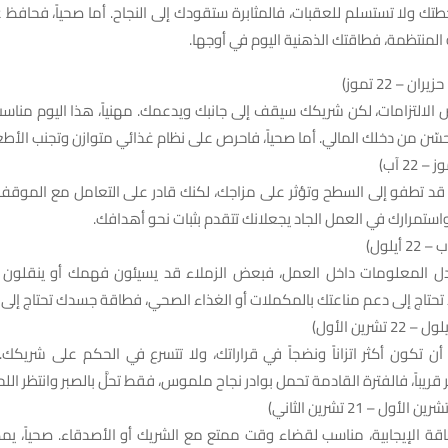
خطتك ولا تستسلم للعقبات، فالمثابرة ستقودك إلى النجاح. أما صحياً، فحافظ
المنتظمة، فطاقتك الذهنية اليوم في أوجها.
الالتزامات، لكن شريكك سيقف إلى جانبك ويدعمك. مهنياً، هذا اليوم مناسب
سّن من دخلك المالي. أما صحياً، فاحرص على نظام غذائي متوازن وتجنب الأط
قد تطفو إلى السطح وتؤثر على مزاجك، لكنك قادر على التعامل مع الموقف ب
استمرارك في العمل الجاد يجعلانك تتقدم بثبات نحو أهدافك.
ادل المعلومات داخل العمل، فبعض الزملاء قد يسيئون فهمك أو ينقلون
د تحتاج إلى دعم مناعتك بالمكملات أو الغذاء الصحي، فطاقة جسدك تحتاج إلى ت
ن تكون أكثر اتزاناً ونضجاً في قراراتك، ولا تتسرع في الحكم على شريكك.
ريباً، فالفترة القادمة تحمل بوادر نجاح ملموس، فقط تحلَّ بالصبر وانتظر الل
ة الإيجابية، مناسب لقضاء وقت ممتع مع الشريك أو الأصدقاء. صحياً، يمك