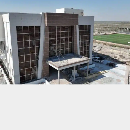
حسين تجربتك. سنفترض أنك موافق على هذا، ولكن يمكنك إلغاء الاشتراك إذا كنت
 من يعرف الأخبار العاجلة عن الناصرية– تابع حساباتنا على فيسبوك أو