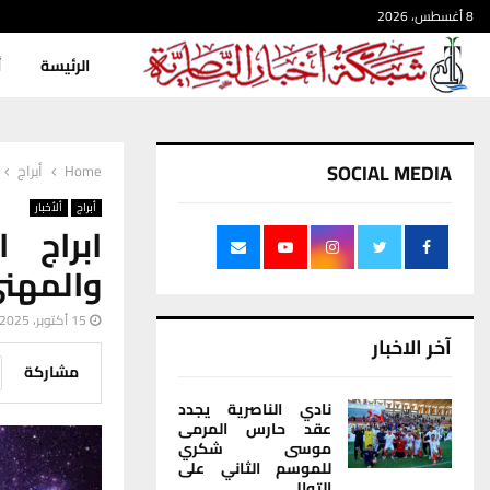
8 أغسطس، 2026
الرئيسة
أ
SOCIAL MEDIA
Home
أبراج
أبراج
ألأخبار
ابراج 
والمهن
15 أكتوبر، 2025
آخر الاخبار
مشاركة
نادي الناصرية يجدد
عقد حارس المرمى
موسى شكري
للموسم الثاني على
التوالي