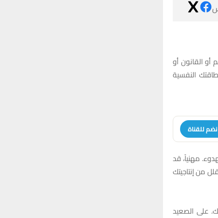

قد تميل اليوم 
الخطابة. حاول
انضم للقنا
تشعر ببعض الارت
تندفع في العمل
يوم يحمل لك ف