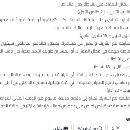
لمنزل للحفاظ على نشاطك دون عناء كبير.
تجارب الماضي على علاقاتك الحالية، وكن أكثر تفهماً ورحمة. مهنياً، لديك فر
 ما يمنحك شعوراً بالإنجاز والراحة النفسية.
ارحة مع الشريك والتعبير عن مشاعرك بصدق، فالدعم العاطفي سيكون قويا
رصة مهمة في مجال العقارات أو المشاريع طويلة الأمد. صحياً، حان وقت الع
 على نشاطك.
 إلى تعديل بعض الخطط قبل اتخاذ أي قرارات مهنية مهمة. وضعك المالي مس
مناسب لإنجاز المهام الدقيقة التي كنت تؤجلها، فتركيزك الذهني في أعلى مس
علاقة مع الشريك تحتاج إلى دفعة جديدة، فاليوم هو الوقت المثالي للتواص
المعنوية جيدة، لكن احرص على دعم من حولك، فإيجابيتك تؤثر في طاقة الجمي
ع:
X
WhatsApp
طباعة