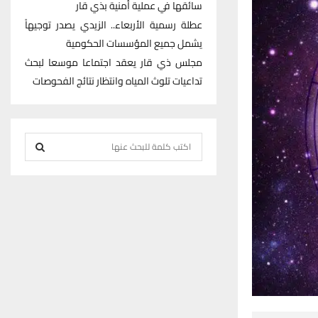
سائقها في عملية أمنية بذي قار
عطلة رسمية الأربعاء.. الزيدي يصدر توجيهاً
يشمل جميع المؤسسات الحكومية
مجلس ذي قار يعقد اجتماعا موسعا لبحث
تداعيات تلوث المياه وانتظار نتائج الفحوصات
S
e
S
a
r
E
c
h
A
f
R
o
r
C
:
H