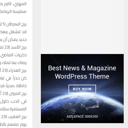
المهني، التزم ب
ممارسة الرياضة 
برج السرطان (21 حزيران – 22 تموز)
قد تنشغل ببعض 
جديد يمكن أن يح
برج الأسد (23 تموز – 22 آب)
ذكريات الماضي 
رضاك بما تملك و
برج العذراء (23 آب – 22 أيلول)
كن حذراً في تب
خاطئة. صحياً، ق
برج الميزان (23 أيلول – 22 تشرين الأول)
في الحب، حاول أ
المستمرة ستثمر ق
برج العقرب (23 تشرين الأول – 21 تشرين الثاني)
يوم مفعم بالطاق