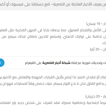
 كن أول من يعرف الأخبار العاجلة عن الناصرية– تابع حساباتنا على ف
إلى التأمل والتفكير العميق، مما يجعلك بارعًا في المهن الفكرية مثل التعلي
 أن تحافظ على توازنك الذهني، واستمع للآخرين بانفتاح، فذلك سيعزز من
وي
على التليغرام
شبكة أخبار الناصرية
تلقَّ تنبيهات وتحديثات فوري
ة
باك أو فقدان الصبر، لذا يُنصح بتأجيل القرارات المهمة والتعامل مع الأمور ب
 بدافع القلق، لكن لا تدع التوتر يسيطر عليك. خصص وقتاً للاسترخاء، فهو لن ي
رصاً اجتماعية وعاطفية مميزة، فقد تتعرف على شخص جديد يثير اهتما