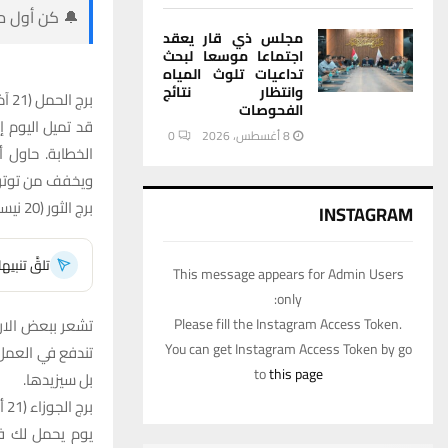
🔔 كن أول من
مجلس ذي قار يعقد
اجتماعا موسعا لبحث
تداعيات تلوث المياه
وانتظار نتائج
برج الحمل (21 آذار – 19 نيسان)
الفحوصات
قد تميل اليوم إ
8 أغسطس، 2026
0
الخطابة. حاول 
ويخفف من توتر
برج الثور (20 نيسان – 20 أيار)
INSTAGRAM
تلقَّ تنبي
This message appears for Admin Users
only:
Please fill the Instagram Access Token.
تشعر ببعض الارتب
You can get Instagram Access Token by go
تندفع في العمل 
to
this page
بل سيزيدها.
برج الجوزاء (21 أيار – 20 حزيران)
يوم يحمل لك فر