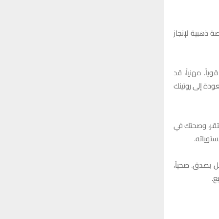
صة ذهبية لإنجاز
ً. مهنياً، قد
ودة إلى روتينك
تقر، وصحتك في
توياته.
ل بصدق. صحياً،
ع.