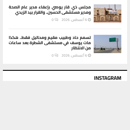
مجلس ذي قار يوصي بإعفاء مدير عام الصحة
ومدير مستشفى الحسين.. والقرار بيد الزيدي
6 أغسطس، 2026
0
تسمم حاد وطبيب مقيم ومحاليل فقط.. هكذا
مات يوسف في مستشفى الشطرة بعد ساعات
من الانتظار
6 أغسطس، 2026
0
INSTAGRAM
يستخدم هذا الموقع ملفات تعريف الارتباط لتحسين تجربتك. سنفترض أنك
موافق على هذا، ولكن يمكنك إلغاء الاشتراك إذا كنت ترغب في ذلك.
This message appears for Admin Users only:
موافق
قراءة المزيد
Please fill the Instagram Access Token. You can get Instagram
Access Token by go to
this page