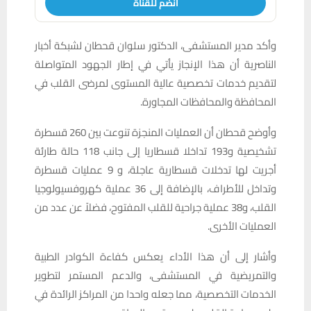
انضم للقناة
وأكد مدير المستشفى، الدكتور سلوان قحطان لشبكة أخبار
الناصرية أن هذا الإنجاز يأتي في إطار الجهود المتواصلة
لتقديم خدمات تخصصية عالية المستوى لمرضى القلب في
المحافظة والمحافظات المجاورة.
وأوضح قحطان أن العمليات المنجزة تنوعت بين 260 قسطرة
تشخيصية و193 تداخلا قسطاريا إلى جانب 118 حالة طارئة
أجريت لها تدخلات قسطارية عاجلة، و 9 عمليات قسطرة
وتداخل للأطراف، بالإضافة إلى 36 عملية كهروفسيولوجيا
القلب، و38 عملية جراحية للقلب المفتوح، فضلاً عن عدد من
العمليات الأخرى.
وأشار إلى أن هذا الأداء يعكس كفاءة الكوادر الطبية
والتمريضية في المستشفى، والدعم المستمر لتطوير
الخدمات التخصصية، مما جعله واحدا من المراكز الرائدة في