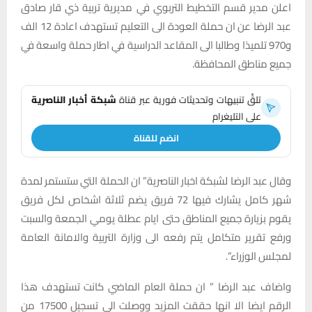
اعلن مدير قسم التخطيط التربوي في مديرية تربية ذي قار صادق
عبد الرضا عن ان حملة العودة الى التعليم تستهدف اعادة 12 الف
و970 تلميذا وطالبا الى المقاعد الدراسية في اطار حملة واسعة في
جميع مناطق المحافظة.
تلقَّ تنبيهات وتحديثات فورية عبر قناة
شبكة أخبار الناصرية
على التليغرام
انضم للقناة
وقال عبد الرضا لشبكة اخبار الناصرية” ان الحملة التي ستستمر لمدة
شهر كامل يشارك فيها 72 فريق يضم ثلاثة اشخاص لكل فريق
يقوم بزيارة جميع المناطق حتى ايام عطلة يومي الجمعة والسبت
ورفع تقرير متكامل يتم رفعه الى وزارة التربية والامانة العامة
لمجلس الوزراء”.
واضاف عبد الرضا ” ان حملة العام الماضي كانت تستهدف هذا
الرقم ايضا الا انها حققت المزيد ووصلت الى تسجيل 17500 من