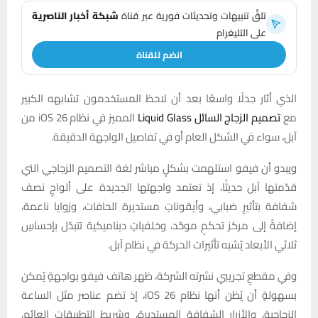
تلقَّ تنبيهات وتحديثات فورية عبر قناة
شبكة أخبار الناصرية
على التليغرام
انضم للقناة
الذي أثار جدلًا واسعًا بعد أن لاحظ المستخدمون تشابهه الكبير
مع
تصميم الزجاج السائل Liquid Glass
المميز في نظام iOS 26 من
آبل، سواء في الشكل العام أو في تفاصيل الواجهة الدقيقة.
ويبدو أن فيفو استلهمت بشكلٍ مباشر لغة التصميم الزجاجي التي
قدّمتها آبل حديثًا، إذ تعتمد واجهتها الجديدة على ألواحٍ نصف
شفافة بتأثيرٍ ضبابي، وأيقوناتٍ مستديرة الحافات، وزوايا ناعمة،
إضافةً إلى مركز تحكمٍ موحّد، وخلفياتٍ ديناميكية تتبدّل بإحساسٍ
ثلاثي الأبعاد يُشبه تأثيرات الحركة في نظام آبل.
وفي مقطعٍ تجريبي نشرته الشركة، ظهر هاتف فيفو بواجهةٍ يُمكن
بسهولةٍ أن يُظن أنها نظام iOS 26، إذ تضم عناصر مثل الساعة
الزجاجية، والأزرار الشفافة المستديرة، وشريط التطبيقات العائم،