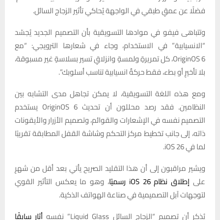
فضلًا عن عمقٍ طبقي في الواجهة يُحاكي تأثير الزجاج السائل.
وتتباهى فيفو في موادها التسويقية بأن التصميم الجديد يُجسّد
“الانسيابية” في الاستخدام، وجاء في شعارها الترويجي: “مع
OriginOS 6، كل تمريرةٍ ولمسةٍ وانزلاقٍ تسير بسلاسةٍ غير مسبوقة،
بلا تأخيرٍ أو بطء، فقط حركةٌ انسيابية تناسب أسلوبك”.
ومع هذه اللغة التسويقية، لا يمكن تجاهل مدى التشابه بين
النظامين. فقد رصد محللون أن تحديث OriginOS 6 يستخدم
التصميم نفسه في الإشعارات والقوائم، وتصميم الأزرار والأيقونات
ذاته، إلى جانب تخطيط مركز التحكم وشاشة القفل المطابقة تقريبًا
لما في iOS 26.
ويشير مراقبون إلى أن هذا التقليد الصريح يأتي بعد أقل من شهرٍ
على
إطلاق نظام iOS 26 رسميًا
، وهو ما يعكس التأثير القوي
لتوجهات آبل التصميمية في صناعة الهواتف الذكية.
يُذكر أن تصميم “الزجاج السائل Liquid Glass” نفسه
أثار سابقًا