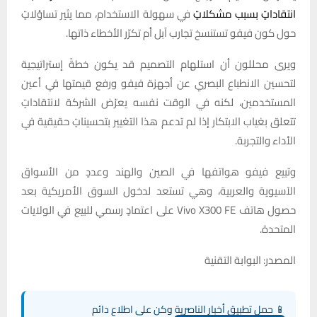
انتقاداتٍ بسبب مشكلاتٍ
في سهولة الاستخدام، مما يثير تساؤلاتٍ
حول كون فيفو تستنسخ تجارب آبل أم تكرّر الأخطاء ذاتها.
ويرى محللون أن استلهام التصميم قد يكون خطةً إستراتيجية
لتحسين الانطباع البصري عن أجهزة فيفو ورفع قيمتها في أعين
المستخدمين، لكنه في الوقت نفسه يعرّض الشركة لانتقاداتٍ
تتعلق بغياب الابتكار إذا لم تدعم هذا التغيير بتحسيناتٍ حقيقية في
الأداء والتجربة.
وتبيع فيفو هواتفها في الصين والهند وعددٍ من الأسواق
الآسيوية والعربية، وهي تستعد لدخول السوق الأمريكية بعد
حصول هاتف Vivo X300 FE على اعتمادٍ رسمي للبيع في الولايات
المتحدة.
المصدر: البوابة التقنية
📱 حمل تطبيق أخبار الناصرية وكن على اطلاع دائم