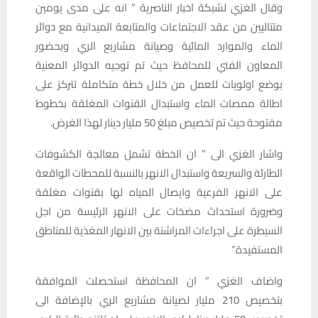
وقال الغزي لشبكة اخبار الناصرية ” انه على مدى يومين
متتاليين من عقد الاجتماعات والمتابعة الميدانية مع دوائر
الماء والموارد المائية وصيانة مشاريع الري وبحضور
المعاون الفني للمحافظ حيث تم توجيه الدوائر المعنية
بوضع اولويات للعمل من خلال خطة متكاملة تتركز على
اطالة ممصات الماء واستبدال القنوات المغلقة بخطوط
مفتوحة حيث تم تخصيص مبلغ 50 مليار دينار لهذا الغرض.
واشار الغزي الى ” ان الخطة تشمل معالجة الكشوفات
الطارئة والسريعة واستبدال الانهر بالنسبة للمحطات الواقعة
على الانهر الفرعية وايصال المياه لها بقنوات مغلقة
وضرورة استحداث مضخات على الانهر الرئيسة من اجل
السيطرة على اجراءات المراشنة بين الانهار المغذية للمناطق
المستفيدة”
واضاف الغزي ” ان المحافظة استحصلت الموافقة
بتخصيص 210 مليار لصيانة مشاريع الري بالإضافة الى