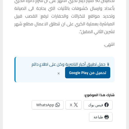
تخصيص 50 مليار دينار لكري الانهر على ان تلتزم دائرة الكري
بأعداد وارسال كشوفات بالأليات التي بحاجة الى الصيانة
وتحديد مواقع للكرائات والحفارات لرفع القصب قبيل
المباشرة بعملية الكري على ان تنطلق الاعمال مطلع شهر
تشرين الثاني المقبل”.
انتهى.
📱 حمل تطبيق أخبار الناصرية وكن على اطلاع دائم
×
تحميل من Google Play
شارك هذا الموضوع:
فيس بوك
X
WhatsApp
طباعة