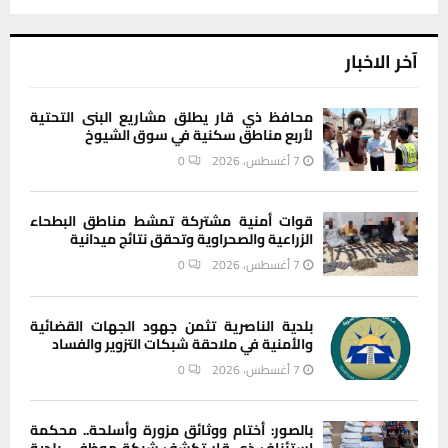
آخر الاخبار
محافظ ذي قار يطلق مشاريع البنى التحتية
لأربع مناطق سكنية في سوق الشيوخ
7 أغسطس، 2026
0
قوات أمنية مشتركة تمشط مناطق البطحاء
الزراعية والصحراوية وتحقق نتائج ميدانية
7 أغسطس، 2026
0
بلدية الناصرية تثمن جهود الجهات القضائية
والأمنية في ملاحقة شبكات التزوير والفساد
7 أغسطس، 2026
0
بالصور: أختام ووثائق مزورة وأسلحة.. محكمة
استئناف ذي قار تكشف شبكة موظفي بلدية