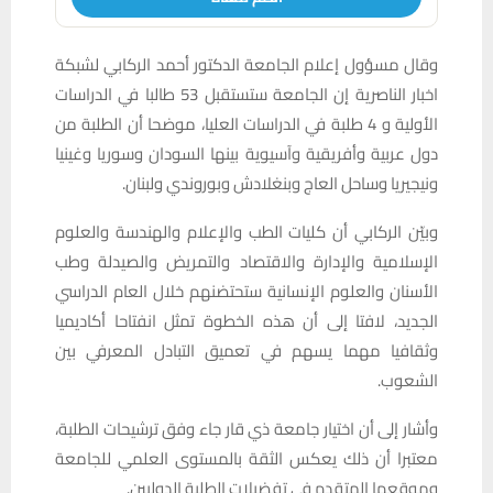
وقال مسؤول إعلام الجامعة الدكتور أحمد الركابي لشبكة
اخبار الناصرية إن الجامعة ستستقبل 53 طالبا في الدراسات
الأولية و 4 طلبة في الدراسات العليا، موضحا أن الطلبة من
دول عربية وأفريقية وآسيوية بينها السودان وسوريا وغينيا
ونيجيريا وساحل العاج وبنغلادش وبوروندي ولبنان.
وبيّن الركابي أن كليات الطب والإعلام والهندسة والعلوم
الإسلامية والإدارة والاقتصاد والتمريض والصيدلة وطب
الأسنان والعلوم الإنسانية ستحتضنهم خلال العام الدراسي
الجديد، لافتا إلى أن هذه الخطوة تمثل انفتاحا أكاديميا
وثقافيا مهما يسهم في تعميق التبادل المعرفي بين
الشعوب.
وأشار إلى أن اختيار جامعة ذي قار جاء وفق ترشيحات الطلبة،
معتبرا أن ذلك يعكس الثقة بالمستوى العلمي للجامعة
وموقعها المتقدم في تفضيلات الطلبة الدوليين.