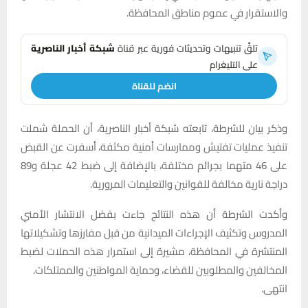
والاستقرار في عموم مناطق المحافظة.
تلقَّ تنبيهات وتحديثات فورية عبر قناة
شبكة أخبار الناصرية
على التليغرام
انضم للقناة
وذكر بيان للشرطة، تابعته شبكة أخبار الناصرية، أن الحملة شملت
تنفيذ عمليات تفتيش وممارسات أمنية مكثفة، أسفرت عن القبض
على 46 متهما بجرائم مختلفة، بالإضافة إلى ضبط 42 عجلة و89
دراجة نارية مخالفة للقوانين والتعليمات المرورية.
وأكدت الشرطة أن هذه النتائج جاءت بفضل الانتشار الأمني
المدروس وتكثيف الإجراءات الميدانية من قبل مفارزها وتشكيلاتها
المنتشرة في المحافظة، مشيرة إلى استمرار هذه الحملات لضبط
المخالفين والمطلوبين للقضاء، وحماية المواطنين والممتلكات.
انتهى.