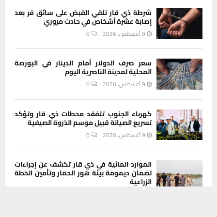
شرطة ذي قار تلقي القبض على سائق فر بعد
إصابة عشرة أشخاص في حادث مروري
9 أغسطس، 2026
0
سعر صرف الدولار أمام الدينار في البورصة
المحلية لمدينة الناصرية اليوم
9 أغسطس، 2026
0
كهرباء الجنوب تتفقد محطات ذي قار وتؤكد
تسريع الصيانة قبيل موسم الذروة الصيفية
9 أغسطس، 2026
0
الموارد المائية في ذي قار تكشف عن إجراءات
لضمان ديمومة بيئة هور الحمار وتأمين الخطة
الزراعية
9 أغسطس، 2026
0
يستخدم هذا الموقع ملفات تعريف الارتباط لتحسين تجربتك. سنفترض أنك
موافق على هذا، ولكن يمكنك إلغاء الاشتراك إذا كنت ترغب في ذلك.