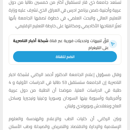
تستعد جامعة ذي قار لاستقبال أكثر من خمسين طالبا من دول
عربية وأجنبية ضمن برنامج ادرس في العراق الذي تشرف عليه وزارة
التعليم العالي والبحث العلمي، في خطوة تصفها الجامعة بأنها
تعزّز انفتاحها الأكاديمي ومكانتها على خارطة التعليم الإقليمي.
تلقَّ تنبيهات وتحديثات فورية عبر قناة
شبكة أخبار الناصرية
على التليغرام
انضم للقناة
وقال مسؤول إعلام الجامعة الدكتور أحمد الركابي لشبكة اخبار
الناصرية إن الجامعة ستستقبل 53 طالبا في الدراسات الأولية و 4
طلبة في الدراسات العليا، موضحا أن الطلبة من دول عربية
وأفريقية وآسيوية بينها السودان وسوريا وغينيا ونيجيريا وساحل
العاج وبنغلادش وبوروندي ولبنان.
وبيّن الركابي أن كليات الطب والإعلام والهندسة والعلوم
الإسلامية والإدارة والاقتصاد والتمريض والصيدلة وطب الأسنان