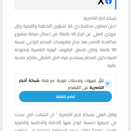
شبكة اخبار الناصرية:
اعلن معاون محافظ ذي قار لشؤون التخطيط والتنمية رزاق
مهدي العلي عن انجاز 40 بالمئة من اعمال صيانة مشروع
مكافحة التصحر بعد نجاح مغروسات المختبر الزراعي بنسبة
90‎ بالمئة والتي تتحمل الظروف البيئية القاسية وملوحة
المياه كون المختبر يستخدم مياه البزل الشرقي بتراكيز ملحية
عالية.
تلقَّ تنبيهات وتحديثات فورية عبر قناة
شبكة أخبار
الناصرية
على التليغرام
انضم للقناة
وقال العلي لشبكة اخبار الناصرية ” ان الشتلات التي نجحت
في تجربتها خمسة انواع منها (الدفلة والاكاسيا والالبيزيا
واخرى غيرها) والتي سيتم المباشرة بزراعتها في مشروع