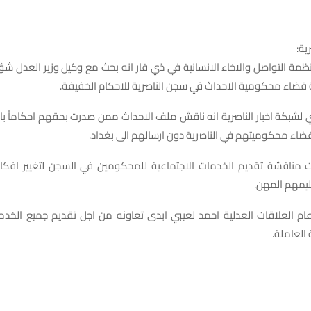
ية:
ة التواصل والاخاء الانسانية في ذي قار انه بحث مع وكيل وزير العدل شؤ
 قضاء محكومية الاحداث في سجن الناصرية للاحكام الخفيفة.
 لشبكة اخبار الناصرية انه ناقش ملف الاحداث ممن صدرت بحقهم احكاماً ب
قضاء محكوميتهم في الناصرية دون ارسالهم الى بغداد.
 مناقشة تقديم الخدمات الاجتماعية للمحكومين في السجن لتغيير افك
ليمهم المهن.
ام العلاقات العدلية احمد لعيبي ابدى تعاونه من اجل تقديم جميع الخدم
 العاملة.