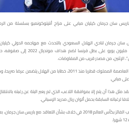
ريس سان جرمان كيليان مبابي على مزاح أنتيتوكونمبو بسلسلة من الرموز
سان جرمان لنادي الهلال السعودي بالتحدث مع مهاجمه الدولي كيليان 
اقتراحه 300 مليون يورو على بطل فرنسا لضم هداف 
، الإثنين، من مصدر قريب من المفاوضات.
وتلقى نادي العاصمة المملوك قطريا منذ 2011، خطابا من الهلال يتضمن عرض
على مبابي.
د مثل هذا أن يتم إلا بموافقة اللاعب، الذي لم يعبر البتة عن رغبته بالانتقال
فا لرغباته السابقة بحمل ألوان ريال مدريد الإسباني.
يذكر ان اللاعب الفائز بكأس العالم 2018 في خلاف بشأن التعاقد مع باريس سان جر
.