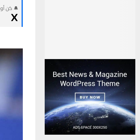
🔔 كن أول