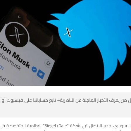
 من يعرف الأخبار العاجلة عن الناصرية– تابع حساباتنا على فيسبوك أو
وأوضح ستيف سوسي، مدير الاتصال في شركة “Siegel+Gale” العال