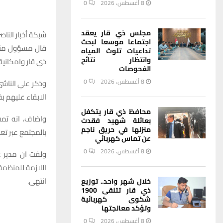
8 أغسطس، 2026
0
مجلس ذي قار يعقد
شبكة أخبار الناصر
اجتماعا موسعا لبحث
قال مسؤول منظم
تداعيات تلوث المياه
وانتظار نتائج
ذي قار وامكانية
الفحوصات
8 أغسطس، 2026
0
وذكر علي الناشي
الابقاء عليهم ب
محافظ ذي قار يتكفل
واضاف، انه تمت
بعائلة شهيد فقدت
منزلها في حريق ناجم
بالمجتمع عبر تع
عن تماس كهربائي
8 أغسطس، 2026
0
ولفت ان مدير ع
اللازمة للمنظمة
انتهى.
خلال شهر واحد.. توزيع
ذي قار تتلقى 1900
شكوى كهربائية
وتؤكد معالجتها
8 أغسطس، 2026
0