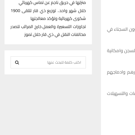
منزلها في حريق ناجم عن تماس كهربائي
خلال شهر واحد.. توزيع ذي قار تتلقى 1900
شكوى كهربائية وتؤكد معالجتها
تجاوزات التسعيرة والعمل خارج المرائب تتصدر
ون السجناء في
مخالفات النقل في ذي قار خلال تموز
السجن وامكانية
S
e
ارهم وادماجهم
S
a
r
E
c
ات والتسهيلات
h
A
f
R
o
r
C
:
H