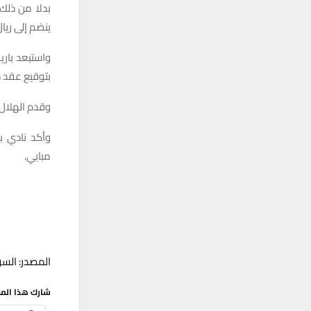
بدلا من ذلك
ينضم إلى ريال
واستبعد باري
بتوقيع عقد ج
وقدم الهلال عرضا قياسيا بقي
وأكد نادي ب
مبابي.
المصدر: السو
شارك هذا الم