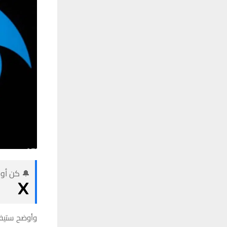
🔔 كن أول