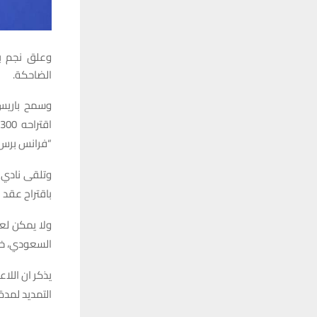
وعلق نجم با
الضاحكة.
وسمح باريس 
“فرانس برس”
باقتراح عقد 
ولا يمكن لعق
السعودي، خلا
التمديد لمدة 12 شهرا