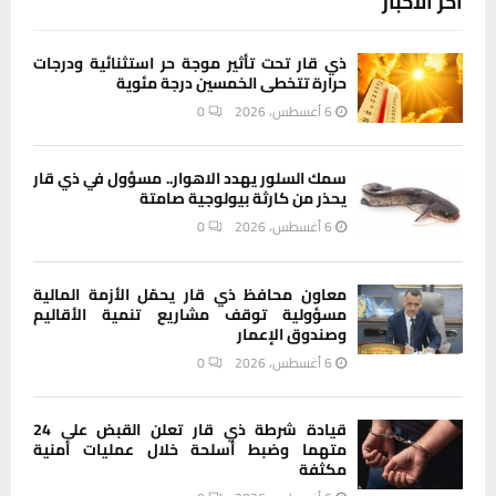
آخر الاخبار
ذي قار تحت تأثير موجة حر استثنائية ودرجات
حرارة تتخطى الخمسين درجة مئوية
6 أغسطس، 2026
0
سمك السلور يهدد الاهوار.. مسؤول في ذي قار
يحذر من كارثة بيولوجية صامتة
6 أغسطس، 2026
0
معاون محافظ ذي قار يحمّل الأزمة المالية
مسؤولية توقف مشاريع تنمية الأقاليم
وصندوق الإعمار
6 أغسطس، 2026
0
قيادة شرطة ذي قار تعلن القبض على 24
متهما وضبط أسلحة خلال عمليات أمنية
مكثفة