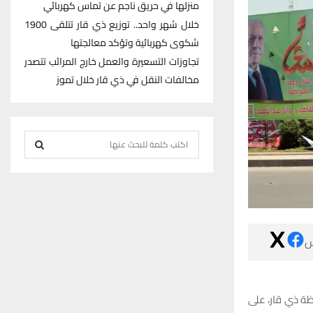
منزلها في حريق ناجم عن تماس كهربائي
خلال شهر واحد.. توزيع ذي قار تتلقى 1900
شكوى كهربائية وتؤكد معالجتها
تجاوزات التسعيرة والعمل خارج المرائب تتصدر
مخالفات النقل في ذي قار خلال تموز
S
e
S
a
r
E
c
h
A

f
R
o
r
C
:
فرضت المفوضية
H