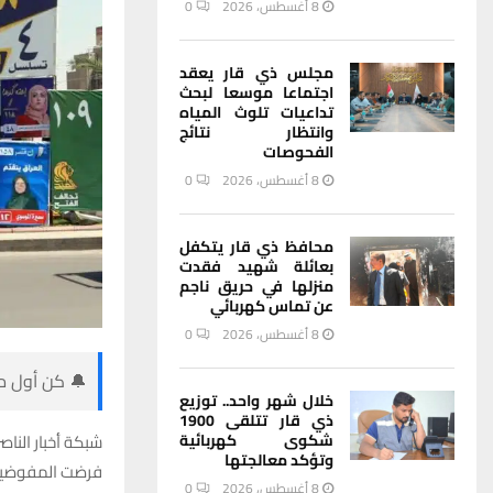
8 أغسطس، 2026
0
مجلس ذي قار يعقد
اجتماعا موسعا لبحث
تداعيات تلوث المياه
وانتظار نتائج
الفحوصات
8 أغسطس، 2026
0
محافظ ذي قار يتكفل
بعائلة شهيد فقدت
منزلها في حريق ناجم
عن تماس كهربائي
8 أغسطس، 2026
0
🔔 كن أول من
خلال شهر واحد.. توزيع
ذي قار تتلقى 1900
شكوى كهربائية
شبكة أخبار الناصر
وتؤكد معالجتها
فرضت المفوضية 
8 أغسطس، 2026
0