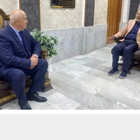
حسين تجربتك. سنفترض أنك موافق على هذا، ولكن يمكنك إلغاء الاشتراك إذا كنت
 من يعرف الأخبار العاجلة عن الناصرية– تابع حساباتنا على فيسبوك أو