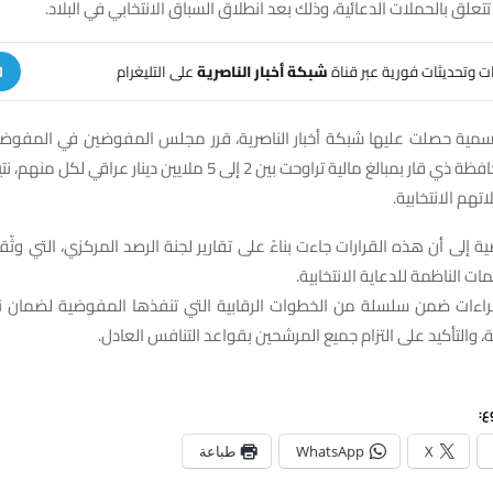
علق بالحملات الدعائية، وذلك بعد انطلاق السباق الانتخابي في البلاد.
هات وتحديثات فورية عبر قناة
شبكة أخبار الناصرية
على التليغرام
ا
رسمية حصلت عليها شبكة أخبار الناصرية، قرر مجلس المفوضين في المفوض
مرشحين عن محافظة ذي قار بمبالغ مالية تراوحت بين 2 إلى 5 ملايين دينار
هم الانتخابية.
 إلى أن هذه القرارات جاءت بناءً على تقارير لجنة الرصد المركزي، التي وث
ات الناظمة للدعاية الانتخابية.
راءات ضمن سلسلة من الخطوات الرقابية التي تنفذها المفوضية لضمان 
ية، والتأكيد على التزام جميع المرشحين بقواعد التنافس العادل.
ع:
X
WhatsApp
طباعة