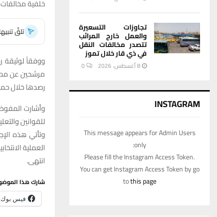
خلفية مخالفات تت
تجاوزات التسعيرة
تلقَّ تنبي
والعمل خارج المرائب
تتصدر مخالفات النقل
في ذي قار خلال تموز
ووفقاً لوثيقة 
8 أغسطس، 2026
0
رصدها خلال حملات
INSTAGRAM
وأشارت المفوضية
للقوانين والتعليم
This message appears for Admin Users
وتأتي هذه الإج
only:
العملية الانتخاب
Please fill the Instagram Access Token.
انتهى.
You can get Instagram Access Token by go
to
this page
شارك هذا الموضو
فيس بوك