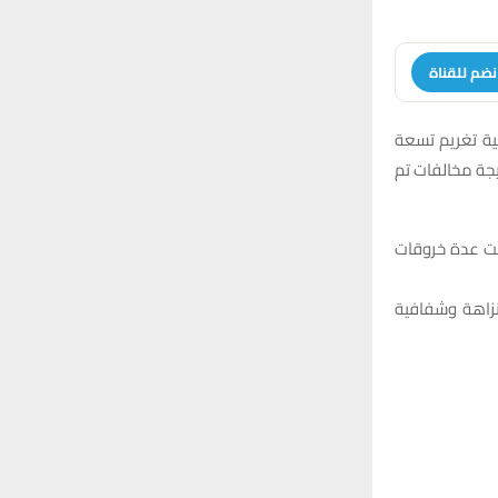
نضم للقناة
ية تغريم تسعة
 عراقي لكل منهم، نتيجة مخالفات تم
ّقت عدة خروقات
نزاهة وشفافية