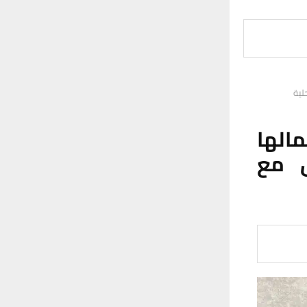
لية
مالها
ق مع