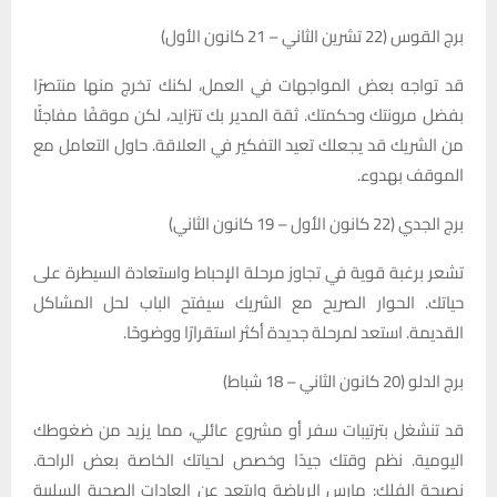
برج القوس (22 تشرين الثاني – 21 كانون الأول)
قد تواجه بعض المواجهات في العمل، لكنك تخرج منها منتصرًا
بفضل مرونتك وحكمتك. ثقة المدير بك تتزايد، لكن موقفًا مفاجئًا
من الشريك قد يجعلك تعيد التفكير في العلاقة. حاول التعامل مع
الموقف بهدوء.
برج الجدي (22 كانون الأول – 19 كانون الثاني)
تشعر برغبة قوية في تجاوز مرحلة الإحباط واستعادة السيطرة على
حياتك. الحوار الصريح مع الشريك سيفتح الباب لحل المشاكل
القديمة. استعد لمرحلة جديدة أكثر استقرارًا ووضوحًا.
برج الدلو (20 كانون الثاني – 18 شباط)
قد تنشغل بترتيبات سفر أو مشروع عائلي، مما يزيد من ضغوطك
اليومية. نظم وقتك جيدًا وخصص لحياتك الخاصة بعض الراحة.
نصيحة الفلك: مارس الرياضة وابتعد عن العادات الصحية السلبية