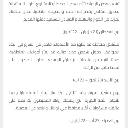
تشعر ببعض الإحباط لتأخر بعض الخطط أو المشاريع. حاول الاستعانة
بصديق مخلص يقدم لك الدعم والنصيحة. عاطفيًا، تحتاج علاقتك
لمزيد من الحوار والاهتمام المتبادل لتستعيد دفئها القديم.
برج السرطان (21 حزيران – 22 تموز)
مشاكل مفاجئة قد تظهر مع الأصدقاء، فاحذر من التسرع في اتخاذ
المواقف. دخول شخص جديد حياتك قد يغيّر أجواءك العاطفية.
صحيًا، انتبه من علامات الإرهاق الجسدي وحاول الحصول على
قسط كافٍ من الراحة.
برج الأسد (23 تموز – 22 آب)
يوم مشرق مهنيًا، وقد تتلقى خبرًا سارًا يفتح أمامك بابًا جديدًا
للنجاح. الثقة الكبيرة التي يمنحك إياها المحيطون بك تضع على
عاتقك مسؤوليات أكبر، فحافظ على توازنك وابتعد عن العصبية.
برج العذراء (23 آب – 22 أيلول)