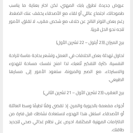
عروض جديدة تطرق بابك المهني، لكن اختر بعناية ما يناسب
طموحاتك. اجتماع عائلي أو لقاء مع الأصدقاء يخفف عنك الضغط،
رغم بعض التوتر الناتج عن خلاف مع شخص مقرب. لا تقلق، الأمور
تتجه نحو الحل قريبًا.
برج الميزان (23 أيلول – 22 تشرين الأول)
تحاول تهدئة بعض الخلافات في العمل، وتشعر بحاجة ماسة للراحة
النفسية. كثرة التفكير تُتعبك، لذا امنح نفسك مساحة للهدوء
والاسترخاء. مع الصبر والمرونة، ستعود الأمور إلى مسارها
الطبيعي.
برج العقرب (23 تشرين الأول – 21 تشرين الثاني)
أجواء مفعمة بالحيوية والمرح، إذ تقضي وقتًا لطيفًا وسط العائلة
أو الأصدقاء. استغل هذا الهدوء لاستعادة نشاطك قبل فترة من
الالتزامات المهنية المكثفة. احرص على نظام غذائي صحي لتجديد
طاقتك.