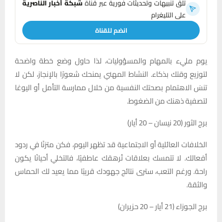
تلقَّ تنبيهات وتحديثات فورية عبر قناة
شبكة أخبار الناصرية
على التليغرام
انضم للقناة
يوم مليء بالمهام والمسؤوليات، لذا حاول وضع خطة واضحة
لتوزيع وقتك بذكاء. النشاط المهني يمنحك شعورًا بالإنجاز، لكن لا
تنسَ الاهتمام بصحتك النفسية من خلال ممارسة التأمل أو اليوغا
لتصفية ذهنك من الضغوط.
برج الثور (20 نيسان – 20 أيار)
الخلافات العائلية أو الاجتماعية قد تظهر اليوم، فكن متزنًا في ردود
أفعالك. لا تتمسك بعلاقات تُرهقك عاطفيًا، فالتخلي أحيانًا يكون
راحة. ورغم التعب، سترى نتائج جهودك قريبًا مما يعيد لك الحماس
والثقة.
برج الجوزاء (21 أيار – 20 حزيران)