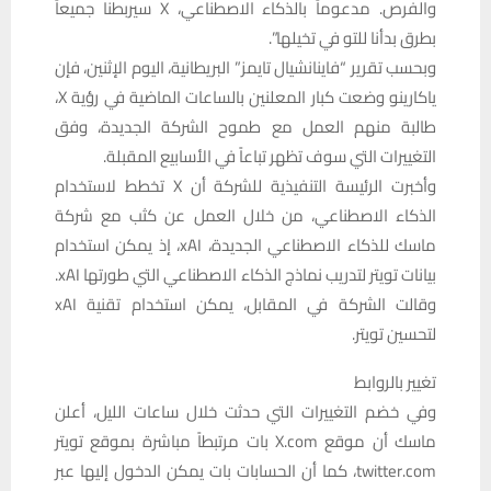
والفرص. مدعوماً بالذكاء الاصطناعي، X سيربطنا جميعاً
بطرق بدأنا للتو في تخيلها”.
وبحسب تقرير “فاينانشيال تايمز” البريطانية، اليوم الإثنين، فإن
ياكارينو وضعت كبار المعلنين بالساعات الماضية في رؤية X،
طالبة منهم العمل مع طموح الشركة الجديدة، وفق
التغييرات التي سوف تظهر تباعاً في الأسابيع المقبلة.
وأخبرت الرئيسة التنفيذية للشركة أن X تخطط لاستخدام
الذكاء الاصطناعي، من خلال العمل عن كثب مع شركة
ماسك للذكاء الاصطناعي الجديدة، xAI، إذ يمكن استخدام
بيانات تويتر لتدريب نماذج الذكاء الاصطناعي التي طورتها xAI.
وقالت الشركة في المقابل، يمكن استخدام تقنية xAI
لتحسين تويتر.
تغيير بالروابط
وفي خضم التغييرات التي حدثت خلال ساعات الليل، أعلن
ماسك أن موقع X.com بات مرتبطاً مباشرة بموقع تويتر
twitter.com، كما أن الحسابات بات يمكن الدخول إليها عبر