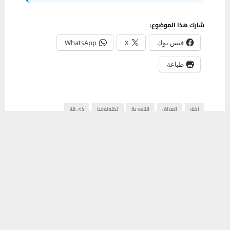
شارك هذا الموضوع:
فيس بوك
X
WhatsApp
طباعة
اخبار
العراق
الناصرية
تكنولوجيا
ذي قار
يستخدم هذا الموقع ملفات تعريف الارتباط لتحسين تجربتك. سنفترض أنك
موافق على هذا، ولكن يمكنك إلغاء الاشتراك إذا كنت ترغب في ذلك.
مشاركة
0
موافق
قراءة المزيد
PREVIOUS POST