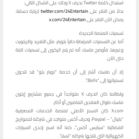
استبدال كلمة Twitter بحرف X وذلك على الشكل التالي:
بدلاً من النقر على
twitter.com/24Entertain
لزيارة حسابنا،
يمكن الآن النقر على
x.com/24Entertain
تسميات المنصة الجديدة
أما عن التسميات المرتبطة حالياً بتويتر، مثل التغريد والريتويت
وغيرها، فأوضح ماسك أنه لم يتم الركون إلى تسميات ثابتة
حتى الآن.
إلا أن ماسك أشار إلى أن خدمة “تويتر بلو” قد تتحول
تسمياتها إلى “Balls”.
ولطالما كان الحرف X متواجداً في جميع مشاريع إيلون
ماسك طوال العقدين الماضيين أو أكثر.
X.com كان الاسم الأصلي لمنصة الخدمات المصرفية
“بايبال” – Paypal، وحرف أكس متواجد في شركته للصواريخ
الفضائية “سبايس أكس”، كما أنه اسم إحدى السيارات
الكهربائية التي تنتجها شركته “تسلا”.