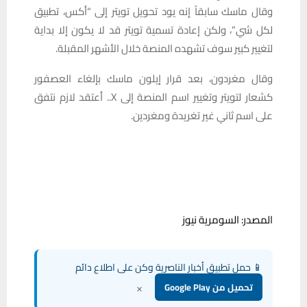
وقال ماسك سابقاً إنه يود تحويل تويتر إلى “أكس، تطبيق
لكل شي”، ولكن إعادة تسمية تويتر قد لا يكون إلا بداية
لتغيير كبير سوف تشهده المنصة خلال الأشهر المقبلة.
وقال مغردون، بعد قرار إيلون ماسك بإلغاء العصفور
كشعار لتويتر وتغيير اسم المنصة إلى X.. أعتقد لازم نتفق
على اسم ثاني غير تغريدة ومغردين.
المصدر: السومرية نيوز
📱 حمل تطبيق أخبار الناصرية وكن على اطلاع دائم
×
تحميل من Google Play