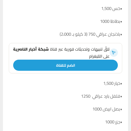
•خس 1,500
•بطاطا 1000
•باذنجان عراقي 750 (3 كيلو بـ 2،000)
تلقَّ تنبيهات وتحديثات فورية عبر قناة
شبكة أخبار الناصرية
على التليغرام
انضم للقناة
•خيار 1,500
•فلفل بارد عراقي 1250
•بصل ابيض 1000
•جزر 1000