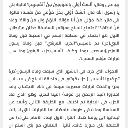
بِيَدِ علی وقال‌: أَلَسْتُ أَوْلَي‌ بِالمُؤْمِنِينَ مِنْ أَنْفُسِهِم‌؟ قالوا: بَلي‌
يَا رَسُولَ اللَه‌ قال‌: أَلَسْتُ أَوْلَي‌ بِكُلِّ مُؤْمِنٍ مِنْ نَفْسِهِ؟ قالوا:
بَلي‌ قال‌: هَذَا مَوْلَي‌ مَنْ أَنَا مَوْلاَهُ. اللَهُمَّ وَالِ مَنْ وَالاَهُ! وَعَادِ
مَنْ عَادَاهُ.***اجتماع السنح ومؤتمر السقيفة حدثان مرتبطان،
الأول هو اجتماع في منطقة السنح في المدينة قبل وفاة
النبي{ص} تم تاسيس”الحزب القرشي” قبل وفاة رسول
الله{ص}بسبعين يوما وكيف تأسس(حزب قرشي):وما هي
قرارات مؤتمر السنح.؟.
الاجواء التي جرت في الاشهر التي سبقت وفاة الرسول{ص}
تم فيها تأسيس { حزب قرشي في منطقة السنح في بيت ابي
بكر} واتخذت قرارات مصيرية مهمة في ذلك الاجتماع. وقد
اختاروا {عبد الرحمن بن عوف} امينا للحزب وهو الذي قاد
الحزب في البداية ثم اختلف مع الخليفة الثاني وأبعد عن
السياسة ومات في ظروف غامضة. اما القرارات التي لا زالت
تبعاتها الى يومنا هذا.. القرار الاول ابعاد الامام علي{ع} من
الخلافة باي صورة كانت. ثانيا : الاتفاق مع بني اسلم ان