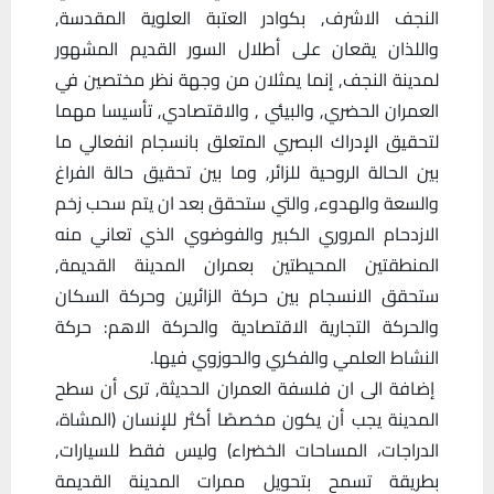
النجف الاشرف, بكوادر العتبة العلوية المقدسة,
واللذان يقعان على أطلال السور القديم المشهور
لمدينة النجف, إنما يمثلان من وجهة نظر مختصين في
العمران الحضري, والبيئي , والاقتصادي, تأسيسا مهما
لتحقيق الإدراك البصري المتعلق بانسجام انفعالي ما
بين الحالة الروحية للزائر, وما بين تحقيق حالة الفراغ
والسعة والهدوء, والتي ستحقق بعد ان يتم سحب زخم
الازدحام المروري الكبير والفوضوي الذي تعاني منه
المنطقتين المحيطتين بعمران المدينة القديمة,
ستحقق الانسجام بين حركة الزائرين وحركة السكان
والحركة التجارية الاقتصادية والحركة الاهم: حركة
النشاط العلمي والفكري والحوزوي فيها.
إضافة الى ان فلسفة العمران الحديثة, ترى أن سطح
المدينة يجب أن يكون مخصصًا أكثر للإنسان (المشاة،
الدراجات، المساحات الخضراء) وليس فقط للسيارات,
بطريقة تسمح بتحويل ممرات المدينة القديمة