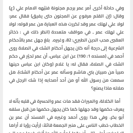
وفي حادثة أخرى أمر عمر برجم مجنونة فنبّهه الامام علي {ع}
وقال: (إن القلم مرفوع عن المجنون حتى يفيق) فقال عمر:
لولا علي لهلك عمر وقد تكررت هذه العبارة من عمر قوله: لولا
علي لهلك عمر ـ في مواقف متعددة (انظر ذلك في : ذخائر
العقبى محب الدين الطبري: 82، وغيره. بلغ جهل عمر بالأحكام
الشرعية إلى درجة أنه كان يجهل أحكام الشك في الصلاة روى
أحمد في (مسنده 1: 190) عن ابن عباس، أن عمر تحيّر في حكم
الشك في الصلاة، فقال له: يا غلام (وكان ابن عباس حينها
صبياً من صبيان بني هاشم وسأله عمر عن أحكام الشك)، هل
سمعت من رسول الله أو من أحد أصحابه إذا شك الرجل في
صلاته ماذا يصنع؟
أما الكلالة، والميراث فقد مات عمر والحسرة في قلبه بأنّه لا
يعرف حكمها وقد جهلها كما كان يجهل حكمها من قبل سلفه
أبو بكر، وفي هذا روى أحمد وغيره في المسند أن عمر بن
الخطاب خطب الناس على منبر الجمعة قائلاً: (رأيت رؤيا لا أراها