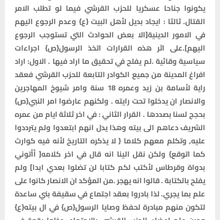
يكونوا جناحا عسكريا للحزب القرشي فيما لو تطلب الامر
القتال. ثالثا : ايجاد بديل لأهل البيت {ع} وعدم الرجوع اليهم
في الامور الدينية[الا بعض الحوادث التي تستوجب الرجوع
اليهم].على اثر هذه القرارات اتخذ الرسول{ص} اجراءات
سياسية وقائية .لم يفلح في تحقيق ما اراد فيها . الاول: اراد
افراغ المدينة من جميع الكوادر التابعة للحزب القرشي فعقد
راية لأسامة بن زيد وعمره 18 سنة وامر شيوخ المهاجرين
والانصار ان يدخلوا تحت رايته . ولكنهم عارضوا امر النبي{ص}
بحجج لسنا بصددها . القرار الثاني : في اخر ثلاثة ايام من عمره
الشريف دعاهم الى بيته وهذا يدل انهم ابتعدوا ولم يترددوا
عليه, وتكلم معهم كلاما { لا يذكره التاريخ لأنه فيه كوارث
كما اتوقع} ولكن نقل الينا انه قال في اخر كلامه[ أأتوني
بدواة وقرطاس لأكتب لكم كتابا لن تضلوا بعدي ابدا] ولم
يفلح بالكتابة . قالوا انه يهجر .من المؤكد ان الانصار كانوا على
علم بما يجري. لذا بادروا بعقد اجتماع في سقيفة بني ساعدة
لتكون منهم مبادرة لحفظ وصايا الرسول{ص} في ال بيته{ع}