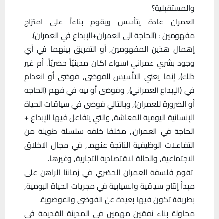
والمستقبلية؟
العمران عادة يتأسس ويقوم بناءاً على امتزاج
مفهومين : (الحاجة الى العمران+الإبداع في العمران).
إهمال هذين المفهومين, أو التفريق بينهما في أي
وجود بشري عمراني (سواء اكان مدينيّاً حضريّاً, أم غير
ذلك), إنما يعني التأسيس للفوضى, فوضى أو انعدام
في (الإبداع العمراني), وفوضى أو تيه في فهم (الحاجة
أو الضرورة للعمران), وبالتالي فوضى في سياقات الحياة
الإنسانية اليومية المعاشة, والتي يتفاعل فيها الإبداع +
الحاجة في العمران., مخلفا خلفه سلسلة طويلة من
التفاعلات الوظيفية الناتجة عنهما, في مجال الاخلاق
الاجتماعية, والحالة الاقتصادية التجارية, وغيرها.
تقوم فلسفة العمران الحضري في زماننا الراهن على
مبدأ إنتاج سياقية وانسيابية في مجريات الحياة اليومية,
بطريقة تكون فيها بعيدة عن الفوضى والفوضوية.
محاولة بناء نفقين مهمين في المدينة القديمة في