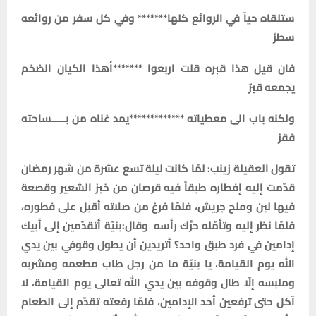
ستلقاه حياً في الروائع كلها******* وفي كل سفر من روائعه
سطرُ
فان قيل هذا قبره قلت اربعوا *******أهذا الكيان الضخم
يجمعه قبرُ
ولكنه باب الى معطياته *************يمد غناه من بـــــساحته
فقرُ
تقول العقيلة زينب: لمّا كانت ليلة تسع عشرة من شهر رمضان
قدّمت إليه إفطاره طبقاً فيه قرصان من خبز الشعير وقصعة
فيها لبن وملح جريش، فلمّا فرغ من صلاته أقبل على فطوره،
فلمّا نظر إليه وتأمّله حرَّك رأسه وقال:بنيّة أتقدّمين إلى أبيك
إدامين في فرد طبق واحد؟ أتريدين أن يطول وقوفي بين يدي
الله يوم القيامة، يا بنيّة ما من رجل طاب مطعمه ومشربه
وملبسه إلّا طال وقوفه بين يدي الله تعالى يوم القيامة، لا
آكل حتى ترفعين أحد الإدامين، فلمّا رفعته تقدّم إلى الطعام