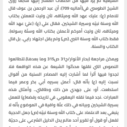
الشيعية لم يرد فيها من الكلمات المشار إليها سابقاً روى
الشيخ الطوسي في(أماليه 709): أن عبد الرحمن بن عوف قال
للامام (ع): عليك عهد الله وميثاقه، لئن وليت لتعملن بكتاب
الله وسنة نبيّه وسيرة الشيخين. فقال علي (ع): (عليَّ عهد الله
وميثاقه، لئن وليت أمركم لأعملن بكتاب الله وسنّة رسوله).
فقط كتاب الله وسنة النبي {ص} ولم يقل اجتهاد رايي. بل قال
الكتاب والسنة.
ويمكن مراجعة (بحار الأنوار/ج31 ص315 وما بعدها).لتطالعوا
النصوص التي نقلها محدّثوا الشيعة عن هذه الواقعة فلا
تجدوا فيها أثراً لما أشارت إليه المصادر السنية من أقوال
نسبت إليه (ع) بأنّه قال: أعمل بسيره أبي بكر وعمر فيما
استطعت. أو: على جهدي من ذلك وطاقتي.. وأمثال هذه
العبارات .نجد فيما نقله اليعقوبي في تاريخه رفضه(ع) للعمل
بسيرة الشيخين وبيانه في ذلك علّة وافية في الموضوع بأنّه لا
ينبغي بعد الاعتماد على كتاب الله وسنة نبيّه (ص) جعل الحجية
لفعل أو قول أو تقرير أحد مالم يدل الدليل الشرعي على حجيّة