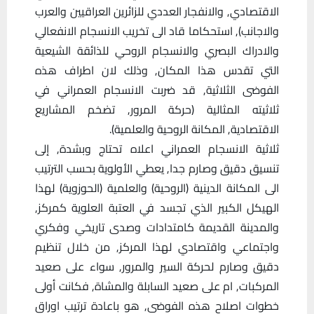
الاقتصادي, والانفجار العددي للزائرين العراقيين والعرب
والاجانب), استحكاما قاد الى تخريب الانسجام الانفعالي
والادراك البصري والانسجام الروحي للذائقة الشيعية
التي تقدس هذا المكان, وذلك لان اطراف هذه
الفوضى الثلاثية, قد ضربت الانسجام العمراني في
ثلاثيته المثالية (حركة المرور, تضخم المشاريع
الاقتصادية, المكانة الروحية والعلمية).
ثلاثية الانسجام العمراني اعلاه تحتاج وبشدة, إلى
تنسيق دقيق وصارم جدا, يعطي الأولوية بحسب الترتيب
الى المكانة الدينية (الروحية) والعلمية (الحوزوية) لهذا
الهيكل الكبير الذي تجسد في العتبة العلوية كمركز,
والمدينة القديمة كامتدادات وصدى تاريخي وفكري
واجتماعي واقتصادي لهذا المركز, من خلال تنظيم
دقيق وصارم لحركة السير والمرور, سواء على صعيد
المركبات, ام على صعيد السابلة والمشاة, فكانت أولى
خطوات اصلاح هذه الفوضى, هو باعادة ترتيب اوراق