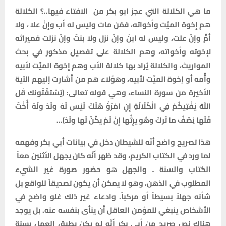
ما هي الكلالة التي عجز ابو بكر من الافتاء فيها..؟ الكلالة
هم إخوة الميِّت وأخواته، فمَن مات وليس له أب وإنْ علا ، ولا
أمٌّ وإنْ علت، وليس له ابنٌ وإنْ نزل ولا بنتٌ وإنْ نزلت فميراثه
لإخوته وأخواته، وهم الكلالة على تفصيل مذكور في بحث
المواريث، والكلالة يُراد بها كلالة الأب وهم إخوة الميِّت لأبيه
وأُمه أو إخوة الميِّت لأبيه، وهؤلاء هم مَن أشارت إليهم الآية
الأخيرة من سورة النساء، وهي قوله تعالى: ﴿يَسْتَفْتُونَكَ قُلِ
اللَّهُ يُفْتِيكُمْ فِي الْكَلَالَةِ إِنِ امْرُؤٌ هَلَكَ لَيْسَ لَهُ وَلَدٌ وَلَهُ أُخْتٌ
فَلَهَا نِصْفُ مَا تَرَكَ وَهُوَ يَرِثُهَا إِنْ لَمْ يَكُنْ لَهَا وَلَدٌ﴾…
هذا تصريح واضح أنّه للشيطان دخل في بيانات أبي بكر وفهمه
لما ورد في الكتاب الكريم، وقد ظهر أنّه كان يجهل الأثنين معاً
الكتاب والسنة ـ والجهل هو حضور صورة غير الشيء
المطلوب في الذهن، وهو لا يمكن أن يكون تصديقاً للواقع بل
شأنه جهلاً بسيطاً أو مركباً. وادعاء غير ذلك غلو واضح في
الأشخاص ينبغي للمؤمن العاقل أن ينأى بنفسه عنه. بل يوجد
هناك نص صريح من أبي بكر أنّه لم يكن يطيق العمل بسنة