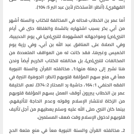
القهقري).
(أنظر: الأستذكار لأبن عبد البر 5: 104).
أما عمر بن الخطاب فحاله في المخالفة للكتاب والسنة أشهر
من أبي بكر بسبب اشتهاره بالشدة والغلظة حتى في أيام
النبي(ص) ومواجهاته المشهودة للنبي(ص) في يوم الحديبية،
وفي الصلاة على المنافق عبد الله بن أبي، وفي رزية يوم
الخميس وغيرها، فقد كانت له من المواقف المتعددة من
المخالفات للنبي(ص)، بل مخالفته للكتاب الكريم أيضاً ونحن
هنا نشير إلى جملة منها:1ـ مخالفته القرآن والسنة النبوية
معاً في منع سهم المؤلفة قلوبهم (انظر: الجوهرة النيرة في
الفقه الحنفي 1: 164، حاشية رد المحتار 2: 374).
نعم، الخليفة
عمر بن الخطاب يبررون أوقف العمل بسهم المؤلفة قلوبهم
من الزكاة لانتشار الإسلام وقوته وعدم الحاجة لتأليفهم،
بينما كان النبي صلى الله عليه وسلم يعطيهم من أجل تأليف
قلوبهم لدخول الإسلام وقت ضعف المسلمين،
2ـ مخالفته القرآن والسنة النبوية معاً في منع متعة الحج