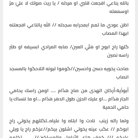
بالله يناعي افجعت قلبي او مردته / يا ريت صوتك لا عليّ مرّ
اوسمعته
اظن عودي ما تمم ابمحرابه سجدته // الله يالناعي افجعتنه
ابهذا المصاب
گلها راح ابوج او هلّي العين/ صابه المرادي ابسيفه او طبّر
راسه نصين
صاحت يخويه حسن واحسين//گوموا لبونه اتلاحگوا بالمسجد
انصاب
أبوذْية:أركان الهدى من صاح هدّام …. اومن راسك يحامي
الجار هدّام …او عليك الحزن طول الدهر هدّام …او ما ننساك يا
حامي الحمية
ولما راته زينب نادت وا ابتاه وا علياه..تگللهم يخوتي راح
ابوكم // عگب عينه يخوتي اشلون بيكم//عزكم راح يا ويلي
عليكم /// كهف هاي الأرامل والمساكين// ــــــ تكلهم