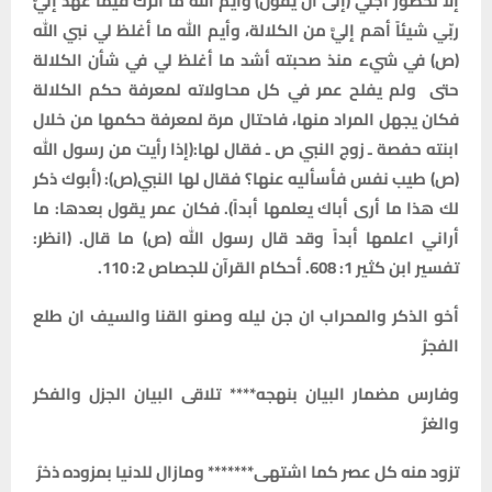
إلا لحضور أجلي (إلى أن يقول) وأيم الله ما أترك فيما عهد إليَّ
ربّي شيئاً أهم إليَّ من الكلالة، وأيم الله ما أغلظ لي نبي الله
(ص) في شيء منذ صحبته أشد ما أغلظ لي في شأن الكلالة
حتى ولم يفلح عمر في كل محاولاته لمعرفة حكم الكلالة
فكان يجهل المراد منها، فاحتال مرة لمعرفة حكمها من خلال
ابنته حفصة ـ زوج النبي ص ـ فقال لها:(إذا رأيت من رسول الله
(ص) طيب نفس فأسأليه عنها؟ فقال لها النبي(ص): (أبوك ذكر
لك هذا ما أرى أباك يعلمها أبداً). فكان عمر يقول بعدها: ما
أراني اعلمها أبداً وقد قال رسول الله (ص) ما قال. (انظر:
تفسير ابن كثير 1: 608. أحكام القرآن للجصاص 2: 110.
أخو الذكر والمحراب ان جن ليله وصنو القنا والسيف ان طلع
الفجرُ
وفارس مضمار البيان بنهجه**** تلاقى البيان الجزل والفكر
والغرُ
تزود منه كل عصر كما اشتهى******* ومازال للدنيا بمزوده ذخرُ