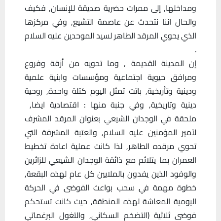
ومداخلها, إلى ممرات حضرية صديقة للإنسان, فكيف
والحال اننا نتحدث عن عاصمة التشيع, وفي مركزها
الذي يحوي المرقد الطاهر لسيد الموحدين عليه السلام
.
إن المدينة القديمة , وما تحويه من أزقة وفروع
ومرافق حيوية اجتماعية ومؤسسات وابنية علمية
ودينية وتأريخية, باتت تمثل اليوم كتلة واحدة, روحية
دينية وتاريخية, وفي جنبة منها : اقتصادية ايضا,
ملحقة في الوجدان الشيعي بعنوان المرقد المشرف
لأمير المؤمنين عليه السلام, والعتبة المشرفة التي
تحوي مرقده الطاهر, لذا كانت عملية اعادة تخطيط
العمران بما يتلائم مع ذائقة الوجدان الشيعي للزائرين
والوفود الذين يفدون بالملايين كل عام لهذه البقعة,
خطوة مهمة في سحب بواعث الفوضى في الحركة
اليومية المعاشة لهذه المنطقة, حيث كانت تستحكم
فوضى ثلاثية (التضخم السكاني, والتغول البرغماتي