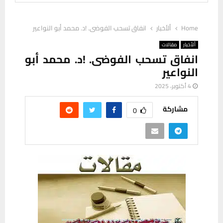
Home
ألأخبار
انفاق تسحب الفوضى. !د. محمد أبو النواعير
ألأخبار
مقالات
انفاق تسحب الفوضى. !د. محمد أبو
النواعير
4 أكتوبر، 2025
مشاركة
0