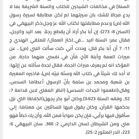
السنة] في مخالفات الشيخين للكتاب والسنة الشريفة بما لا
يدع مجالاً للشك بان سيرتهما لم تكن مطابقة لسيرة رسول
الله (ص) وعدم مطابقتها لكتاب الله عز وجل:ذكر البيهقي في
(السنن 8: 273): إن أبا بكر أراد أن يقطع رجلاً بعد اليد والرجل،
فقال عمر: السنة اليد …في (كنز العمال/ للمتقي الهندي ج
11: 7 أن أبا بكر قال: وددت أني كنت سألت النبي (ص) ـ عن
ميراث العمة وأبنة الأخ، فأن في نفسي منهما حاجة. من
المؤكد انه لم يعرف ميراث الجدة، فقال لجدة سألته عن إرثها:
لا أجد لك شيئاً في كتاب الله وسنّة نبيّه (ص)، فاخبره المغيرة
بن شعبة ومحمد بن سلمة بأنَّ الرسول أعطاها السدس،
وقال:(اطعموا الجدات السدس) (انظر المغني لابن قدامة 7:
52, وفقه السنة 3:623).وكان أبو بكر يجهل(الكلالة) التي نزل
بحكمها القرآن، وكان يقول فيها للسائلين عن معناها: إني
سأقول فيها برأيي، فإن يكن صواباً فمن الله، وأن يك خطأ
فهو
مني ومن الشيطان
(سنن الدارمي 2: 366. سنن البيهقي 6:
223، الدر المنثور 2: 25).