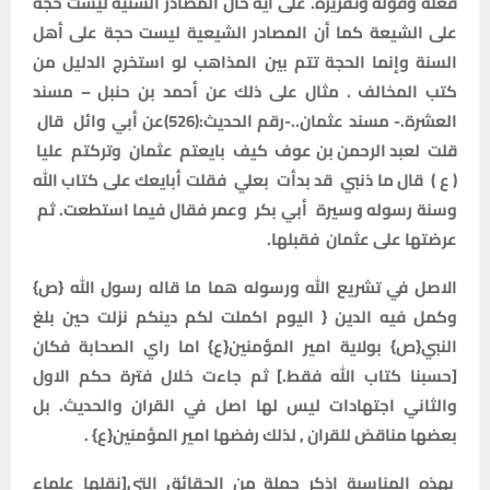
فعله وقوله وتقريره. على أية حال المصادر السنية ليست حجة
على الشيعة كما أن المصادر الشيعية ليست حجة على أهل
السنة وإنما الحجة تتم بين المذاهب لو استخرج الدليل من
كتب المخالف . مثال على ذلك عن أحمد بن حنبل – مسند
العشرة.- مسند عثمان..-رقم الحديث:(526)‏‏عن ‏أبي وائل ‏ ‏قال ‏
‏قلت ‏ ‏لعبد الرحمن بن عوف ‏ ‏كيف ‏ ‏بايعتم ‏ ‏عثمان ‏ ‏وتركتم ‏ ‏عليا ‏
‏( ع ) ‏ ‏قال ما ذنبي قد بدأت ‏ ‏بعلي ‏ ‏فقلت أبايعك على كتاب الله
وسنة رسوله وسيرة ‏ ‏أبي بكر ‏ ‏وعمر‏ فقال فيما استطعت. ثم ‏
‏عرضتها على ‏‏عثمان ‏فقبلها.
الاصل في تشريع الله ورسوله هما ما قاله رسول الله {ص}
وكمل فيه الدين { اليوم اكملت لكم دينكم نزلت حين بلغ
النبي{ص} بولاية امير المؤمنين{ع} اما راي الصحابة فكان
[حسبنا كتاب الله فقط.] ثم جاءت خلال فترة حكم الاول
والثاني اجتهادات ليس لها اصل في القران والحديث. بل
بعضها مناقض للقران , لذلك رفضها امير المؤمنين{ع} .
بهذه المناسبة اذكر جملة من الحقائق التي[نقلها علماء