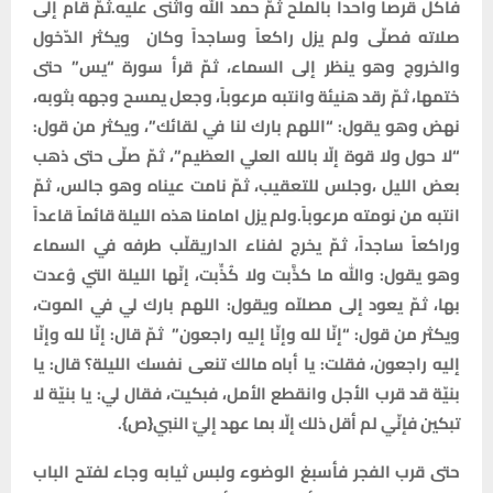
فأكل قرصاً واحداً بالملح ثمّ حمد الله وأثنى عليه.ثمّ قام إلى
صلاته فصلّى ولم يزل راكعاً وساجداً وكان ويكثر الدّخول
والخروج وهو ينظر إلى السماء، ثمّ قرأ سورة “يس” حتى
ختمها، ثمّ رقد هنيئة وانتبه مرعوباً، وجعل يمسح وجهه بثوبه،
نهض وهو يقول: “اللهم بارك لنا في لقائك”، ويكثر من قول:
“لا حول ولا قوة إلّا بالله العلي العظيم”، ثمّ صلّى حتى ذهب
بعض الليل ،وجلس للتعقيب، ثمّ نامت عيناه وهو جالس، ثمّ
انتبه من نومته مرعوباً.ولم يزل امامنا هذه الليلة قائماً قاعداً
وراكعاً ساجداً، ثمّ يخرج لفناء الداريقلّب طرفه في السماء
وهو يقول: والله ما كذَّبت ولا كُذِّبت، إنّها الليلة التي وُعدت
بها، ثمّ يعود إلى مصلاّه ويقول: اللهم بارك لي في الموت،
ويكثر من قول: “إنّا لله وإنّا إليه راجعون” ثمّ قال: إنّا لله وإنّا
إليه راجعون، فقلت: يا أباه مالك تنعى نفسك الليلة؟ قال: يا
بنيّة قد قرب الأجل وانقطع الأمل، فبكيت، فقال لي: يا بنيّة لا
تبكين فإنّي لم أقل ذلك إلّا بما عهد إليّ النبي{ص}.
حتى قرب الفجر فأسبغ الوضوء ولبس ثيابه وجاء لفتح الباب