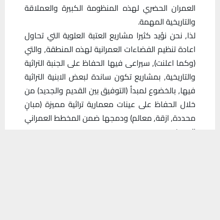
العمران الحضري لهذه المنظومة الكبيرة والعملاقة
والتاريخية المهمة.
لذا, نحن نؤيد كثيرا مشاريع العتبة العلوية التي تحاول
اعادة تنظيم الفضاءات العمرانية لهذه المنطقة, والتي
(وكما اعلنت), سيراعى فيها الحفاظ على الجنبة التراثية
والتاريخية, بمشاريع تكون ساندة لبعض الابنية التراثية
فيها, بالخضوع لمبدأ (التوفيق بين القديم والجديد) من
خلال الحفاظ على عينات معمارية تراثية مميزة (مبانٍ
محددة, ازقة, معالم) ودمجها ضمن المخطط العمراني
الحديث.
يستخدم هذا الموقع ملفات تعريف الارتباط لتحسين تجربتك. سنفترض أنك
النقطة الاهم التي يجب على ادارة العتبة المقدسة
موافق على هذا، ولكن يمكنك إلغاء الاشتراك إذا كنت ترغب في ذلك.
اخذها بالحسبان, هي العمل بمبدأ (المشاركة
موافق
قراءة المزيد
المجتمعية), من خلال اشراك العقول النخبوية
والوجاهية والفكرية والادبية من ابناء مدينة النجف
الكرام, والتي تمتلك خبرة بتاريخ النجف, ومعرفة دقيقة
بحساسية هذا التاريخ, وضرورة التعامل معه عبر