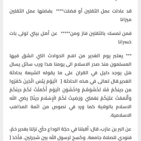
قد عادلت عمل الثقلين أو فضلت**** بفضلها عمل الثقلين
ميزانا
فمن تمسك بالثقلين فاز ومن***** عن أهل بيتي تولى بات
خسرانا
*** يعتبر يوم الغدير من اهم الحوادث التي انشق فيها
المسلمون منذ صدر الاسلام الى يومنا هذا ورب سائل يسال
هل يوجد دليل في القران على ما يقوله الشيعة بحادثة
الغدير.قال تعالى في هذه الحادثة [
الْيَوْمَ يَئِسَ الَّذِينَ كَفَرُوا
مِن دِينِكُمْ فَلَا تَخْشَوْهُمْ وَاخْشَوْنِ الْيَوْمَ أَكْمَلْتُ لَكُمْ دِينَكُمْ
وَأَتْمَمْتُ عَلَيْكُمْ نِعْمَتِي وَرَضِيتُ لَكُمُ الْإِسْلَامَ دِينًا] رضي الله
الاسلام بالولاية كما ورد في نصوص من ائمة المذاهب
الاسلامية.
عن البر بن‌ عازب‌، قال‌: أقبلنا في‌ حجّة‌ الوداع‌ حتّي‌ نزلنا بغدير خمّ،
فنودي‌ للصلاة‌ جامعة‌. وكَسِحَ لرسول‌ الله‌ بين‌ شجرتين‌. فأخذ [