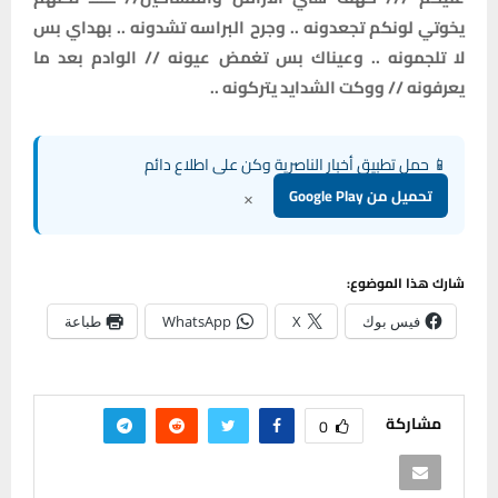
يخوتي لونكم تجعدونه .. وجرح البراسه تشدونه .. بهداي بس
لا تلجمونه .. وعيناك بس تغمض عيونه // الوادم بعد ما
يعرفونه // ووكت الشدايد يتركونه ..
📱 حمل تطبيق أخبار الناصرية وكن على اطلاع دائم
×
تحميل من Google Play
شارك هذا الموضوع:
فيس بوك
X
WhatsApp
طباعة
مشاركة
0