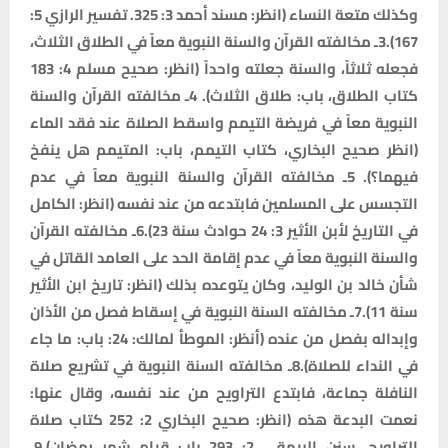
وكذلك متعة النساء (انظر: مسند أحمد 3: 325. تفسير الرازي 5:
167).3ـ مخالفته القرآن والسنة النبوية معاً في الطلاق الثلاث،
فجعله ثلاثاً، والسنة جعلته واحداً (انظر: صحيح مسلم 4: 183
كتاب الطلاق، باب: طلاق الثلاث). 4ـ مخالفته القرآن والسنة
النبوية معاً في فريضة التيمم واسقط الصلاة عند فقد الماء
(انظر صحيح البخاري، كتاب التيمم، باب: المتيمم هل ينفخ
فيهما؟). 5ـ مخالفته القرآن والسنة النبوية معاً في عدم
التجسس على المسلمين فابتدعه من عند نفسه (انظر: الكامل
في التاريخ لأبن الأثير 3: 24 حوادث سنة 23).6ـ مخالفته القرآن
والسنة النبوية معاً في عدم إقامة الحد على العامد القاتل في
شأن خالد بن الوليد، وكان يتوعده بذلك (انظر: تاريخ ابن الأثير
سنة 11).7ـ مخالفته السنة النبوية في إسقاط فصل من الأذان
وإبداله بفصل من عنده (أنظر: الموطأ لمالك: 24: باب: ما جاء
في النداء للصلاة).8ـ مخالفته السنة النبوية في تشريع صلاة
النافلة جماعة، فابتدع التراويح من عند نفسه، وقال عنها:
نعمت البدعة هذه (انظر: صحيح البخاري 2: 252 كتاب صلاة
التراويح، سنن البيهقي 2: 293 باب قيام شهر رمضان).9ـ