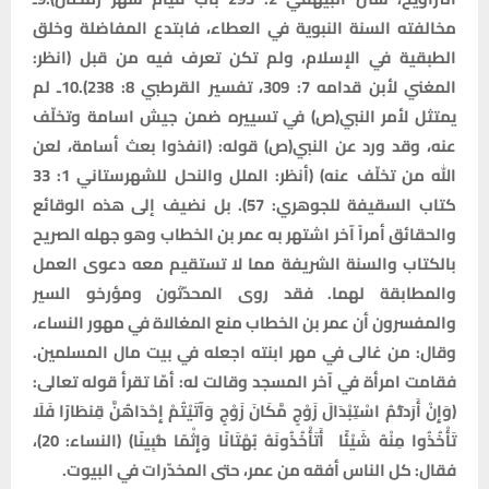
مخالفته السنة النبوية في العطاء، فابتدع المفاضلة وخلق
الطبقية في الإسلام، ولم تكن تعرف فيه من قبل (انظر:
المغني لأبن قدامه 7: 309، تفسير القرطبي 8: 238).10ـ لم
يمتثل لأمر النبي(ص) في تسييره ضمن جيش اسامة وتخلّف
عنه، وقد ورد عن النبي(ص) قوله: (انفذوا بعث أسامة، لعن
الله من تخلّف عنه) (أنظر: الملل والنحل للشهرستاني 1: 33
كتاب السقيفة للجوهري: 57). بل نضيف إلى هذه الوقائع
والحقائق أمراً آخر اشتهر به عمر بن الخطاب وهو جهله الصريح
بالكتاب والسنة الشريفة مما لا تستقيم معه دعوى العمل
والمطابقة لهما. فقد روى المحدّثون ومؤرخو السير
والمفسرون أن عمر بن الخطاب منع المغالاة في مهور النساء،
وقال: من غالى في مهر ابنته اجعله في بيت مال المسلمين.
فقامت امرأة في آخر المسجد وقالت له: أمّا تقرأ قوله تعالى:
(وَإِنْ أَرَدتُّمُ اسْتِبْدَالَ زَوْجٍ مَّكَانَ زَوْجٍ وَآتَيْتُمْ إِحْدَاهُنَّ قِنطَارًا فَلَا
تَأْخُذُوا مِنْهُ شَيْئًا أَتَأْخُذُونَهُ بُهْتَانًا وَإِثْمًا مُّبِينًا) (النساء: 20)،
فقال: كل الناس أفقه من عمر، حتى المخدّرات في البيوت.