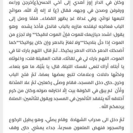
وكان في الدار إوز أهدي إلى أخي الحسن{ع}خرجن وراءه
ورفرفن وصحن في وجهه، فقال {ع} لا إله إلّا الله، صوائح
تتبعها نوائح، وفي غداة غدٍ يظهر القضاء.. فلمّا وصل إلى
الباب فعالجه ليفتحه مازره بالباب فانحل فأخذ يشده وهو
يقول: اشدد حيازيمك للموت فإنّ الموت لاقيكا** ولا تجزع من
الموت إذا حلَّ بناديكا**ولا تغترّ بالدهر وإن كان يواتيكا**كما
أضحكك الدهر كذاك الدهر يبكيكا.. ثمّ قال: اللهم بارك لنا في
الموت، اللهم بارك لي في لقائك، قالت العقيلة قلت: واغوثاه
يا أبتاه أراك تنعى نفسك الليلة، قال: يا بنّيّة، ما هو بنعاء،
ولكنّها دلالات وعلامات تتبع بعضها بعضا، ثمّ فتح الباب
وخرج..حتى دخل المسجد، فقام وصلّى ركعتين، ثمّ علا المئذنة
وأذَّن لم يبق في الكوفة بيت إلّا اخترقه صوته.وكان من كرم
أخلاقه أنّه يتفقد النّائمين في المسجد ويقول للنّائمين: الصلاة
يرحمكم الله .
ثمّ دخل الى محراب الشهادة وقام يصلّي، وهو يطيل الركوع
والسجود فنهض الملعون مسرعاً، جداء يمشي حتى وقف