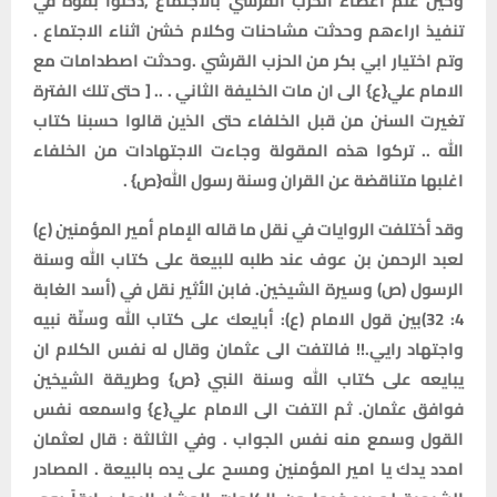
وحين علم اعضاء الحزب القرشي بالاجتماع ,دخلوا بقوة في
تنفيذ اراءهم وحدثت مشاحنات وكلام خشن اثناء الاجتماع .
وتم اختيار ابي بكر من الحزب القرشي .وحدثت اصطدامات مع
الامام علي{ع} الى ان مات الخليفة الثاني . .. [ حتى تلك الفترة
تغيرت السنن من قبل الخلفاء حتى الذين قالوا حسبنا كتاب
الله .. تركوا هذه المقولة وجاءت الاجتهادات من الخلفاء
اغلبها متناقضة عن القران وسنة رسول الله{ص} .
وقد أختلفت الروايات في نقل ما قاله الإمام أمير المؤمنين (ع)
لعبد الرحمن بن عوف عند طلبه للبيعة على كتاب الله وسنة
الرسول (ص) وسيرة الشيخين. فابن الأثير نقل في (أسد الغابة
4: 32)بين قول الامام (ع): أبايعك على كتاب الله وسنّة نبيه
واجتهاد رايي.!! فالتفت الى عثمان وقال له نفس الكلام ان
يبايعه على كتاب الله وسنة النبي {ص} وطريقة الشيخين
فوافق عثمان. ثم التفت الى الامام علي{ع} واسمعه نفس
القول وسمع منه نفس الجواب . وفي الثالثة : قال لعثمان
امدد يدك يا امير المؤمنين ومسح على يده بالبيعة . المصادر