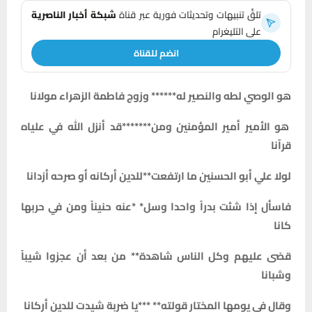
تلقَّ تنبيهات وتحديثات فورية عبر قناة
شبكة أخبار الناصرية
على التليغرام
انضم للقناة
هو الوصي لطه والنصير له****** وزوج فاطمة الزهراء مولانا
هو الأمير أمير المؤمنين ومن*******قد أنزل الله في علياه
قرآنا
لولا علي أبو الحسنين ما ارتفعت**للدين أركانه أو صرحه أزدانا
فاسأل إذا شئت بدراً واحدا وسل* *عنه حنيناً ومن في حربها
كانا
قضى عليهم وكل الناس شاهدة** من بعد أن عجزوا شيباً
وشبانا
وقال في يومها المختار قولته** ***يا ضربة شيدت للدين أركانا