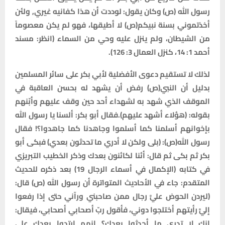
رسول الله (ص) وكان يقول: لوددت أن هذا كفانيه غيري, ولئن
أخذتموني بسنة نبيكم(ص) لا أطيقها، فهو لم يكن معصوماً
من الشيطان، ولم ينزل عليه وحي من السماء (انظر: مسند
أحمد 1: 14، كنزل العمال 3: 126).
لذلك لا تستقيم دعوى الأفضلية لأبي بكر على سائر المسلمين
بدليل أن النبي(ص) رفض أن يشهد له بحسن العاقبة في
الموقف الذي شهد به لشهداء أحد حين وقف عليهم وأبّنهم
بقوله: (هؤلاء أشهد عليهم).فقال أبو بكر: ألسنا يا رسول الله
بإخوانهم أسلمنا كما أسلموا وجاهدنا كما جاهدوا؟! فقال
رسول الله(ص): (بلى ولكن لا أدري ما تحدثون بعدي) فبكى أبو
بكر ثم بكى ثم قال: أئنا لكائنون بعدك وذكر الخطيب التبريزي
في كتابه (الإكمال في أسماء الرجال 19) بعد ذكره للحديث
المتقدم: جاء في الأحاديث المتواترة أن رسول الله (ص) قال:
(ليردن الحوض عليَّ رجال ممن صاحبني ورآني حتى إذا رفعوا
إليَّ رأيتهم أختلجوا دوني، فأقول ربّ أصحابي أصحابي، فيقال:
إنك لا تدري ما أحدثوا بعدك؟ إنهم ارتدوا بعدك على