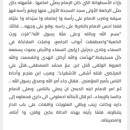
بإزاء الأسطوانة التي كان الإمام يصلّي امامها ، فأمهله حتى
صلّى الركعة الأولى سجد السجدة الأولى منها ورفع رأسه فهز
سيفه وضرب الامام على رأسه وا إماماه وا سيّداه وا عليّاه
فلما احس الامام بالضربة على راسه .وقع على وجهه…. قائلاً:
“بسم الله وبالله وعلى ملّة رسول الله”.”فزت وربِّ
الكعبة”واصطفقت أبواب الجامع، وضجّت الملائكة في
السماء ونادى جبرئيل {ع}بين السماء والأرض بصوت يسمعه
كلّ مستيقظ:”تهدَّمت والله أركان الهدى وانفصمت والله
العروة الوثقى قُتل ابن عمّ محمّد المصطفى..قتلُ عليّ
المرتضى. قَتله أشقى الأشقياء”. وهرب ابن ملجم وأحاط
الناس بأمير المؤمنين . فقال جاء أمر الله وصدق رسول الله ..
ثم امر الامام ابنه الحسن ان يصلي بالناس. وصلى الامام
جالسا بالإيماء.. ثم قال لأبنائه احملوني الى داري فحملوه إلى
داره وكانت زينب وباقي العلويات واقفات على باب الدار
ينتظرنه. فلمّا رأينه بهذه الحالة بكين وقلن: وا أبتاه،
وامصيبتاه.