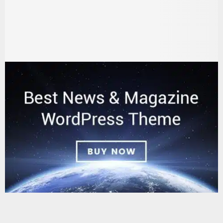
يستخدم هذا الموقع ملفات تعريف الارتباط لتحسين تجربتك. سنفترض أنك
موافق على هذا، ولكن يمكنك إلغاء الاشتراك إذا كنت ترغب في ذلك.