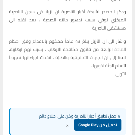
وذكر المصدر لشبكة أخبار الناصرية ان نزيلاً في سجن الناصرية
المركزي توفي بسبب تدهور حالته الصحية ، بعد نقله الى
مستشفى الناصرية .
واشار الى ان النزيل يبلغ 43 عاماً محكوم بالاعدام وفق احكام
المادة الرابعة من قانون مكافحة الارهاب ، بسبب تهم ارهابية،
لافتا إلى ان الجهات التحقيقية والطبيّة ، اتخذت اجراءاتها تمهيداً
لتسلم الجثة لذويها .
انتهى.
📱 حمل تطبيق أخبار الناصرية وكن على اطلاع دائم
×
تحميل من Google Play