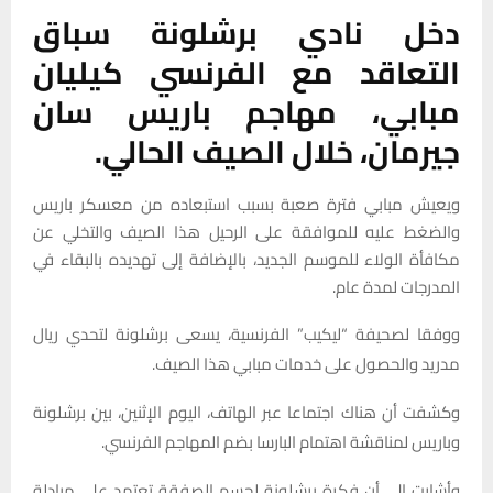
دخل نادي برشلونة سباق
التعاقد مع الفرنسي كيليان
مبابي، مهاجم باريس سان
جيرمان، خلال الصيف الحالي.
ويعيش مبابي فترة صعبة بسبب استبعاده من معسكر باريس
والضغط عليه للموافقة على الرحيل هذا الصيف والتخلي عن
مكافأة الولاء للموسم الجديد، بالإضافة إلى تهديده بالبقاء في
المدرجات لمدة عام.
ووفقا لصحيفة “ليكيب” الفرنسية، يسعى برشلونة لتحدي ريال
مدريد والحصول على خدمات مبابي هذا الصيف.
وكشفت أن هناك اجتماعا عبر الهاتف، اليوم الإثنين، بين برشلونة
وباريس لمناقشة اهتمام البارسا بضم المهاجم الفرنسي.
وأشارت إلى أن فكرة برشلونة لحسم الصفقة تعتمد على مبادلة